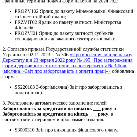
граничные термины подачи форм пакетов на 2024 год:
PROZV102 Ярлик до пакету Мінекономіки. Фінансовий
та інвестиційний плани;
FRZVIT02 Ярлик до пакету звітності Міністерства
Фінансів;
PROZVI01 Ярлик до пакету звітності суб’єктів
господарювання державного сектору економіки.
2. Согласно приказа Государственной службы статистики
Украины от 02.11.2023 г. № 306
«Про внесення змін до наказу
Держстату від 23 червня 2022 року № 195 «Про затвердження
форми державного статистичного спостереження № 3-борг
(місячна) «Звіт про заборгованість з оплати праці»»
обновлена
форма:
SS220103 3-борг(місячна) Звіт про заборгованість з
оплати праці.
3. Реализовано автоматическое заполнение полей
Заборгованість за кредитами на початок ___ року
и
Заборгованість за кредитами на кінець ___ року
, в
соответствии с периодом в программе создания:
S3000310 Звіт про виконання фінансового плану.