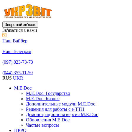
Зворотній звʼязок
Зв'язатися з нами
Наш Вайбер
Наш Телеграм
(097) 823-73-73
(044) 355-11-50
RUS
UKR
M.E.Doc
M.E.Doc. Государство
M.E.Doc. Бизнес
Дополнительные модули M.E.Doc
Решения для работы с е-ТТН
Демонстрационная версия M.E.Doc
Обновления M.E.Doc
Частые вопросы
ПРРО