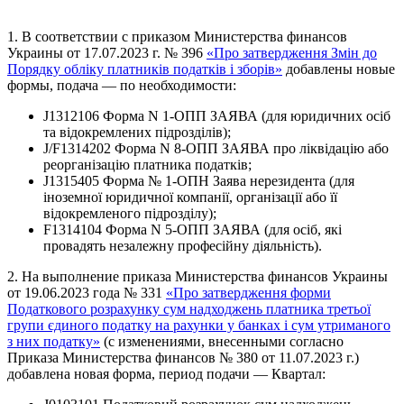
1. В соответствии с приказом Министерства финансов
Украины от 17.07.2023 г. № 396
«Про затвердження Змін до
Порядку обліку платників податків і зборів»
добавлены новые
формы, подача — по необходимости:
J1312106 Форма N 1-ОПП ЗАЯВА (для юридичних осіб
та відокремлених підрозділів);
J/F1314202 Форма N 8-ОПП ЗАЯВА про ліквідацію або
реорганізацію платника податків;
J1315405 Форма № 1-ОПН Заява нерезидента (для
іноземної юридичної компанії, організації або її
відокремленого підрозділу);
F1314104 Форма N 5-ОПП ЗАЯВА (для осіб, які
провадять незалежну професійну діяльність).
2. На выполнение приказа Министерства финансов Украины
от 19.06.2023 года № 331
«Про затвердження форми
Податкового розрахунку сум надходжень платника третьої
групи єдиного податку на рахунки у банках і сум утриманого
з них податку»
(с изменениями, внесенными согласно
Приказа Министерства финансов № 380 от 11.07.2023 г.)
добавлена новая форма, период подачи — Квартал: