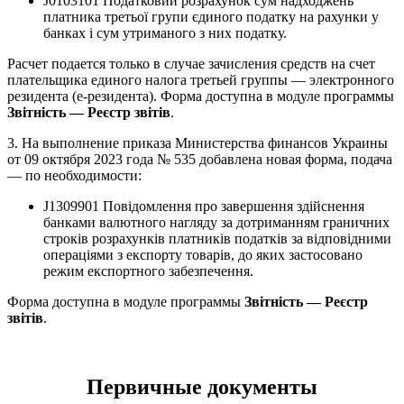
J0103101 Податковий розрахунок сум надходжень
платника третьої групи єдиного податку на рахунки у
банках і сум утриманого з них податку.
Расчет подается только в случае зачисления средств на счет
плательщика единого налога третьей группы — электронного
резидента (е-резидента). Форма доступна в модуле программы
Звітність — Реєстр звітів
.
3. На выполнение приказа Министерства финансов Украины
от 09 октября 2023 года № 535 добавлена новая форма, подача
— по необходимости:
J1309901 Повідомлення про завершення здійснення
банками валютного нагляду за дотриманням граничних
строків розрахунків платників податків за відповідними
операціями з експорту товарів, до яких застосовано
режим експортного забезпечення.
Форма доступна в модуле программы
Звітність — Реєстр
звітів
.
Первичные документы