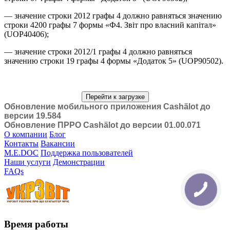
— значение строки 2012 графы 4 должно равняться значению
строки 4200 графы 7 формы «Ф4. Звіт про власний капітал»
(UOP40406);
— значение строки 2012/1 графы 4 должно равняться
значению строки 19 графы 4 формы «Додаток 5» (UOP90502).
Перейти к загрузке
Обновление мобильного приложения Cashӓlot до
версии 19.584
Обновление ПРРО Cashӓlot до версии 01.00.071
О компании
Блог
Контакты
Вакансии
M.E.DOC
Поддержка пользователей
Наши услуги
Демонстрации
FAQs
Время работы