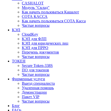
CASHALOT
Модуль "Склад"
Как начать пользоваться Кашалот
СОТА КАCСА
Как начать пользоваться СОТА Касса
Частые вопросы
КЭП
CloudKey
КЭП для ФЛП
КЭП для юридических лиц
КЭП для ПРРО
Перечень документов
Частые вопросы
ТОКЕН
Secure Token-338S
ПО для токенов
Частые вопросы
Фирменные услуги
Выезд специалиста
Удаленная помощь
Демонстрации
Пакет VIP
Частые вопросы
Блог
FAQs