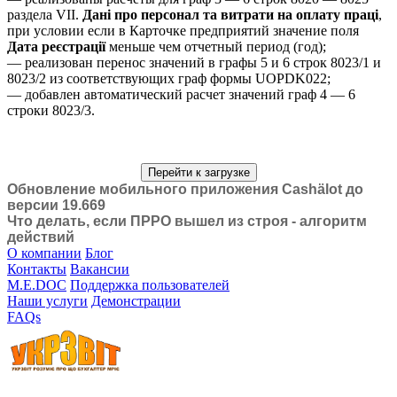
раздела VII.
Дані про персонал та витрати на оплату праці
,
при условии если в Карточке предприятий значение поля
Дата реєстрації
меньше чем отчетный период (год);
— реализован перенос значений в графы 5 и 6 строк 8023/1 и
8023/2 из соответствующих граф формы UOPDK022;
— добавлен автоматический расчет значений граф 4 — 6
строки 8023/3.
Перейти к загрузке
Обновление мобильного приложения Cashӓlot до
версии 19.669
Что делать, если ПРРО вышел из строя - алгоритм
действий
О компании
Блог
Контакты
Вакансии
M.E.DOC
Поддержка пользователей
Наши услуги
Демонстрации
FAQs