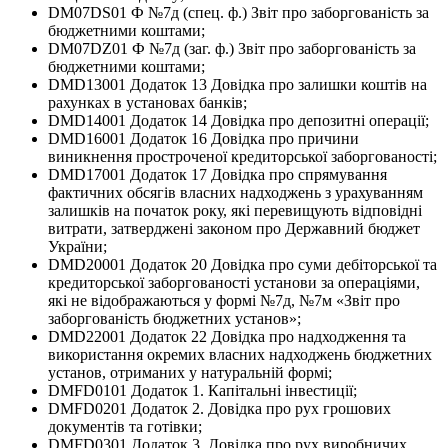
DM07DS01 Ф №7д (спец. ф.) Звіт про заборгованість за
бюджетними коштами;
DM07DZ01 Ф №7д (заг. ф.) Звіт про заборгованість за
бюджетними коштами;
DMD13001 Додаток 13 Довідка про залишки коштів на
рахунках в установах банків;
DMD14001 Додаток 14 Довідка про депозитні операції;
DMD16001 Додаток 16 Довідка про причини
виникнення простроченої кредиторської заборгованості;
DMD17001 Додаток 17 Довідка про спрямування
фактичних обсягів власних надходжень з урахуванням
залишків на початок року, які перевищують відповідні
витрати, затверджені законом про Державний бюджет
України;
DMD20001 Додаток 20 Довідка про суми дебіторської та
кредиторської заборгованості установи за операціями,
які не відображаються у формі №7д, №7м «Звіт про
заборгованість бюджетних установ»;
DMD22001 Додаток 22 Довідка про надходження та
використання окремих власних надходжень бюджетних
установ, отриманих у натуральній формі;
DMFD0101 Додаток 1. Капітальні інвестиції;
DMFD0201 Додаток 2. Довідка про рух грошових
документів та готівки;
DMFD0301 Додаток 3. Довідка про рух виробничих