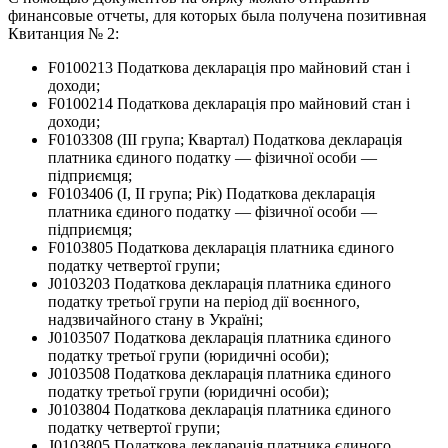
финансовые отчеты, для которых была получена позитивная
Квитанция № 2:
F0100213 Податкова декларація про майновий стан і
доходи;
F0100214 Податкова декларація про майновий стан і
доходи;
F0103308 (ІІІ група; Квартал) Податкова декларація
платника єдиного податку — фізичної особи —
підприємця;
F0103406 (І, ІІ група; Рік) Податкова декларація
платника єдиного податку — фізичної особи —
підприємця;
F0103805 Податкова декларація платника єдиного
податку четвертої групи;
J0103203 Податкова декларація платника єдиного
податку третьої групи на період дії воєнного,
надзвичайного стану в Україні;
J0103507 Податкова декларація платника єдиного
податку третьої групи (юридичні особи);
J0103508 Податкова декларація платника єдиного
податку третьої групи (юридичні особи);
J0103804 Податкова декларація платника єдиного
податку четвертої групи;
J0103805 Податкова декларація платника єдиного