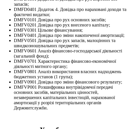
запасів;
DMFD0401 Додаток 4. Довідка про нараховані доходи та
фактичні видатки;
DMFV0101 Довідка про рух основних засобів;
DMFV0201 Довідка про рух внесеного капіталу;
DMFV0301 Цільове фінансування;
DMFV0401 Довідка про зміни накопиченої амортизації;
DMFV0501 Довідка про рух запасів, малоцінних та
швидкозношувальних предметів;
DMFV0601 Аналіз фінансово-господарської діяльності
(загальний фонд);
DMFV0701 Характеристика фінансово-економічної
діяльності митного органу;
DMFV0801 Аналіз використання власних надходжень
бюджетних установ (1 група);
DMFV0901 Довідка про зміни фінансового результату;
DMFVP001 Розшифровка внутрівідомчої передачі
основних засобів, матеріальних цінностей,
незавершених капітальних інвестицій, нарахованої
амортизації у розрізі територіальних органів
Держмитслужби.