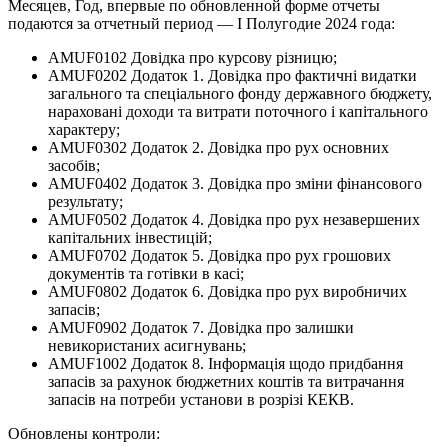
Месяцев, Год, впервые по обновленной форме отчеты
подаются за отчетный период — І Полугодие 2024 года:
AMUF0102 Довідка про курсову різницю;
AMUF0202 Додаток 1. Довідка про фактичні видатки
загального та спеціального фонду державного бюджету,
нараховані доходи та витрати поточного і капітального
характеру;
AMUF0302 Додаток 2. Довідка про рух основних
засобів;
AMUF0402 Додаток 3. Довідка про зміни фінансового
результату;
AMUF0502 Додаток 4. Довідка про рух незавершених
капітальних інвестицій;
AMUF0702 Додаток 5. Довідка про рух грошових
документів та готівки в касі;
AMUF0802 Додаток 6. Довідка про рух виробничих
запасів;
AMUF0902 Додаток 7. Довідка про залишки
невикористаних асигнувань;
AMUF1002 Додаток 8. Інформація щодо придбання
запасів за рахунок бюджетних коштів та витрачання
запасів на потреби установи в розрізі КЕКВ.
Обновлены контроли: