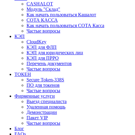
CASHALOT
Модуль "Склад"
Как начать пользоваться Кашалот
СОТА КАCСА
Как начать пользоваться СОТА Касса
Частые вопросы
КЭП
CloudKey
КЭП для ФЛП
КЭП для юридических лиц
КЭП для ПРРО
Перечень документов
Частые вопросы
ТОКЕН
Secure Token-338S
ПО для токенов
Частые вопросы
Фирменные услуги
Выезд специалиста
Удаленная помощь
Демонстрации
Пакет VIP
Частые вопросы
Блог
FAQs