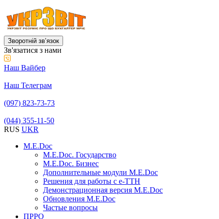
Зворотній звʼязок
Зв'язатися з нами
Наш Вайбер
Наш Телеграм
(097) 823-73-73
(044) 355-11-50
RUS
UKR
M.E.Doc
M.E.Doc. Государство
M.E.Doc. Бизнес
Дополнительные модули M.E.Doc
Решения для работы с е-ТТН
Демонстрационная версия M.E.Doc
Обновления M.E.Doc
Частые вопросы
ПРРО