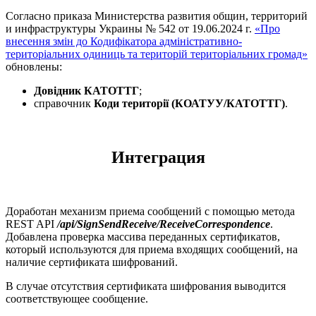
Согласно приказа Министерства развития общин, территорий
и инфраструктуры Украины № 542 от 19.06.2024 г.
«Про
внесення змін до Кодифікатора адміністративно-
територіальних одиниць та територій територіальних громад»
обновлены:
Довідник КАТОТТГ
;
справочник
Коди території (КОАТУУ/КАТОТТГ)
.
Интеграция
Доработан механизм приема сообщений с помощью метода
REST API
/api/SignSendReceive/ReceiveCorrespondence
.
Добавлена проверка массива переданных сертификатов,
который используются для приема входящих сообщений, на
наличие сертификата шифрований.
В случае отсутствия сертификата шифрования выводится
соответствующее сообщение.