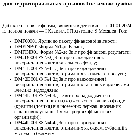
для территориальных органов Гостаможслужбы
Добавлены новые формы, вводятся в действие — с 01.01.2024
г., период подачи — I Квартал, I Полугодие, 9 Месяцев, Год:
DMF00001 Ярлик до пакету фінансової звітності;
DMFINB01 Форма №1-дс Баланс;
DMFINR01 Форма №2-дс Звіт про фінансові результати;
DM2D0001 Ф №2д Звіт про надходження та
використання коштів загального фонду;
DM41D001 Ф №4-1д Звіт про надходження і
використання коштів, отриманих як плата за послуги;
DM42D001 Ф №4-2д Звіт про надходження і
використання коштів, отриманих за іншими джерелами
власних надходжень;
DM43D101 Ф №4-3д.1 Звіт про надходження і
використання інших надходжень спеціального фонду
(кредити (позики) від іноземних держав, іноземних
фінансових установ і міжнародних фінансових
організацій);
DM44D001 Ф №4-4д Звіт про надходження і
використання коштів, отриманих як окремі субвенції з
місцевого бюджету;