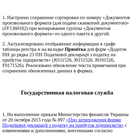
1. Настроено сохранение сортировки по номеру «Документов
произвольного формата (для подачи сканкопий документов)»
(J/F1360102) при копировании группы «Документов
произвольного формата» из одного пакета в другой.
2. Актуализировано отображение информации в графе
таблицы реестра и на вкладке
Примітка
для форм «Додаток
ПН до рядка 23 ПН Податкової декларації з податку на
прибуток підприємств» (J0111526, J0151526, J0191526,
F0171526). Реализовано обновление текста примечания при
сохранении обновленных данных в формах.
Государственная налоговая служба
1. На выполнение приказа Министерства финансов Украины
от 20 октября 2015 года № 897
«Про затвердження форми
Податкової декларації з податку на прибуток підприємств»
с
изменениями и дополнениями, внесенными согласно