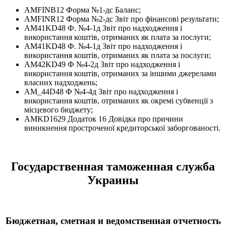
AMFINB12 Форма №1-дс Баланс;
AMFINR12 Форма №2-дс Звіт про фінансові результати;
AM41KD48 Ф. №4-1д Звіт про надходження і
використання коштів, отриманих як плата за послуги;
AM41KD48 Ф. №4-1д Звіт про надходження і
використання коштів, отриманих як плата за послуги;
AM42KD49 Ф №4-2д Звіт про надходження і
використання коштів, отриманих за іншими джерелами
власних надходжень;
AM_44D48 Ф №4-4д Звіт про надходження і
використання коштів, отриманих як окремі субвенції з
місцевого бюджету;
AMKD1629 Додаток 16 Довідка про причини
виникнення простроченої кредиторської заборгованості.
Государственная таможенная служба
Украины
Бюджетная, сметная и ведомственная отчетность