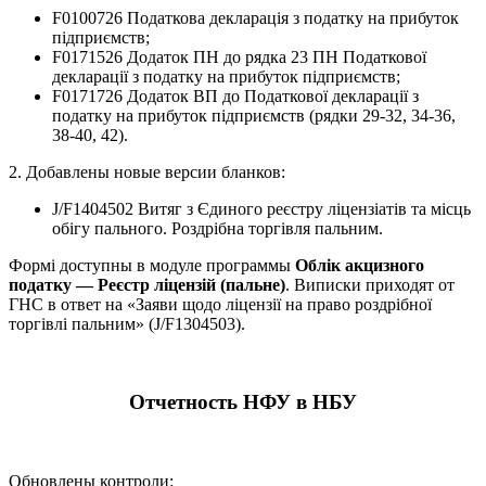
F0100726 Податкова декларація з податку на прибуток
підприємств;
F0171526 Додаток ПН до рядка 23 ПН Податкової
декларації з податку на прибуток підприємств;
F0171726 Додаток ВП до Податкової декларації з
податку на прибуток підприємств (рядки 29-32, 34-36,
38-40, 42).
2. Добавлены новые версии бланков:
J/F1404502 Витяг з Єдиного реєстру ліцензіатів та місць
обігу пального. Роздрібна торгівля пальним.
Формі доступны в модуле программы
Облік акцизного
податку — Реєстр ліцензій (пальне)
. Виписки приходят от
ГНС в ответ на «Заяви щодо ліцензії на право роздрібної
торгівлі пальним» (J/F1304503).
Отчетность НФУ в НБУ
Обновлены контроли: