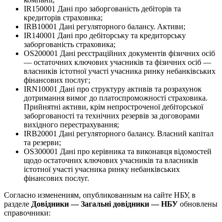
IR150001 Дані про заборгованість дебіторів та
кредиторів страховика;
IRB10001 Дані регуляторного балансу. Активи;
IR140001 Дані про дебіторську та кредиторську
заборгованість страховика;
OS200001 Дані реєстраційних документів фізичних осіб
— остаточних ключових учасників та фізичних осіб —
власників істотної участі учасника ринку небанківських
фінансових послуг;
IRN10001 Дані про структуру активів та розрахунок
дотримання вимог до платоспроможності страховика.
Прийнятні активи, крім непростроченої дебіторської
заборгованості та технічних резервів за договорами
вихідного перестрахування;
IRB20001 Дані регуляторного балансу. Власний капітал
та резерви;
OS300001 Дані про керівника та виконавця відомостей
щодо остаточних ключових учасників та власників
істотної участі учасника ринку небанківських
фінансових послуг.
Согласно изменениям, опубликованным на сайте НБУ, в
разделе
Довідники — Загальні довідники — НБУ
обновлены
справочники: