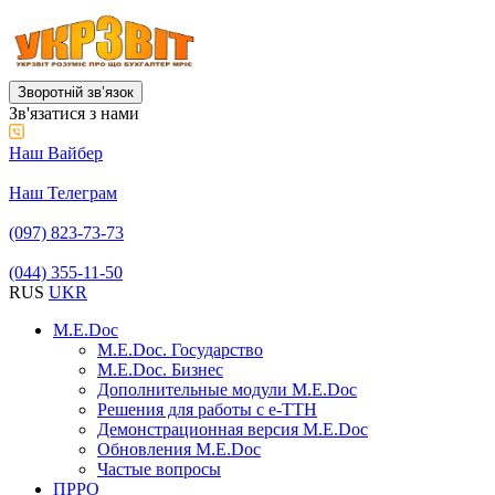
Зворотній звʼязок
Зв'язатися з нами
Наш Вайбер
Наш Телеграм
(097) 823-73-73
(044) 355-11-50
RUS
UKR
M.E.Doc
M.E.Doc. Государство
M.E.Doc. Бизнес
Дополнительные модули M.E.Doc
Решения для работы с е-ТТН
Демонстрационная версия M.E.Doc
Обновления M.E.Doc
Частые вопросы
ПРРО