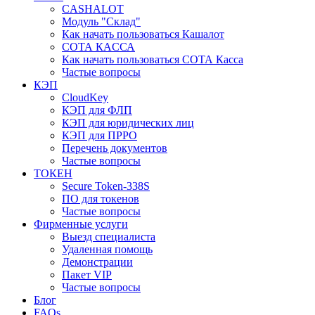
CASHALOT
Модуль "Склад"
Как начать пользоваться Кашалот
СОТА КАCСА
Как начать пользоваться СОТА Касса
Частые вопросы
КЭП
CloudKey
КЭП для ФЛП
КЭП для юридических лиц
КЭП для ПРРО
Перечень документов
Частые вопросы
ТОКЕН
Secure Token-338S
ПО для токенов
Частые вопросы
Фирменные услуги
Выезд специалиста
Удаленная помощь
Демонстрации
Пакет VIP
Частые вопросы
Блог
FAQs