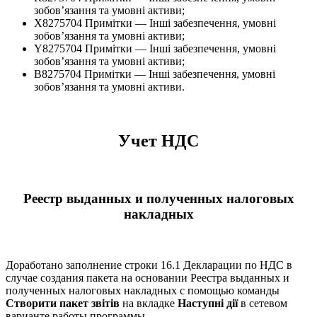
зобов’язання та умовні активи;
X8275704 Примітки — Інші забезпечення, умовні
зобов’язання та умовні активи;
Y8275704 Примітки — Інші забезпечення, умовні
зобов’язання та умовні активи;
B8275704 Примітки — Інші забезпечення, умовні
зобов’язання та умовні активи.
Учет НДС
Реестр выданных и полученных налоговых
накладных
Доработано заполнение строки 16.1 Декларации по НДС в
случае создания пакета на основании Реестра выданных и
полученных налоговых накладных с помощью команды
Створити пакет звітів
на вкладке
Наступні дії
в сетевом
варианте работы программы.