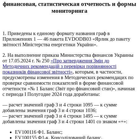
финансовая, статистическая отчетность и формы
мониторинга
1. Приведены к единому формату названия граф в
Приложениях 1 — 46 пакета EVDODB03 «Ярлик до пакету
звітності Міністерства енергетики України».
2. На выполнение приказа Министерства финансов Украины
от 17.05.2024 г. № 250
«Про затвердження Змін до
Методичних рекомендацій з перевірки порівнянності
показників фінансової звітності»
, которым, в частности,
предусмотрены изменения в Методических рекомендацих по
проверке сравнимости показателей в форме финансовой
отчетности «№ 1 Баланс (Звіт про фінансовий стан)», начиная
с периода І Полугодие 2024 года доработаны:
— расчет значений граф 3 и 4 строки 1095 — к сумме
добавлены значения граф 3 и 4 строки 1036;
— расчет значений граф 3 и 4 строки 1495 — к сумме
добавлены значения граф 3 и 4 строки 1401 со знаком «+»:
EV100116 Ф1. Баланс;
EV100155 Ф1-к. Консолідований баланс.