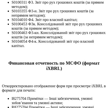
S0100311 Ф3. Звiт про рух грошових коштiв (за прямим
методом);
S0103355 Ф3-н. Звiт про рух грошових коштiв (за
непрямим методом);
S0104010 Ф4. Звіт про власний капітал;
S0100453 Ф3к. Консолідований звiт про рух грошових
коштiв (за прямим методом);
S0100463 Ф3-кн. Консолідований звiт про рух грошових
коштiв (за непрямим методом);
S0104054 Ф4-к. Консолідований звіт про власний
капітал.
Финансовая отчетность по МСФО (формат
iXBRL)
Откорректировано отображение форм при просмотре iXBRL в
формате для печати:
I8275704 Примітки — Інші забезпечення, умовні
зобов’язання та умовні активи;
R8275704 Примітки — Інші забезпечення, умовні