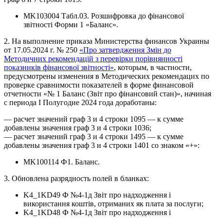
MK103004 Табл.03. Розшифровка до фінансової
звітності Форми 1 «Баланс».
2. На выполнение приказа Министерства финансов Украины
от 17.05.2024 г. № 250
«Про затвердження Змін до
Методичних рекомендацій з перевірки порівнянності
показників фінансової звітності»
, которым, в частности,
предусмотрены изменения в Методических рекомендацих по
проверке сравнимости показателей в форме финансовой
отчетности «№ 1 Баланс (Звіт про фінансовий стан)», начиная
с периода І Полугодие 2024 года доработаны:
— расчет значений граф 3 и 4 строки 1095 — к сумме
добавлены значения граф 3 и 4 строки 1036;
— расчет значений граф 3 и 4 строки 1495 — к сумме
добавлены значения граф 3 и 4 строки 1401 со знаком «+»:
MK100114 Ф1. Баланс.
3. Обновлена разрядность полей в бланках:
K4_1KD49 Ф №4-1д Звіт про надходження і
використання коштів, отриманих як плата за послуги;
K4_1KD48 Ф №4-1д Звіт про надходження і