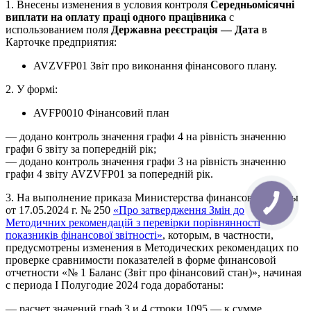
1. Внесены изменения в условия контроля
Середньомісячні
виплати на оплату праці одного працівника
с
использованием поля
Державна реєстрація — Дата
в
Карточке предприятия:
AVZVFP01 Звіт про виконання фінансового плану.
2. У формі:
AVFP0010 Фінансовий план
— додано контроль значення графи 4 на рівність значенню
графи 6 звіту за попередній рік;
— додано контроль значення графи 3 на рівність значенню
графи 4 звіту AVZVFP01 за попередній рік.
3. На выполнение приказа Министерства финансов Украины
от 17.05.2024 г. № 250
«Про затвердження Змін до
Методичних рекомендацій з перевірки порівнянності
показників фінансової звітності»
, которым, в частности,
предусмотрены изменения в Методических рекомендацих по
проверке сравнимости показателей в форме финансовой
отчетности «№ 1 Баланс (Звіт про фінансовий стан)», начиная
с периода І Полугодие 2024 года доработаны:
— расчет значений граф 3 и 4 строки 1095 — к сумме