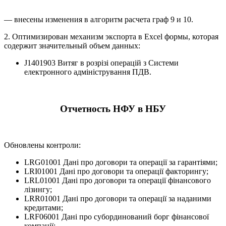
— внесены изменения в алгоритм расчета граф 9 и 10.
2. Оптимизирован механизм экспорта в Excel формы, которая
содержит значительный объем данных:
J1401903 Витяг в розрізі операцій з Системи
електронного адміністрування ПДВ.
Отчетность НФУ в НБУ
Обновлены контроли:
LRG01001 Дані про договори та операції за гарантіями;
LRI01001 Дані про договори та операції факторингу;
LRL01001 Дані про договори та операції фінансового
лізингу;
LRR01001 Дані про договори та операції за наданими
кредитами;
LRF06001 Дані про субординований борг фінансової
компанії;