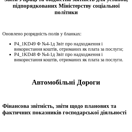
підпорядкованих Міністерству соціальної
політики
Оновлено розрядність полів у бланках:
P4_1KD49 Ф №4-1д Звіт про надходження і
використання коштів, отриманих як плата за послуги;
P4_1KD48 Ф №4-1д Звіт про надходження і
використання коштів, отриманих як плата за послуги.
Автомобільні Дороги
Фінансова звітність, звіти щодо планових та
фактичних показників господарської діяльності