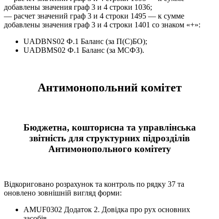
добавлены значения граф 3 и 4 строки 1036;
— расчет значений граф 3 и 4 строки 1495 — к сумме
добавлены значения граф 3 и 4 строки 1401 со знаком «+»:
UADBNS02 Ф.1 Баланс (за П(С)БО);
UADBMS02 Ф.1 Баланс (за МСФЗ).
Антимонопольний комітет
Бюджетна, кошторисна та управлінська
звітність для структурних підрозділів
Антимонопольного комітету
Відкориговано розрахунок та контроль по рядку 37 та
оновлено зовнішній вигляд форми:
АMUF0302 Додаток 2. Довідка про рух основних
засобів.