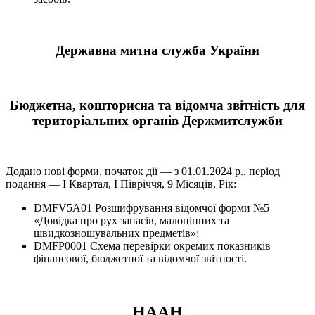
Державна митна служба України
Бюджетна, кошторисна та відомча звітність для
територіальних органів Держмитслужби
Додано нові форми, початок дії — з 01.01.2024 р., період
подання — I Квартал, I Півріччя, 9 Місяців, Рік:
DMFV5A01 Розшифрування відомчої форми №5
«Довідка про рух запасів, малоцінних та
швидкозношувальних предметів»;
DMFP0001 Схема перевірки окремих показників
фінансової, бюджетної та відомчої звітності.
НААН