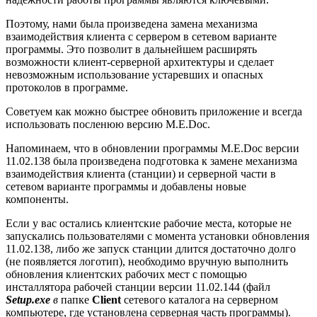
Поэтому, нами была произведена замена механизма
взаимодействия клиента с сервером в сетевом варианте
программы. Это позволит в дальнейшем расширять
возможности клиент-серверной архитектуры и сделает
невозможным использование устаревших и опасных
протоколов в программе.
Советуем как можно быстрее обновить приложение и всегда
использовать посленюю версию M.E.Doс.
Напоминаем, что в обновлении программы M.E.Doc версии
11.02.138 была произведена подготовка к замене механизма
взаимодействия клиента (станции) и серверной части в
сетевом варианте программы и добавлены новые
компоненты.
Если у вас остались клиентские рабочие места, которые не
запускались пользователями с момента установки обновления
11.02.138, либо же запуск станции длится достаточно долго
(не появляется логотип), необходимо вручную выполнить
обновления клиентских рабочих мест с помощью
инсталлятора рабочей станции версии 11.02.144 (файл
Setup.exe
в
папке
Client
сетевого каталога на серверном
компьютере, где установлена серверная часть программы).