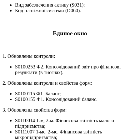
Вид забезпечення активу (S031);
Код платіжної системи (D060).
Единое окно
1. Обновлены контроли:
S0100253 Ф2. Консолідований звіт про фінансові
результати (в тисячах).
2. Обновлены контроли и свойства форм:
S0100115 Ф1. Баланс;
S0100155 Ф1. Консолідований баланс.
3. Обновлены свойства форм:
S0110014 1-м, 2-м. Фінансова звітність малого
підприємства;
S0111007 1-мс, 2-мс. Фінансова звітність
мікропідприємства;