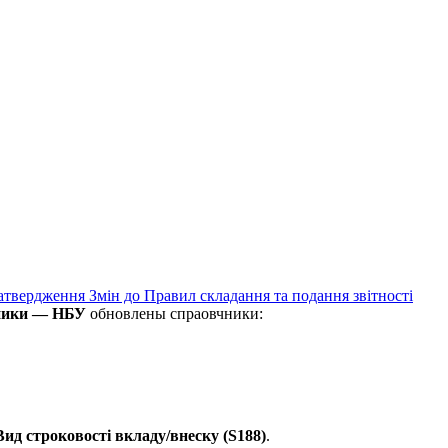
атвердження Змін до Правил складання та подання звітності
дники — НБУ
обновлены спраовчники:
Вид строковості вкладу/внеску (S188)
.