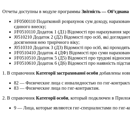
Отчеты доступны в модуле программы
Звітність — Об’єднана
J/F0500110 Податковий розрахунок сум доходу, нараховано
єдиного внеску;
J/F0510110 Додаток 1 (Д1) Відомості про нарахування зар
J0510210 Додаток 2 (Д2) Відомості про осіб, які догляда
досягнення нею трирічного віку;
J0510310 Додаток 3 (Д3) Відомості про осіб, які проходять
J/F0510410 Додаток 4 (ДФ) Відомості про суми нараховано
J/F0510510 Додаток 5 (Д5) Відомості про трудові відносин
J/F0510610 Додаток 6 (Д6) Відомості про наявність підста
1. В справочник
Категорії застрахованої особи
добавлены новы
82 — Физические лица с инвалидностью по гиг-контракт
83 — Физические лица по гиг-контрактам.
2. В справочник
Категорії особи
, который подключен в Прилож
9 — Лица, которые являются гиг-специалистами по гиг-к