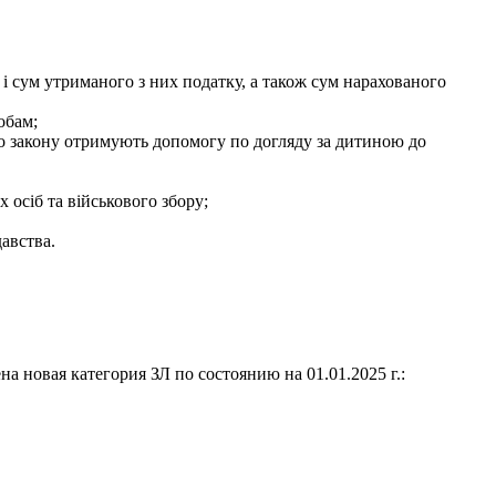
 і сум утриманого з них податку, а також сум нарахованого
обам;
 до закону отримують допомогу по догляду за дитиною до
 осіб та військового збору;
давства.
новая категория ЗЛ по состоянию на 01.01.2025 г.: