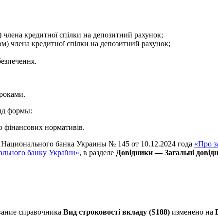
) члена кредитної спілки на депозитний рахунок;
ом) члена кредитної спілки на депозитний рахунок;
безпечення.
троками.
д формы:
 фінансових нормативів.
 Национального банка Украины № 145 от 10.12.2024 года
«Про з
ального банку України»
, в разделе
Довідники — Загальні дові
звание справочника
Вид строковості вкладу (S188)
изменено на