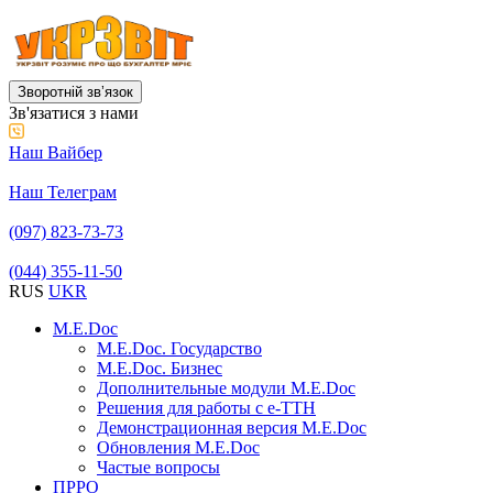
Зворотній звʼязок
Зв'язатися з нами
Наш Вайбер
Наш Телеграм
(097) 823-73-73
(044) 355-11-50
RUS
UKR
M.E.Doc
M.E.Doc. Государство
M.E.Doc. Бизнес
Дополнительные модули M.E.Doc
Решения для работы с е-ТТН
Демонстрационная версия M.E.Doc
Обновления M.E.Doc
Частые вопросы
ПРРО