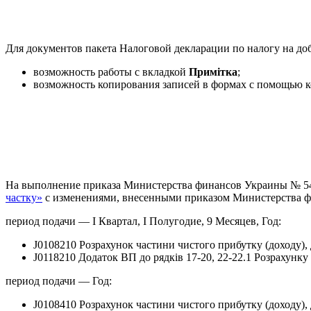
Для документов пакета Налоговой декларации по налогу на д
возможность работы с вкладкой
Примітка
;
возможность копирования записей в формах с помощью
На выполнение приказа Министерства финансов Украины № 549
частку»
с изменениями, внесенными приказом Министерства фина
период подачи — І Квартал, І Полугодие, 9 Месяцев, Год:
J0108210 Розрахунок частини чистого прибутку (доходу), 
J0118210 Додаток ВП до рядків 17-20, 22-22.1 Розрахунку
период подачи — Год:
J0108410 Розрахунок частини чистого прибутку (доходу), 