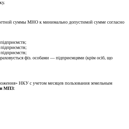
ку.
четной суммы МНО к минимально допустимой сумме согласно
 підприємств;
 підприємств;
 підприємств;
раховується фіз. особами — підприємцями (крім осіб, що
оложення» НКУ с учетом месяцев пользования земельным
уми МПЗ
: