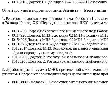
J0118410 Додаток ВП до рядків 17-20, 22-22.1 Розрахунку
Отчеті доступні в модуле программі
Звітність — Реєстр звітів
.
1. Реализована дополнительная программа обработки
Перераху
п.74 подр.10 разд. ХХ «Перехідні положення» НКУ с учетом м
J0135708 Розрахунок загального мінімального податковог
J0114926 Додаток МПЗ-З до рядка 02 МПЗ-З додатка МПЗ д
J0154926 Додаток МПЗ-З до рядка 02 МПЗ-З додатка МПЗ д
J0194926 Додаток МПЗ-З до рядка 02 МПЗ-З додатка МПЗ д
F0122314 Додаток МПЗ. Розрахунок загального мінімальног
обрали спрощену систему оподатк.);
F0134206 Додаток 2. Розрахунок загального мінімального
F0133208 Додаток 2. Розрахунок загального мінімального
2. Доработан расчет суммы МНО, приведенной к минимально д
участком. Перерасчет производится через дополнительную пр
J/F0138305 Додаток 3. Розрахунок загального мінімальног