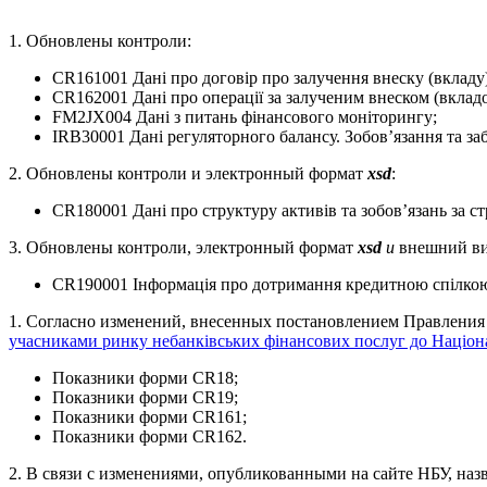
1. Обновлены контроли:
CR161001 Дані про договір про залучення внеску (вкладу
CR162001 Дані про операції за залученим внеском (вклад
FM2JX004 Дані з питань фінансового моніторингу;
IRB30001 Дані регуляторного балансу. Зобов’язання та за
2. Обновлены контроли и электронный формат
xsd
:
CR180001 Дані про структуру активів та зобов’язань за с
3. Обновлены контроли, электронный формат
xsd
и
внешний ви
CR190001 Інформація про дотримання кредитною спілкою
1. Согласно изменений, внесенных постановлением Правления
учасниками ринку небанківських фінансових послуг до Націон
Показники форми CR18;
Показники форми CR19;
Показники форми CR161;
Показники форми CR162.
2. В связи с изменениями, опубликованными на сайте НБУ, на