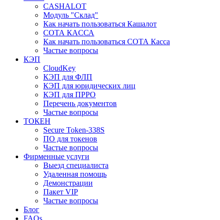
CASHALOT
Модуль "Склад"
Как начать пользоваться Кашалот
СОТА КАCСА
Как начать пользоваться СОТА Касса
Частые вопросы
КЭП
CloudKey
КЭП для ФЛП
КЭП для юридических лиц
КЭП для ПРРО
Перечень документов
Частые вопросы
ТОКЕН
Secure Token-338S
ПО для токенов
Частые вопросы
Фирменные услуги
Выезд специалиста
Удаленная помощь
Демонстрации
Пакет VIP
Частые вопросы
Блог
FAQs