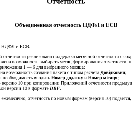
Отчетность
Объединенная отчетность НДФЛ и ЕСВ
ть НДФЛ и ЕСВ:
й отчетности реализована поддержка месячной отчетности с со
влена возможность выбирать месяц формирования отчетности, пр
Приложения 1 — 6 для выбранного месяца;
ена возможность создания пакета с типом расчета
Довідковий
;
а необходимость вводить
Номер додатку
и
Номер місяця
;
ую версию 10 при копировании Приложений отчетности предыдущ
вой версии 10 в формате
DBF
.
ежемесячно, отчетность по новым формам (версия 10) подается, 