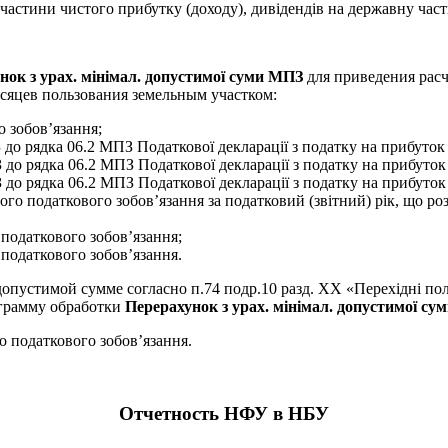
 частини чистого прибутку (доходу), дивідендів на державну част
нок з урах. мінімал. допустимої суми МПЗ
для приведения рас
есяцев пользования земельным участком:
о зобов’язання;
о рядка 06.2 МПЗ Податкової декларації з податку на прибуток
о рядка 06.2 МПЗ Податкової декларації з податку на прибуток
о рядка 06.2 МПЗ Податкової декларації з податку на прибуток
о податкового зобов’язання за податковий (звітний) рік, що роз
 податкового зобов’язання;
 податкового зобов’язання.
опустимой сумме согласно п.74 подр.10 разд. ХХ «Перехідні п
ограмму обработки
Перерахунок з урах. мінімал. допустимої с
о податкового зобов’язання.
Отчетность НФУ в НБУ