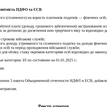
 звітність ПДФО та ЄСВ
.
го (сплаченого) на користь платників податків — фізичних осіб,
обітної плати (доходу, грошового забезпечення) застрахованим ос
ють за дитиною до досягнення нею трирічного віку та відповідно
 строкову військову службу;
го доходу, утриманого та сплаченого податку на доходи фізичних
и осіб та період проходження військової служби;
в для обліку стажу окремим категоріям осіб відповідно до законо
е категории ЗЛ по состоянию на 01.01.2025 г.:
ам;
ении 5 пакета Объединенной отчетности НДФЛ и ЕСВ, добавлена 
онтрактам.
Реестр отчетов