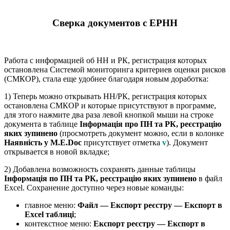
Сверка документов с ЕРНН
Работа с информацией об НН и РК, регистрация которых
остановлена Системой мониторинга критериев оценки рисков
(СМКОР), стала еще удобнее благодаря новым доработка:
1) Теперь можно открывать НН/РК, регистрация которых
остановлена СМКОР и которые присутствуют в программе,
для этого нажмите два раза левой кнопкой мыши на строке
документа в таблице
Інформація про ПН та РК, реєстрацію
яких зупинено
(просмотреть документ можно, если в колонке
Наявність у M.E.Doc
присутствует отметка
v
). Документ
открывается в новой вкладке;
2) Добавлена возможность сохранять данные таблицы
Інформація по ПН та РК, реєстрацію яких зупинено
в файл
Excel. Сохранение доступно через новые команды:
главное меню:
Файл — Експорт реєстру — Експорт в
Excel таблиці
;
контекстное меню:
Експорт реєстру — Експорт в