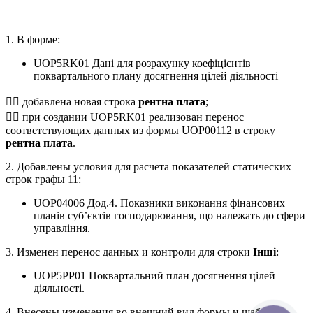
1. В форме:
UOP5RK01 Дані для розрахунку коефіцієнтів
поквартального плану досягнення цілей діяльності
 добавлена новая строка
рентна плата
;
 при создании UOP5RK01 реализован перенос
соответствующих данных из формы UOP00112 в строку
рентна плата
.
2. Добавлены условия для расчета показателей статических
строк графы 11:
UOP04006 Дод.4. Показники виконання фінансових
планів суб’єктів господарювання, що належать до сфери
управління.
3. Изменен перенос данных и контроли для строки
Інші
:
UOP5PP01 Поквартальний план досягнення цілей
діяльності.
4. Внесены изменения во внешний вид формы и шаблоны