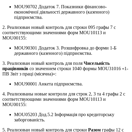
MOU90702 Додаток 7. Показники фінансово-
економічної діяльності державного (казенного)
підприємства.
2. Реализован новый контроль для строки 095 графы 7 с
соответствующими значениями форм MOU10113 и
MOU00155:
MOU90301 Додаток 3. Розшифровка до форми 1-Б
державного (казенного) підприємства.
3. Реализован новый контроль для поля
Чисельність
працівників
со значением строки 1040 формы MOU31016 «1-
ПВ Звіт з праці (місячна)»:
MOU90001 Анкета підприємства.
4. Реализованы новые контроли для строк 2, 3 та 4 графы 2 с
соответствующими значениями форм MOU10113 и
MOU00155:
MOU05203 Дод.5.2 Інформація про кредиторську
заборгованість.
5. Реализован новый контроль для строки
Разом
графы 12 с