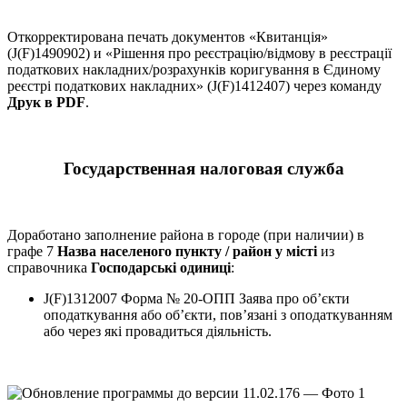
Откорректирована печать документов «Квитанція»
(J(F)1490902) и «Рішення про реєстрацію/відмову в реєстрації
податкових накладних/розрахунків коригування в Єдиному
реєстрі податкових накладних» (J(F)1412407) через команду
Друк в PDF
.
Государственная налоговая служба
Доработано заполнение района в городе (при наличии) в
графе 7
Назва населеного пункту / район у місті
из
справочника
Господарські одиниці
:
J(F)1312007 Форма № 20-ОПП Заява про об’єкти
оподаткування або об’єкти, пов’язані з оподаткуванням
або через які провадиться діяльність.