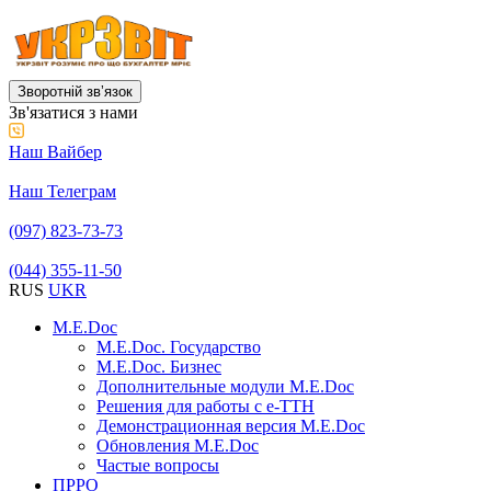
Зворотній звʼязок
Зв'язатися з нами
Наш Вайбер
Наш Телеграм
(097) 823-73-73
(044) 355-11-50
RUS
UKR
M.E.Doc
M.E.Doc. Государство
M.E.Doc. Бизнес
Дополнительные модули M.E.Doc
Решения для работы с е-ТТН
Демонстрационная версия M.E.Doc
Обновления M.E.Doc
Частые вопросы
ПРРО