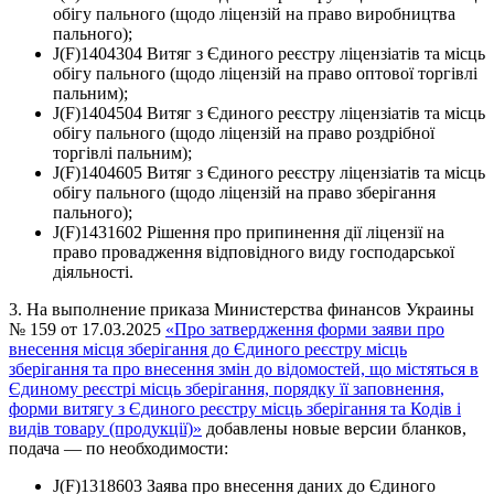
обігу пального (щодо ліцензій на право виробництва
пального);
J(F)1404304 Витяг з Єдиного реєстру ліцензіатів та місць
обігу пального (щодо ліцензій на право оптової торгівлі
пальним);
J(F)1404504 Витяг з Єдиного реєстру ліцензіатів та місць
обігу пального (щодо ліцензій на право роздрібної
торгівлі пальним);
J(F)1404605 Витяг з Єдиного реєстру ліцензіатів та місць
обігу пального (щодо ліцензій на право зберігання
пального);
J(F)1431602 Рішення про припинення дії ліцензії на
право провадження відповідного виду господарської
діяльності.
3. На выполнение приказа Министерства финансов Украины
№ 159 от 17.03.2025
«Про затвердження форми заяви про
внесення місця зберігання до Єдиного реєстру місць
зберігання та про внесення змін до відомостей, що містяться в
Єдиному реєстрі місць зберігання, порядку її заповнення,
форми витягу з Єдиного реєстру місць зберігання та Кодів і
видів товару (продукції)»
добавлены новые версии бланков,
подача — по необходимости:
J(F)1318603 Заява про внесення даних до Єдиного