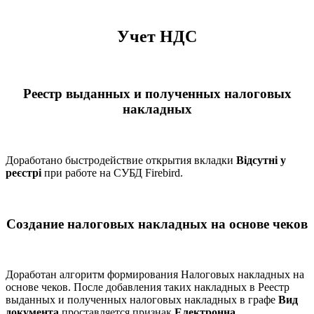
Учет НДС
Реестр выданных и полученных налоговых
накладных
Доработано быстродействие открытия вкладки
Відсутні у
реєстрі
при работе на СУБД Firebird.
Создание налоговых накладных на основе чеков
Доработан алгоритм формирования Налоговых накладных на
основе чеков. После добавления таких накладных в Реестр
выданных и полученных налоговых накладных в графе
Вид
документа
проставляется признак
Електронна
.