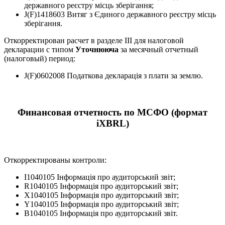
державного реєстру місць зберігання;
J(F)1418603 Витяг з Єдиного державного реєстру місць
зберігання.
Откорректирован расчет в разделе ІІІ для налоговой
декларации с типом
Уточнююча
за месячный отчетный
(налоговый) период:
J(F)0602008 Податкова декларація з плати за землю.
Финансовая отчетность по МСФО (формат
iXBRL)
Откорректированы контроли:
I1040105 Інформація про аудиторський звіт;
R1040105 Інформація про аудиторський звіт;
X1040105 Інформація про аудиторський звіт;
Y1040105 Інформація про аудиторський звіт;
B1040105 Інформація про аудиторський звіт.