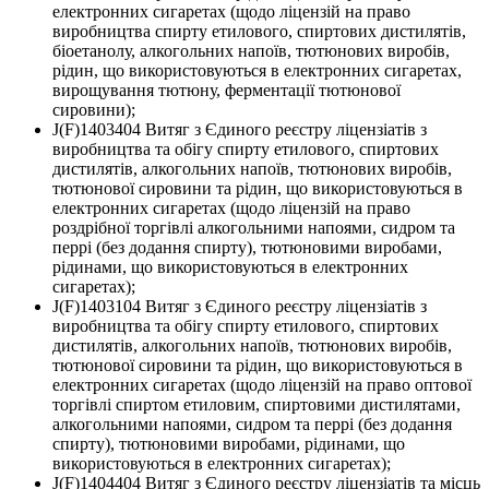
електронних сигаретах (щодо ліцензій на право
виробництва спирту етилового, спиртових дистилятів,
біоетанолу, алкогольних напоїв, тютюнових виробів,
рідин, що використовуються в електронних сигаретах,
вирощування тютюну, ферментації тютюнової
сировини);
J(F)1403404 Витяг з Єдиного реєстру ліцензіатів з
виробництва та обігу спирту етилового, спиртових
дистилятів, алкогольних напоїв, тютюнових виробів,
тютюнової сировини та рідин, що використовуються в
електронних сигаретах (щодо ліцензій на право
роздрібної торгівлі алкогольними напоями, сидром та
перрі (без додання спирту), тютюновими виробами,
рідинами, що використовуються в електронних
сигаретах);
J(F)1403104 Витяг з Єдиного реєстру ліцензіатів з
виробництва та обігу спирту етилового, спиртових
дистилятів, алкогольних напоїв, тютюнових виробів,
тютюнової сировини та рідин, що використовуються в
електронних сигаретах (щодо ліцензій на право оптової
торгівлі спиртом етиловим, спиртовими дистилятами,
алкогольними напоями, сидром та перрі (без додання
спирту), тютюновими виробами, рідинами, що
використовуються в електронних сигаретах);
J(F)1404404 Витяг з Єдиного реєстру ліцензіатів та місць