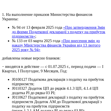
1. На выполнение приказов Министерства финансов
Украины:
№ 94 от 13 февраля 2025 года
«Про затвердження Змін
до форми Податкової декларації з податку на прибуток
підприємств»
;
№ 133 от 03 марта 2025 года
«Про внесення змін до
наказу Міністерства фінансів України від 13 лютого
2025 року № 94»
добавлены новые версии бланков:
− вводятся в действие — с 01.07.2025 г., период подачи — І
Квартал, І Полугодие, 9 Месяцев, Год:
J0100127 Податкова декларація з податку на прибуток
підприємств;
J0110327 Додаток ЦП до рядків 4.1.3 ЦП, 4.1.4 ЦП
додатка РІ до рядка 03 РІ;
J0110627 Податкової декларації з податку на прибуток
підприємств Додаток АМ до Податкової декларації з
податку на прибуток підприємств
(рядок 1.2.1 АМ додатка РІ до рядка 03 РІ);