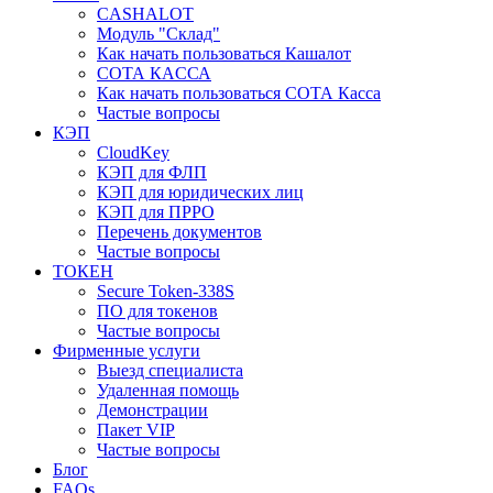
CASHALOT
Модуль "Склад"
Как начать пользоваться Кашалот
СОТА КАCСА
Как начать пользоваться СОТА Касса
Частые вопросы
КЭП
CloudKey
КЭП для ФЛП
КЭП для юридических лиц
КЭП для ПРРО
Перечень документов
Частые вопросы
ТОКЕН
Secure Token-338S
ПО для токенов
Частые вопросы
Фирменные услуги
Выезд специалиста
Удаленная помощь
Демонстрации
Пакет VIP
Частые вопросы
Блог
FAQs