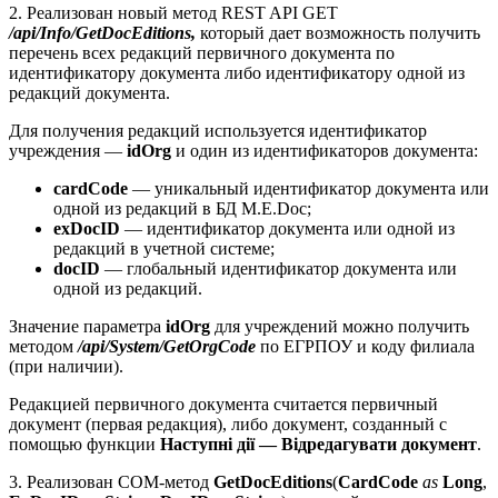
2. Реализован новый метод REST API GET
/api/Info/GetDocEditions,
который дает возможность получить
перечень всех редакций первичного документа по
идентификатору документа либо идентификатору одной из
редакций документа.
Для получения редакций используется идентификатор
учреждения —
idOrg
и один из идентификаторов документа:
cardCode
— уникальный идентификатор документа или
одной из редакций в БД M.E.Doc;
exDocID
— идентификатор документа или одной из
редакций в учетной системе;
docID
— глобальный идентификатор документа или
одной из редакций.
Значение параметра
idOrg
для учреждений можно получить
методом
/api/System/GetOrgCode
по ЕГРПОУ и коду филиала
(при наличии).
Редакцией первичного документа считается первичный
документ (первая редакция), либо документ, созданный с
помощью функции
Наступні дії — Відредагувати документ
.
3. Реализован СОМ-метод
GetDocEditions
(
CardCode
as
Long
,