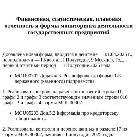
Финансовая, статистическая, плановая
отчетность и формы мониторинга деятельности
государственных предприятий
Добавлена новая форма, вводится в действие — 01.04.2025 г.,
период подачи — І Квартал, І Полугодие, 9 Месяцев, Год,
первый отчетный период — І Полугодие 2025 года:
MOU90302 Додаток 3. Розшифровка до форми 1-Б
державного (казенного) підприємства.
1. Реализован контроль на равенство значений строки 11
графы 2 и графы 3 соответствующим значениям строки 010
графы 3 и графы 4 формы MOU90302:
MOU05203 Дод.5.2 Інформація про кредиторську
заборгованість.
2. Реализованы контроли и перенос данных в разделе 17 из
формы MOU90302, начиная с І полугодия 2025 года: