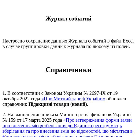
Журнал событий
Настроено сохранение данных Журнала событий в файл Excel
в случае группировки данных журнала по любому из полей.
Справочники
1. В соответствии с Законом Украины № 2697-IX от 19
октября 2022 года
«Про Митний тариф України»
обновлен
справочник
Підакцизні товари (новий)
.
2. На выполнение приказа Министерства финансов Украины
№ 159 от 17 марта 2025 года
«Про затвердження форми заяви
про внесення місця зберігання до Єдиного реєстру місць
зберігання та про внесення змін до відомостей, що містяться в
Єдиному реєстрі місць зберігання, порядку її заповнення,