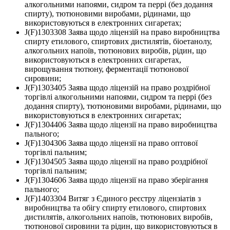
алкогольними напоями, сидром та перрі (без додання
спирту), тютюновими виробами, рідинами, що
використовуються в електронних сигаретах;
J(F)1303308 Заява щодо ліцензій на право виробництва
спирту етилового, спиртових дистилятів, біоетанолу,
алкогольних напоїв, тютюнових виробів, рідин, що
використовуються в електронних сигаретах,
вирощування тютюну, ферментації тютюнової
сировини;
J(F)1303405 Заява щодо ліцензій на право роздрібної
торгівлі алкогольними напоями, сидром та перрі (без
додання спирту), тютюновими виробами, рідинами, що
використовуються в електронних сигаретах;
J(F)1304406 Заява щодо ліцензії на право виробництва
пального;
J(F)1304306 Заява щодо ліцензії на право оптової
торгівлі пальним;
J(F)1304505 Заява щодо ліцензії на право роздрібної
торгівлі пальним;
J(F)1304606 Заява щодо ліцензії на право зберігання
пального;
J(F)1403304 Витяг з Єдиного реєстру ліцензіатів з
виробництва та обігу спирту етилового, спиртових
дистилятів, алкогольних напоїв, тютюнових виробів,
тютюнової сировини та рідин, що використовуються в