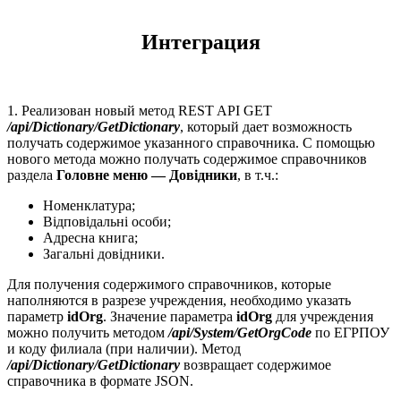
Интеграция
1. Реализован новый метод REST API GET
/api/Dictionary/GetDictionary
, который дает возможность
получать содержимое указанного справочника. С помощью
нового метода можно получать содержимое справочников
раздела
Головне меню — Довідники
, в т.ч.:
Номенклатура;
Відповідальні особи;
Адресна книга;
Загальні довідники.
Для получения содержимого справочников, которые
наполняются в разрезе учреждения, необходимо указать
параметр
idOrg
. Значение параметра
idOrg
для учреждения
можно получить методом
/api/System/GetOrgCode
по ЕГРПОУ
и коду филиала (при наличии). Метод
/api/Dictionary/GetDictionary
возвращает содержимое
справочника в формате JSON.