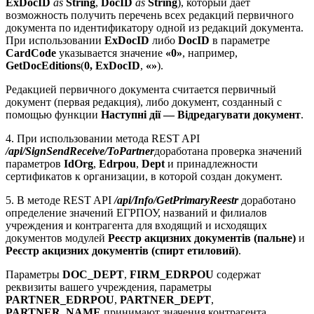
ExDocID
as
String
,
DocID
as
String
), который дает
возможность получить перечень всех редакций первичного
документа по идентификатору одной из редакций документа.
При использовании
ExDocID
либо
DocID
в параметре
CardCode
указывается значение
«0»
, например,
GetDocEditions
(
0,
ExDocID
,
«»
).
Редакцией первичного документа считается первичный
документ (первая редакция), либо документ, созданный с
помощью функции
Наступні дії — Відредагувати документ
.
4. При использовании метода REST API
/api/SignSendReceive/ToPartner
доработана проверка значений
параметров
IdOrg
,
Edrpou
,
Dept
и принадлежности
сертификатов к организации, в которой создан документ.
5. В методе REST API
/api/Info/GetPrimaryReestr
доработано
определение значений ЕГРПОУ, названий и филиалов
учреждения и контрагента для входящий и исходящих
документов модулей
Реєстр акцизних документів (пальне)
и
Реєстр акцизних документів (спирт етиловий)
.
Параметры
DOC_DEPT
,
FIRM_EDRPOU
содержат
реквизиты вашего учреждения, параметры
PARTNER_EDRPOU
,
PARTNER_DEPT
,
PARTNER_NAME
принимают значения контрагента,