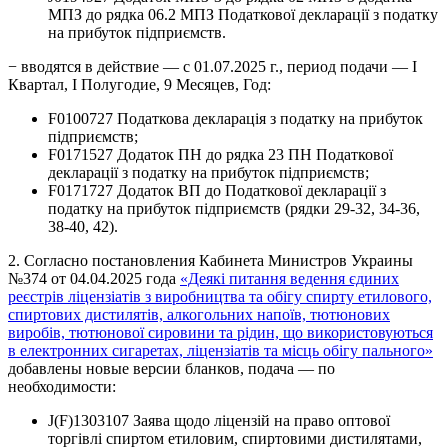
МПЗ до рядка 06.2 МПЗ Податкової декларації з податку
на прибуток підприємств.
− вводятся в действие — с 01.07.2025 г., период подачи — І
Квартал, І Полугодие, 9 Месяцев, Год:
F0100727 Податкова декларація з податку на прибуток
підприємств;
F0171527 Додаток ПН до рядка 23 ПН Податкової
декларації з податку на прибуток підприємств;
F0171727 Додаток ВП до Податкової декларації з
податку на прибуток підприємств (рядки 29-32, 34-36,
38-40, 42).
2. Согласно постановления Кабинета Министров Украины
№374 от 04.04.2025 года
«Деякі питання ведення єдиних
реєстрів ліцензіатів з виробництва та обігу спирту етилового,
спиртових дистилятів, алкогольних напоїв, тютюнових
виробів, тютюнової сировини та рідин, що використовуються
в електронних сигаретах, ліцензіатів та місць обігу пального»
добавлены новые версии бланков, подача — по
необходимости:
J(F)1303107 Заява щодо ліцензій на право оптової
торгівлі спиртом етиловим, спиртовими дистилятами,