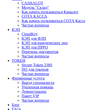
CASHALOT
Модуль "Склад"
Как начать пользоваться Кашалот
СОТА КАCСА
Как начать пользоваться СОТА Касса
Частые вопросы
КЭП
CloudKey
КЭП для ФЛП
КЭП для юридических лиц
КЭП для ПРРО
Перечень документов
Частые вопросы
ТОКЕН
Secure Token-338S
ПО для токенов
Частые вопросы
Фирменные услуги
Выезд специалиста
Удаленная помощь
Демонстрации
Пакет VIP
Частые вопросы
Блог
FAQs