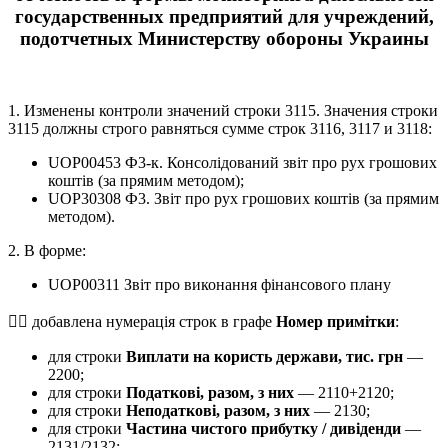
государственных предприятий для учреждений,
подотчетных Министерству обороны Украины
1. Изменены контроли значений строки 3115. Значения строки
3115 должны строго равняться сумме строк 3116, 3117 и 3118:
UOP00453 Ф3-к. Консолідований звiт про рух грошових
коштiв (за прямим методом);
UOP30308 Ф3. Звiт про рух грошових коштiв (за прямим
методом).
2. В форме:
UOP00311 Звіт про виконання фінансового плану
 добавлена нумерація строк в графе
Номер примітки
:
для строки
Виплати на користь держави, тис. грн
—
2200;
для строки
Податкові, разом, з них
— 2110+2120;
для строки
Неподаткові, разом, з них
— 2130;
для строки
Частина чистого прибутку / дивіденди
—
2131/2132;