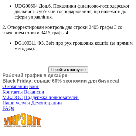
UDG00604 Дод.6. Показники фінансово-господарської
діяльності суб’єктів господарювання, що належать до
сфери управління.
2. Откорректирован контроль для строки 3405 графы 3 со
значением строки 3415 графы 4:
DG100311 Ф3. Звiт про рух грошових коштiв (за прямим
методом).
Перейти к загрузке
Рабочий график в декабре
Black Friday: свыше 60% экономии для бизнеса!
О компании
Блог
Контакты
Вакансии
M.E.DOC
Поддержка пользователей
Наши услуги
Демонстрации
FAQs