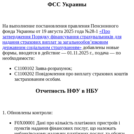
ФСС Украины
На выполнение постановления правления Пенсионного
фонда Украины от 19 августа 2025 года №28-1
«Про
затвердження Порядку фінансування страхувальників для
надання страхових виплат за загальнообов’язковим
державним соціальним страхуванням»
добавлены новые
формы, вводятся в действие — 01.11.2025 г., подача — по
необходимости:
C1100102 Заява-розрахунок;
С1100202 Повідомлення про виплату страхових коштів
застрахованим особам.
Отчетность НФУ в НБУ
1. Обновлены контроли:
F0X00001 Дані про кількість платіжних пристроїв і
пунктів надання фінансових послуг, що належать
небанківському надавачу платіжних послуг, та обсяги