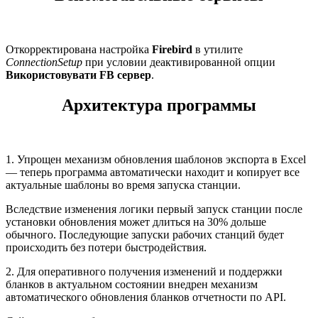
Откорректирована настройка
Firebird
в утилите
ConnectionSetup
при условии деактивированной опции
Використовувати FB сервер
.
Архитектура программы
1. Упрощен механизм обновления шаблонов экспорта в Excel
— теперь программа автоматически находит и копирует все
актуальные шаблоны во время запуска станции.
Вследствие изменения логики первый запуск станции после
установки обновления может длиться на 30% дольше
обычного. Последующие запуски рабочих станций будет
происходить без потери быстродействия.
2. Для оперативного получения изменений и поддержки
бланков в актуальном состоянии внедрен механизм
автоматического обновления бланков отчетности по API.