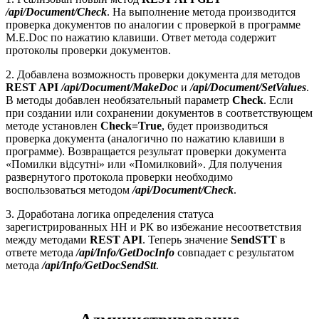
/api/Document/Check
. На выполнение метода производится
проверка документов по аналогии с проверкой в программе
M.E.Doc по нажатию клавиши. Ответ метода содержит
протоколы проверки документов.
2. Добавлена возможность проверки документа для методов
REST API
/api/Document/MakeDoc
и
/api/Document/SetValues
.
В методы добавлен необязательный параметр
Check
. Если
при создании или сохранении документов в соответствующем
методе установлен
Check=True
, будет производиться
проверка документа (аналогично по нажатию клавиши в
программе). Возвращается результат проверки документа
«Помилки відсутні» или «Помилковий». Для получения
развернутого протокола проверки необходимо
воспользоваться методом
/api/Document/Check
.
3. Доработана логика определения статуса
зарегистрированных НН и РК во избежание несоответствия
между методами
REST API
. Теперь значение
SendSTT
в
ответе метода
/api/Info/GetDocInfo
совпадает с результатом
метода
/api/Info/GetDocSendStt
.