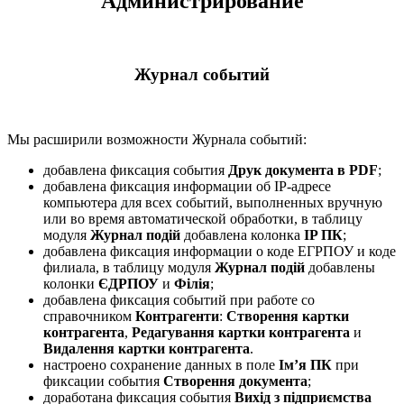
Администрирование
Журнал событий
Мы расширили возможности Журнала событий:
добавлена фиксация события
Друк документа в PDF
;
добавлена фиксация информации об IP-адресе
компьютера для всех событий, выполненных вручную
или во время автоматической обработки, в таблицу
модуля
Журнал подій
добавлена колонка
IP ПК
;
добавлена фиксация информации о коде ЕГРПОУ и коде
филиала, в таблицу модуля
Журнал подій
добавлены
колонки
ЄДРПОУ
и
Філія
;
добавлена фиксация событий при работе со
справочником
Контрагенти
:
Створення картки
контрагента
,
Редагування картки контрагента
и
Видалення картки контрагента
.
настроено сохранение данных в поле
Ім’я ПК
при
фиксации события
Створення документа
;
доработана фиксация события
Вихід з підприємства