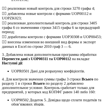
 реализован новый контроль для строки 3270 графы 4;
 добавлены новые контроли с формами UOP00112 и
UOPZK023;
 реализован дополнительный контроль для строки 3405
графы 6 со значениями строки 3415 графы 6 за предыдущий
период;
 доработаны контроли с формами UOP30308 и UOP00453;
 внесены изменения во внешний вид формы и экспорт
данных в Excel по строке 2010 граф 3 — 6.
3. Добавлена новая дополнительная программа обработки
Перенести дані з UOP00311 та UOP00112
на вкладке
Наступні дії
:
UOPR0501 Дані для розрахунку коефіцієнтів.
4. Для контроля значения суммы графы 3 строки
Всього
по
разделу 1 и строки
Всього
по разделу 2 добавлено
дополнительное условие. Контроль сработает только для
предприятий, у которых код КОПФГ равен 140 либо 160:
UOP90502 Додаток 5. Довідка щодо сплати податків та
обов’язкових зборів.