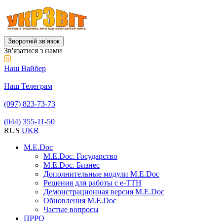
Зворотній звʼязок
Зв'язатися з нами
Наш Вайбер
Наш Телеграм
(097) 823-73-73
(044) 355-11-50
RUS
UKR
M.E.Doc
M.E.Doc. Государство
M.E.Doc. Бизнес
Дополнительные модули M.E.Doc
Решения для работы с е-ТТН
Демонстрационная версия M.E.Doc
Обновления M.E.Doc
Частые вопросы
ПРРО