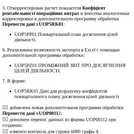
5. Откорректирован расчет показателя
Коефіцієнт
рентабельності операційних витрат
и внесены аналогичные
корректировки в дополнительную программу обработки
Перенести дані з UOP5RK01
:
UOP5PP01 Поквартальний план досягнення цілей
діяльності.
6. Реализована возможность экспорта в Excel с помощью
дополнительной программы обработки:
UOP5PZ01 ПРОМІЖНИЙ ЗВІТ ПРО ДОСЯГНЕННЯ
ЦІЛЕЙ ДІЯЛЬНОСТІ.
7. В форме:
UOP5RK01 Дані для розрахунку коефіцієнтів
поквартального плану досягнення цілей діяльності
 добавлена новая дополнительная программа обработки
Перенести дані з UOP0011
2;
 дополнен перенос данных из формы UOP00112 при
создании;
 изменен контроль для строки 6080 графы 4;