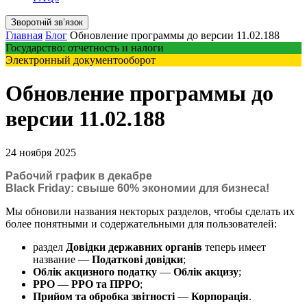
Зворотній звʼязок
Главная
Блог
Обновление программы до версии 11.02.188
Государство: отчетность и налоги
Электронный документооборот
Обновление программы до
версии 11.02.188
24 ноября 2025
Рабочий график в декабре
Black Friday: свыше 60% экономии для бизнеса!
Мы обновили названия некторых разделов, чтобы сделать их
более понятными и содержательными для пользователей:
раздел
Довідки державних органів
теперь имеет
название —
Податкові довідки
;
Облік акцизного податку
—
Облік акцизу
;
РРО
—
РРО та ПРРО
;
Прийом та обробка звітності
—
Корпорація
.