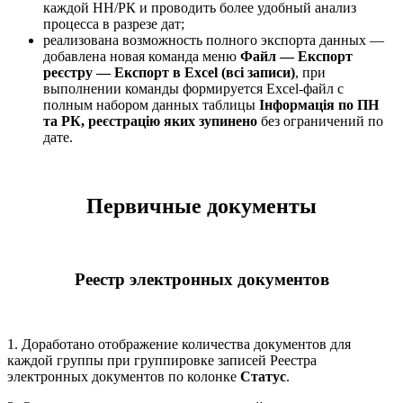
каждой НН/РК и проводить более удобный анализ
процесса в разрезе дат;
реализована возможность полного экспорта данных —
добавлена новая команда меню
Файл — Експорт
реєстру — Експорт в Excel (всі записи)
, при
выполнении команды формируется Excel-файл с
полным набором данных таблицы
Інформація по ПН
та РК, реєстрацію яких зупинено
без ограничений по
дате.
Первичные документы
Реестр электронных документов
1. Доработано отображение количества документов для
каждой группы при группировке записей Реестра
электронных документов по колонке
Статус
.