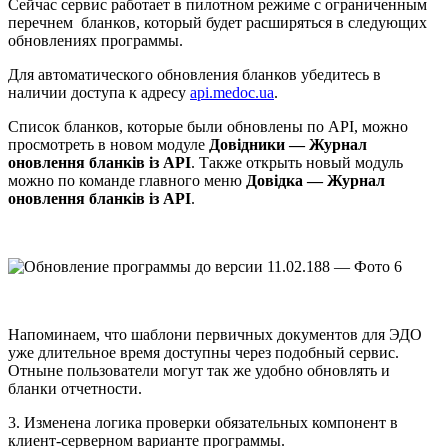
Сейчас сервис работает в пилотном режиме с ограниченным
перечнем бланков, который будет расширяться в следующих
обновлениях программы.
Для автоматического обновления бланков убедитесь в
наличии доступа к адресу
api.medoc.ua
.
Список бланков, которые были обновлены по API, можно
просмотреть в новом модуле
Довідники — Журнал
оновлення бланків із API
. Также открыть новый модуль
можно по команде главного меню
Довідка — Журнал
оновлення бланків із API
.
Напоминаем, что шаблони первичных документов для ЭДО
уже длительное время доступны через подобный сервис.
Отныне пользователи могут так же удобно обновлять и
бланки отчетности.
3. Изменена логика проверки обязательных компонент в
клиент-серверном варианте программы.