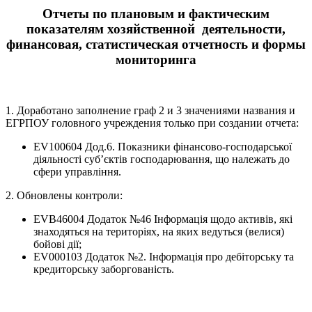
Отчеты по плановым и фактическим
показателям хозяйственной деятельности,
финансовая, статистическая отчетность и формы
мониторинга
1. Доработано заполнение граф 2 и 3 значениями названия и
ЕГРПОУ головного учреждения только при создании отчета:
EV100604 Дод.6. Показники фінансово-господарської
діяльності суб’єктів господарювання, що належать до
сфери управління.
2. Обновлены контроли:
EVB46004 Додаток №46 Інформація щодо активів, які
знаходяться на територіях, на яких ведуться (велися)
бойові дії;
EV000103 Додаток №2. Iнформацiя про дебiтоpську та
кpедитоpську забоpгованiсть.