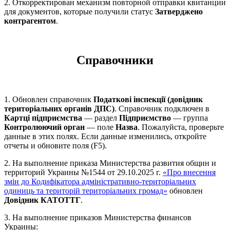
2. Откорректирован механизм повторной отправки квитанции
для документов, которые получили статус
Затверджено
контрагентом
.
Справочники
1. Обновлен справочник
Податкові інспекції (довідник
територіальних органів ДПС)
. Справочник подключен в
Картці підприємства
— раздел
Підприємство
— группа
Контролюючий орган
— поле
Назва
. Пожалуйста, проверьте
данные в этих полях. Если данные изменились, откройте
отчеты и обновите поля (F5).
2. На выполнение приказа Министерства развития общин и
территорий Украины №1544 от 29.10.2025 г.
«Про внесення
змін до Кодифікатора адміністративно-територіальних
одиниць та територій територіальних громад»
обновлен
Довідник КАТОТТГ
.
3. На выполнение приказов Министерства финансов
Украины: