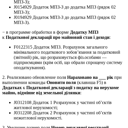
МПЗ-З);
J0154929 Додаток МПЗ-З до додатка МПЗ (рядок 02
МПЗ-З);
J0194929 Додаток МПЗ-З до додатка МПЗ (рядок 02
МПЗ-З).
− в программе обработки в форме
Додатку МПЗ
к
Податкової декларації про майновий стан і доходи
:
F0122315 Додаток МПЗ. Розрахунок загального
мінімального податкового зобов’язання за податковий
(звітний) рік, що розраховується фіз.особами —
підприємцями (крім осіб, що обрали спрощену систему
оподаткування).
2. Реализовано обновление поля
Нараховано на ___ рік
при
выполнении команды
Оновити поля
(клавиша F5) в
Додатках
к
Податкової декларації з податку на нерухоме
майно, відмінне від земельної ділянки
:
J0312108 Додаток 1 Розрахунок у частині об’єктів
житлової нерухомості;
J0312208 Додаток 2 Розрахунок у частині об’єктів
нежитлової нерухомості.
3. Увеличен размер поля
Номер державної реєстрації