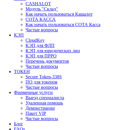
CASHALOT
Модуль "Склад"
Как начать пользоваться Кашалот
СОТА КАCСА
Как начать пользоваться СОТА Касса
Частые вопросы
КЭП
CloudKey
КЭП для ФЛП
КЭП для юридических лиц
КЭП для ПРРО
Перечень документов
Частые вопросы
ТОКЕН
Secure Token-338S
ПО для токенов
Частые вопросы
Фирменные услуги
Выезд специалиста
Удаленная помощь
Демонстрации
Пакет VIP
Частые вопросы
Блог
FAQs