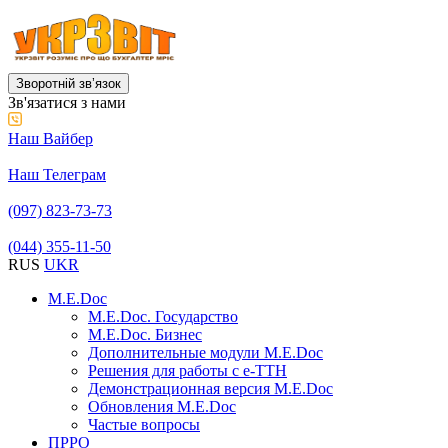
Зворотній звʼязок
Зв'язатися з нами
Наш Вайбер
Наш Телеграм
(097) 823-73-73
(044) 355-11-50
RUS
UKR
M.E.Doc
M.E.Doc. Государство
M.E.Doc. Бизнес
Дополнительные модули M.E.Doc
Решения для работы с е-ТТН
Демонстрационная версия M.E.Doc
Обновления M.E.Doc
Частые вопросы
ПРРО