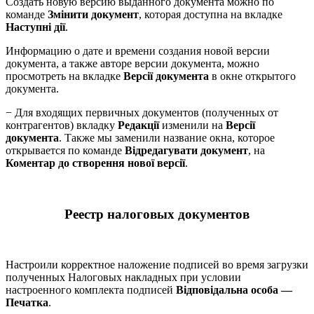
Создать новую версию выданного документа можно по
команде
Змінити документ
, которая доступна на вкладке
Наступні дії
.
Информацию о дате и времени создания новой версии
документа, а также авторе версии документа, можно
просмотреть на вкладке
Версії документа
в окне открытого
документа.
− Для входящих первичных документов (полученных от
контрагентов) вкладку
Редакції
изменили на
Версії
документа
. Также мы заменили название окна, которое
открывается по команде
Відредагувати документ
, на
Коментар до створення нової версії
.
Реестр налоговых документов
Настроили корректное наложение подписей во время загрузки
полученных Налоговых накладных при условии
настроенного комплекта подписей
Відповідальна особа —
Печатка
.