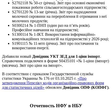
S2702118 № 50-сг (річна). Звіт про основні економічні
показники роботи сільськогосподарських підприємств;
S2701220 № 13-заг (річна). Звіт про надходження
молочної сировини на перероблення й отримання з неї
молочних продуктів;
S0300214 № 1-ПНП (один раз на п’ять років).
Професійне навчання на підприємстві;
S1300114 № 1-ІКТ. Використання інформаційно-
комунікаційних технологій на підприємстві у 2026 році;
S1901115 № 11-мтп (річна). Звіт про постачання та
використання енергії.
Добавили новый
Довідник УКТ ЗЕД для 1-ціни імпорт
.
Справочник подключен в форме S0435101 «№ 1-ціни (імпорт)
(місячна). Звіт про ціни на імпорт».
В соответствии с приказом Государственной службы
статистики Украины № 176 от 03.10.2025 г.
«Про
затвердження Переліку кодів організаційно-правових форм
для статистичних цілей»
обновлен
Довідник ОПФ (КОПФГ)
.
Отчетность НФУ в НБУ