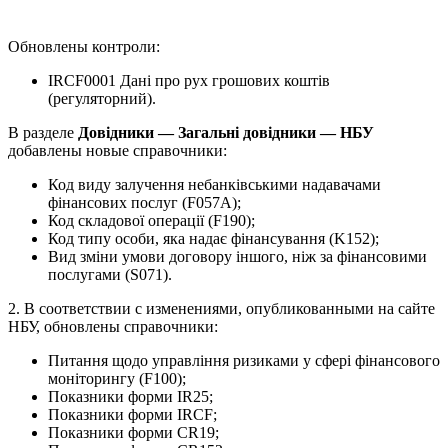
Обновлены контроли:
IRCF0001 Дані про рух грошових коштів
(регуляторний).
В разделе
Довідники — Загальні довідники — НБУ
добавлены новые справочники:
Код виду залучення небанківськими надавачами
фінансових послуг (F057A);
Код складової операції (F190);
Код типу особи, яка надає фінансування (K152);
Вид зміни умови договору іншого, ніж за фінансовими
послугами (S071).
2. В соответствии с изменениями, опубликованными на сайте
НБУ, обновлены справочники:
Питання щодо управління ризиками у сфері фінансового
моніторингу (F100);
Показники форми IR25;
Показники форми IRCF;
Показники форми CR19;