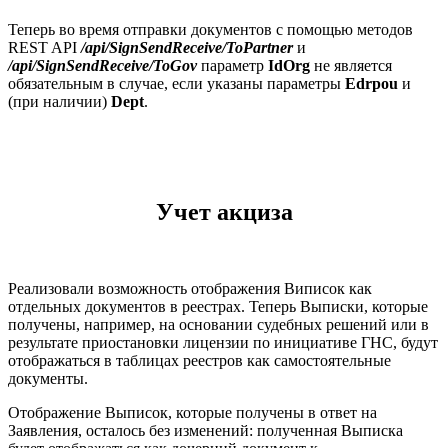
Теперь во время отправки документов с помощью методов
REST API
/api/SignSendReceive/ToPartner
и
/api/SignSendReceive/ToGov
параметр
IdOrg
не является
обязательным в случае, если указаны параметры
Edrpou
и
(при наличии)
Dept
.
Учет акциза
Реализовали возможность отображения Виписок как
отдельных документов в реестрах. Теперь Выписки, которые
получены, например, на основании судебных решений или в
результате приостановки лицензии по инициативе ГНС, будут
отображаться в таблицах реестров как самостоятельные
документы.
Отображение Выписок, которые получены в ответ на
Заявления, осталось без изменений: полученная Выписка