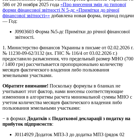
586 от 20 ноября 2025 года
«Про внесення змін до типової
форми фінансової звітності N 5-дс «Примітки до річної
фінансової звітності»»
добавлена новая форма, период подачи
— Год:
J0903603 Форма №5-дс Примітки до річної фінансової
звітності.
1. Министерство финансов Украины в письме от 02.02.2026 г.
№ 11230-09-62/3132 (вх. ГНС № 116/4 от 03.02.2026 г.)
предоставило разъяснения, что предельный размер МНО (700
/ 1400 грн) рассчитывается пропорционально количеству
месяцев фактического владения либо пользования
земельными участками.
Обратите внимание!
Поскольку формулы в бланках не
учитывают этот фактор, нами внесены соответствующие
изменения в алгоритмы расчета минимальной суммы МНО с
учетом количества месяцев фактического владения либо
пользования земельными участками:
− в формах
Додатків
к
Податкової декларації з податку на
прибуток підприємств
:
J0114929 Додаток МПЗ-З до додатка МПЗ (рядок 02