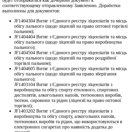
будет отображаться как дочерний документ к
соответствующему отправленному Заявлению. Доработки
выполнены для документов:
JF1404304 Витяг з Єдиного реєстру ліцензіатів та місць
обігу пального (щодо ліцензій на право оптової торгівлі
пальним);
JF1404404 Витяг з Єдиного реєстру ліцензіатів та місць
обігу пального (щодо ліцензій на право виробництва
пального);
JF1404504 Витяг з Єдиного реєстру ліцензіатів та місць
обігу пального (щодо ліцензій на право роздрібної
торгівлі пальним);
JF1404605 Витяг з Єдиного реєстру ліцензіатів та місць
обігу пального (щодо ліцензій на право зберігання
пального);
JF1403104 Витяг з Єдиного реєстру ліцензіатів з
виробництва та обігу спирту етилового, спиртових
дистилятів, алкогольних напоїв, тютюнових виробів,
тютюн. сировини та рідин (ліцензії на право оптової
торгівлі);
JF1403202 Витяг з Єдиного реєстру ліцензіатів з
виробництва та обігу спирту, алкогольних напоїв,
тютюнових виробів та рідин, що використовуються в
електронних сигаретах про наявність додатка до