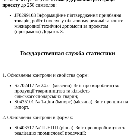
проекту
до 250 символов:
JF0299103 Інформаційне підтвердження придбання
товарів, робіт і послуг у пільговому режимі за кошти
міжнародної технічної допомоги за проектом
(програмою) Додаток 8.
Государственная служба статистики
1. Обновлены контроли и свойства форм:
S2702417 № 24-сг (місячна). Звіт про виробництво
продукції тваринництва та кількість
сільськогосподарських тварин;
S0435101 № 1-ціни (імпорт) (місячна). Звіт про ціни на
імпорт.
2. Обновлены контроли в формах:
S0403517 №1П-НПП (річна). Звіт про виробництво та
реалізацію промислової продукції;