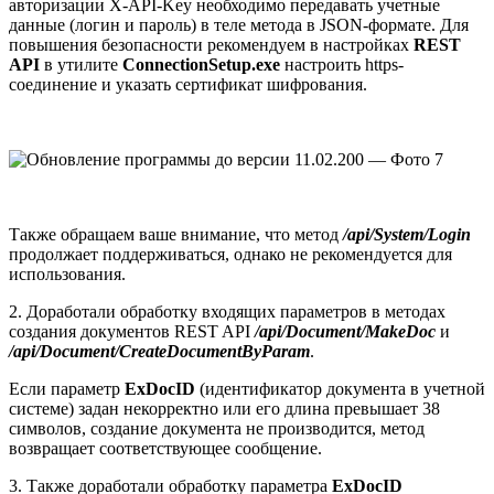
авторизации X-API-Key необходимо передавать учетные
данные (логин и пароль) в теле метода в JSON-формате. Для
повышения безопасности рекомендуем в настройках
REST
API
в утилите
ConnectionSetup.exe
настроить https-
соединение и указать сертификат шифрования.
Также обращаем ваше внимание, что метод
/api/System/Login
продолжает поддерживаться, однако не рекомендуется для
использования.
2. Доработали обработку входящих параметров в методах
создания документов REST API
/api/Document/MakeDoc
и
/api/Document/CreateDocumentByParam
.
Если параметр
ExDocID
(идентификатор документа в учетной
системе) задан некорректно или его длина превышает 38
символов, создание документа не производится, метод
возвращает соответствующее сообщение.
3. Также доработали обработку параметра
ExDocID