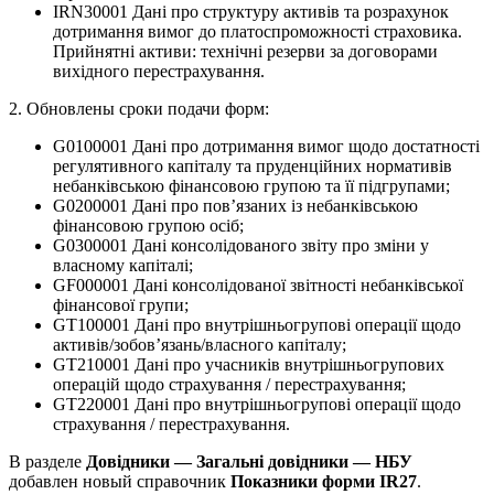
IRN30001 Дані про структуру активів та розрахунок
дотримання вимог до платоспроможності страховика.
Прийнятні активи: технічні резерви за договорами
вихідного перестрахування.
2. Обновлены сроки подачи форм:
G0100001 Дані про дотримання вимог щодо достатності
регулятивного капіталу та пруденційних нормативів
небанківською фінансовою групою та її підгрупами;
G0200001 Дані про пов’язаних із небанківською
фінансовою групою осіб;
G0300001 Дані консолідованого звіту про зміни у
власному капіталі;
GF000001 Дані консолідованої звітності небанківської
фінансової групи;
GT100001 Дані про внутрішньогрупові операції щодо
активів/зобов’язань/власного капіталу;
GT210001 Дані про учасників внутрішньогрупових
операцій щодо страхування / перестрахування;
GT220001 Дані про внутрішньогрупові операції щодо
страхування / перестрахування.
В разделе
Довідники — Загальні довідники — НБУ
добавлен новый справочник
Показники форми IR27
.