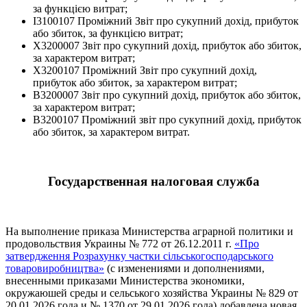
за функцією витрат;
I3100107 Проміжний Звіт про сукупний дохід, прибуток
або збиток, за функцією витрат;
X3200007 Звіт про сукупний дохід, прибуток або збиток,
за характером витрат;
X3200107 Проміжний Звіт про сукупний дохід,
прибуток або збиток, за характером витрат;
B3200007 Звіт про сукупний дохід, прибуток або збиток,
за характером витрат;
B3200107 Проміжний звіт про сукупний дохід, прибуток
або збиток, за характером витрат.
Государственная налоговая служба
На выполнение приказа Министерства аграрной политики и
продовольствия Украины № 772 от 26.12.2011 г.
«Про
затвердження Розрахунку частки сільськогосподарського
товаровиробництва»
(с изменениями и дополнениями,
внесенными приказами Министерства экономики,
окружаюшей среды и сельського хозяйства Украины № 829 от
20.01.2026 года и № 1370 от 29.01.2026 года) добавлена новая