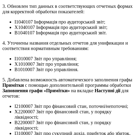
3. Обновлен тип данных в соответствующих отчетных формах
для корректной обработки показателей:
I1040107 Інформація про аудиторський звіт;
X1040107 Інформація про аудиторський звіт;
B1040107 Інформація про аудиторський звіт.
4. Уточнены названия отдельных отчетов для унификации и
соответствия нормативным требованиям:
I1010007 Звіт про управління;
X1010007 Звіт про управління;
B1010007 Звіт про управління.
5. Добавлена возможность автоматического заполнения графы
Примітки
с помощью дополнительной программы обработки
Заповнення графи «Примітки»
на вкладке
Наступні дії
для
отчетов:
I2100007 Звіт про фінансовий стан, поточні/непоточні;
X2200007 Звіт про фінансовий стан, у порядку
ліквідності;
B2200007 Звіт про фінансовий стан, у порядку
ліквідності;
I3100007 Звіт про сукупний дохід, прибуток або збиток,