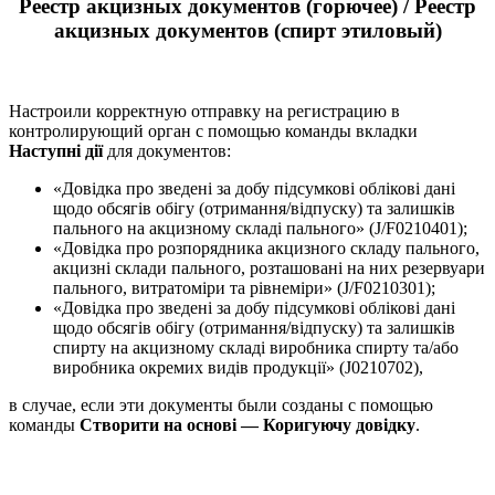
Реестр акцизных документов (горючее) / Реестр
акцизных документов (спирт этиловый)
Настроили корректную отправку на регистрацию в
контролирующий орган с помощью команды вкладки
Наступні дії
для документов:
«Довідка про зведені за добу підсумкові облікові дані
щодо обсягів обігу (отримання/відпуску) та залишків
пального на акцизному складі пального» (J/F0210401);
«Довідка про розпорядника акцизного складу пального,
акцизні склади пального, розташовані на них резервуари
пального, витратоміри та рівнеміри» (J/F0210301);
«Довідка про зведені за добу підсумкові облікові дані
щодо обсягів обігу (отримання/відпуску) та залишків
спирту на акцизному складі виробника спирту та/або
виробника окремих видів продукції» (J0210702),
в случае, если эти документы были созданы с помощью
команды
Створити на основі — Коригуючу довідку
.