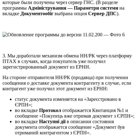
которые были получены через сервер ГНС. (В разделе
программы
Адміністрування — Параметри системи
на
вкладке
Документообіг
выбрана опция
Сервер ДПС
).
3. Мы доработали механизм обмена НН/РК через платформу
ПТАХ в случаях, когда покупатель уже получил
зарегистрированный документ из ЕРНН.
На стороне отправителя НН/РК (продавца) при получении
сообщения о доставке документа контрагенту в случае, если
контрагент уже получил этот документ из ЕРНН:
статус документа изменяется на «Зареєстровано в
ЄРПН»;
во вкладке
Протокол
отображается Квитанция №1 и
сообщение «Покупець вже отримав документ з ЄРПН»;
во вкладке
Наступні дії
в описании состояния
документа отображается сообщение «Документ був
отриманий контрагентом з ЄРПН».