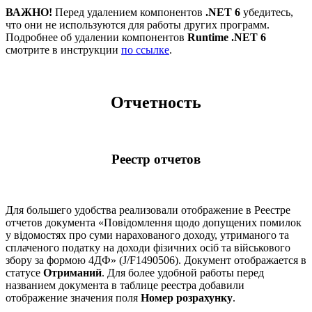
ВАЖНО!
Перед удалением компонентов
.NET 6
убедитесь,
что они не используются для работы других программ.
Подробнее об удалении компонентов
Runtime .NET 6
смотрите в инструкции
по ссылке
.
Отчетность
Реестр отчетов
Для большего удобства реализовали отображение в Реестре
отчетов документа «Повідомлення щодо допущених помилок
у відомостях про суми нарахованого доходу, утриманого та
сплаченого податку на доходи фізичних осіб та військового
збору за формою 4ДФ» (J/F1490506). Документ отображается в
статусе
Отриманий
. Для более удобной работы перед
названием документа в таблице реестра добавили
отображение значения поля
Номер розрахунку
.