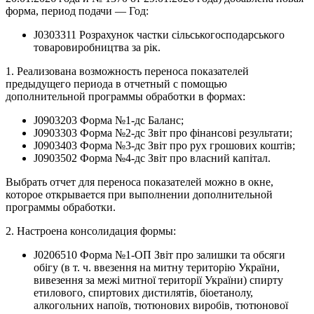
форма, период подачи — Год:
J0303311 Розрахунок частки сільськогосподарського
товаровиробництва за рік.
1. Реализована возможность переноса показателей
предыдущего периода в отчетный с помощью
дополнительной программы обработки в формах:
J0903203 Форма №1-дс Баланс;
J0903303 Форма №2-дс Звіт про фінансові результати;
J0903403 Форма №3-дс Звіт про рух грошових коштів;
J0903502 Форма №4-дс Звіт про власний капітал.
Выбрать отчет для переноса показателей можно в окне,
которое открывается при выполнении дополнительной
программы обработки.
2. Настроена консолидация формы:
J0206510 Форма №1-ОП Звіт про залишки та обсяги
обігу (в т. ч. ввезення на митну територію України,
вивезення за межі митної території України) спирту
етилового, спиртових дистилятів, біоетанолу,
алкогольних напоїв, тютюнових виробів, тютюнової