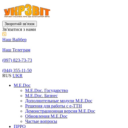
Зворотній звʼязок
Зв'язатися з нами
Наш Вайбер
Наш Телеграм
(097) 823-73-73
(044) 355-11-50
RUS
UKR
M.E.Doc
M.E.Doc. Государство
M.E.Doc. Бизнес
Дополнительные модули M.E.Doc
Решения для работы с е-ТТН
Демонстрационная версия M.E.Doc
Обновления M.E.Doc
Частые вопросы
ПРРО