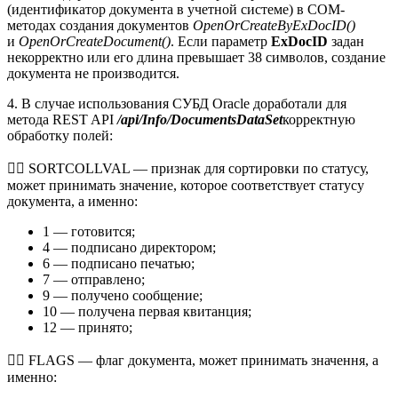
(идентификатор документа в учетной системе) в СОМ-
методах создания документов
OpenOrCreateByExDocID()
и
OpenOrCreateDocument()
. Если параметр
ExDocID
задан
некорректно или его длина превышает 38 символов, создание
документа не производится.
4. В случае использования СУБД Oracle доработали для
метода REST API
/api/Info/DocumentsDataSet
корректную
обработку полей:
 SORTCOLLVAL — признак для сортировки по статусу,
может принимать значение, которое соответствует статусу
документа, а именно:
1 — готовится;
4 — подписано директором;
6 — подписано печатью;
7 — отправлено;
9 — получено сообщение;
10 — получена первая квитанция;
12 — принято;
 FLAGS — флаг документа, может принимать значення, а
именно: