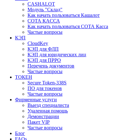
CASHALOT
Модуль "Склад"
Как начать пользоваться Кашалот
СОТА КАCСА
Как начать пользоваться СОТА Касса
Частые вопросы
КЭП
CloudKey
КЭП для ФЛП
КЭП для юридических лиц
КЭП для ПРРО
Перечень документов
Частые вопросы
ТОКЕН
Secure Token-338S
ПО для токенов
Частые вопросы
Фирменные услуги
Выезд специалиста
Удаленная помощь
Демонстрации
Пакет VIP
Частые вопросы
Блог
FAQs