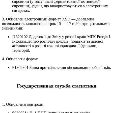
сировини (у тому числі ферментованої тютюнової
сировини), рідин, що використовуються в електронних
сигаретах.
3. Обновлен электронный формат XSD — добавлена
возможность заполнения строк 15 — 17 и 20 отрицательными
значениями:
J1820102 Додаток 1 до Звіту у розрізі країн МГК Розділ I.
Інформація про розподіл доходів, податків та ділової
активності в розрізі кожної юрисдикції (держави,
території).
4. Обновлена форма:
F1309301 Заява про звільнення від виконання обов’язків.
Государственная служба статистики
1. Обновлены контроли:
S0300214 № 1-ПНП (один раз на п’ять років).