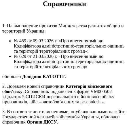
Справочники
1. На выполнение приказов Министерства развития общин и
территорий Украины:
№ 459 от 09.03.2026 г. «Про внесення змін до
Кодифікатора адміністративно-територіальних одиниць
та територій територіальних громад»;
№ 629 от 21.03.2026 г. «Про внесення змін до
Кодифікатора адміністративно-територіальних одиниць
та територій територіальних громад»
обновлен
Довідник КАТОТТГ
.
2. Добавлен новый справочник
Категорія військового
обов’язку
. Справочник подключен к форме VM000502
«Додаток 5 СПИСКИ персонального військового обліку
призовників, військовозобов’язаних та резервістів».
3. В соответствии с изменениями, опубликованными на сайте
Государственной казначейской службы Украины, обновлен
справочник
Органи ДКСУ
.