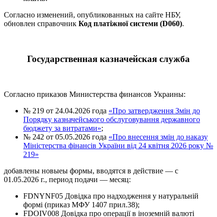
Согласно изменений, опубликованных на сайте НБУ,
обновлен справочник
Код платіжної системи (D060)
.
Государственная казначейская служба
Согласно приказов Министерства финансов Украины:
№ 219 от 24.04.2026 года
«Про затвердження Змін до
Порядку казначейського обслуговування державного
бюджету за витратами»
;
№ 242 от 05.05.2026 года
«Про внесення змін до наказу
Міністерства фінансів України від 24 квітня 2026 року №
219»
добавлены новыеы формы, вводятся в действие — с
01.05.2026 г., период подачи — месяц:
FDNYNF05 Довідка про надходження у натуральній
формі (приказ МФУ 1407 прил.38);
FDOIV008 Довідка про операції в іноземній валюті