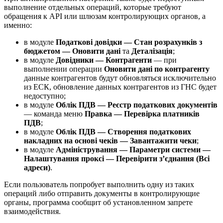
выполнение отдельных операций, которые требуют
обращения к API или шлюзам контролирующих органов, а
именно:
в модуле
Податкові довідки — Стан розрахунків з
бюджетом — Оновити дані
та
Деталізація
;
в модуле
Довідники — Контрагенти
— при
выполнении операции
Оновити дані по контрагенту
данные контрагентов будут обновляться исключительно
из ЕСК, обновление данных контрагентов из ГНС будет
недоступно;
в модуле
Облік ПДВ — Реєстр податкових документів
— команда меню
Правка — Перевірка платників
ПДВ
;
в модуле
Облік ПДВ — Створення податкових
накладних на основі чеків — Завантажити чеки
;
в модуле
Адміністрування — Параметри системи —
Налаштування проксі — Перевірити з’єднання (Всі
адреси)
.
Если пользователь попробует выполнить одну из таких
операций либо отправить документы в контролирующие
органы, программа сообщит об установленном запрете
взаимодействия.