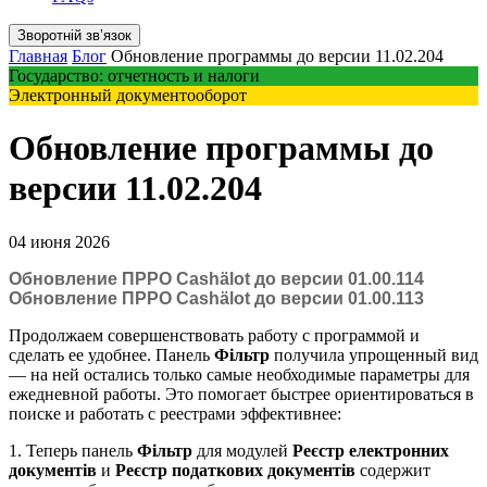
Зворотній звʼязок
Главная
Блог
Обновление программы до версии 11.02.204
Государство: отчетность и налоги
Электронный документооборот
Обновление программы до
версии 11.02.204
04 июня 2026
Обновление ПРРО Cashӓlot до версии 01.00.114
Обновление ПРРО Cashӓlot до версии 01.00.113
Продолжаем совершенствовать работу с программой и
сделать ее удобнее. Панель
Фільтр
получила упрощенный вид
— на ней остались только самые необходимые параметры для
ежедневной работы. Это помогает быстрее ориентироваться в
поиске и работать с реестрами эффективнее:
1. Теперь панель
Фільтр
для модулей
Реєстр електронних
документів
и
Реєстр податкових документів
содержит