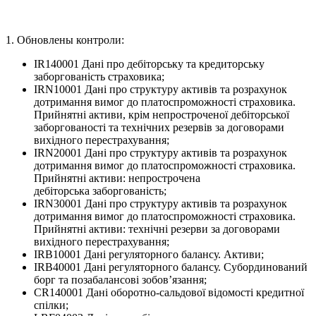
1. Обновлены контроли:
IR140001 Дані про дебіторську та кредиторську
заборгованість страховика;
IRN10001 Дані про структуру активів та розрахунок
дотримання вимог до платоспроможності страховика.
Прийнятні активи, крім непростроченої дебіторської
заборгованості та технічних резервів за договорами
вихідного перестрахування;
IRN20001 Дані про структуру активів та розрахунок
дотримання вимог до платоспроможності страховика.
Прийнятні активи: непрострочена
дебіторська заборгованість;
IRN30001 Дані про структуру активів та розрахунок
дотримання вимог до платоспроможності страховика.
Прийнятні активи: технічні резерви за договорами
вихідного перестрахування;
IRB10001 Дані регуляторного балансу. Активи;
IRB40001 Дані регуляторного балансу. Субординований
борг та позабалансові зобов’язання;
CR140001 Дані оборотно-сальдової відомості кредитної
спілки;