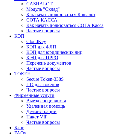
CASHALOT
Модуль "Склад"
Как начать пользоваться Кашалот
СОТА КАCСА
Как начать пользоваться СОТА Касса
Частые вопросы
КЭП
CloudKey
КЭП для ФЛП
КЭП для юридических лиц
КЭП для ПРРО
Перечень документов
Частые вопросы
ТОКЕН
Secure Token-338S
ПО для токенов
Частые вопросы
Фирменные услуги
Выезд специалиста
Удаленная помощь
Демонстрации
Пакет VIP
Частые вопросы
Блог
FAQs