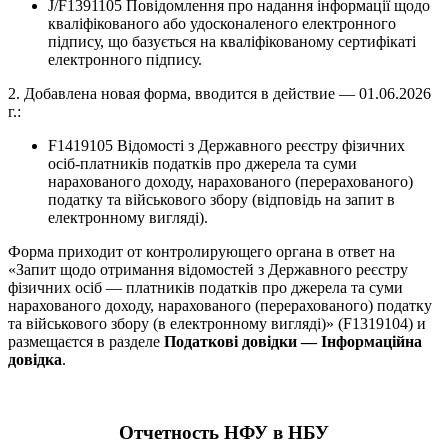
J/F1391105 Повідомлення про надання інформації щодо
кваліфікованого або удосконаленого електронного
підпису, що базується на кваліфікованому сертифікаті
електронного підпису.
2. Добавлена новая форма, вводится в действие — 01.06.2026
г.:
F1419105 Відомості з Державного реєстру фізичних
осіб-платників податків про джерела та суми
нарахованого доходу, нарахованого (перерахованого)
податку та військового збору (відповідь на запит в
електронному вигляді).
Форма приходит от контролирующего органа в ответ на
«Запит щодо отримання відомостей з Державного реєстру
фізичних осіб — платників податків про джерела та суми
нарахованого доходу, нарахованого (перерахованого) податку
та військового збору (в електронному вигляді)» (F1319104) и
размещаєтся в разделе
Податкові довідки — Інформаційна
довідка
.
Отчетность НФУ в НБУ