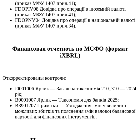
(приказ МФУ 1407 прил.41);
FDOPIV08 Довідка про операції в іноземній валюті
(приказ МФУ 1407 прил.41);
FDOPNV04 Довідка про операції в національній валюті
(приказ МФУ 1407 прил.34).
Финансовая отчетноть по МСФО (формат
iXBRL)
Откорректированы контроли:
I0001006 Ярлик — Загальна таксономія 210_310 — 2024
рік;
B0001007 Ярлик — Таксономія для банків 2025;
B3901207 Примітки — Узгодження змін у величині
можливих збитків та пояснення змін валової балансової
вартості для фінансових інструментів.