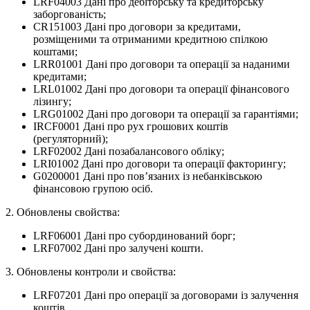
LRF04003 Дані про дебіторську та кредиторську
заборгованість;
CR151003 Дані про договори за кредитами,
розміщеними та отриманими кредитною спілкою
коштами;
LRR01001 Дані про договори та операції за наданими
кредитами;
LRL01002 Дані про договори та операції фінансового
лізингу;
LRG01002 Дані про договори та операції за гарантіями;
IRCF0001 Дані про рух грошових коштів
(регуляторний);
LRF02002 Дані позабалансового обліку;
LRI01002 Дані про договори та операції факторингу;
G0200001 Дані про пов’язаних із небанківською
фінансовою групою осіб.
2. Обновлены свойства:
LRF06001 Дані про субординований борг;
LRF07002 Дані про залучені кошти.
3. Обновлены контроли и свойства:
LRF07201 Дані про операції за договорами із залучення
коштів.