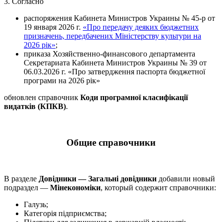
3. Согласно
распоряжения Кабинета Министров Украины № 45-р от
19 января 2026 г.
«Про передачу деяких бюджетних
призначень, передбачених Міністерству культури на
2026 рік»
;
приказа Хозяйственно-финансового департамента
Секретариата Кабинета Министров Украины № 39 от
06.03.2026 г. «Про затвердження паспорта бюджетної
програми на 2026 рік»
обновлен справочник
Коди програмної класифікації
видатків (КПКВ)
.
Общие справочники
В разделе
Довідники — Загальні довідники
добавили новый
подраздел —
Мінекономіки
, который содержит справочники:
Галузь;
Категорія підприємства;