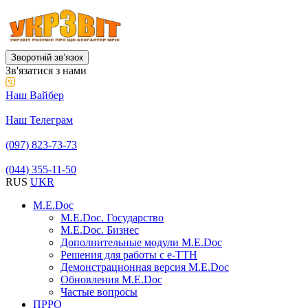
Зворотній звʼязок
Зв'язатися з нами
Наш Вайбер
Наш Телеграм
(097) 823-73-73
(044) 355-11-50
RUS
UKR
M.E.Doc
M.E.Doc. Государство
M.E.Doc. Бизнес
Дополнительные модули M.E.Doc
Решения для работы с е-ТТН
Демонстрационная версия M.E.Doc
Обновления M.E.Doc
Частые вопросы
ПРРО