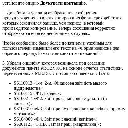
установите опцию
Друкувати квитанцію
.
2. Доработали условия отображения сообщения-
предупреждения во время копирования форм, срок действия
которых закончился раньше, чем период, в который
производится копирование. Теперь сообщения корректно
отображаются во всех необходимых случаях.
Чтобы сообщение было более понятным и удобным для
пользователей, изменили его текст на «Форма недійсна для
обраного періоду. Бажаєте виконати копіювання?».
3. Убрали оншибку, которая возникала при создании
документов пакета PROZVI01 на основе отчетов статистики,
перенесенных в M.E.Doc с помощью стыковки с BAS:
SS110013 «1-м, 2-м. Фінансова звітність малого
підприємства»;
SS100115 «Ф1. Баланс»;
SS100214 «Ф2. Звіт про фінансові результати (в
тисячах)»;
SS100310 «Ф3. Звiт про рух грошових коштiв (за прямим
методом)»;
SS104009 «Ф4. Звіт про власний капітал»;
SS301121 «1-ПВ. Звіт із праці (квартальна)»;