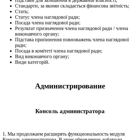
Підстави для залишення в державній власності;
Стандарти, за якими складається фінансова звітність;
Стать;
Статус члена наглядової ради;
Посада члена наглядової ради;
Результат призначення члена наглядової ради / члена
виконавчого органу;
Підстава припинення повноважень члена наглядової
ради;
Посада в комітеті члена наглядової ради;
Вид виконавчого органу;
Види категорій.
Администрирование
Консоль администратора
1. Мы продолжаем расширять функциональность модуля
Консоль администратора. В этом обновлении добавили