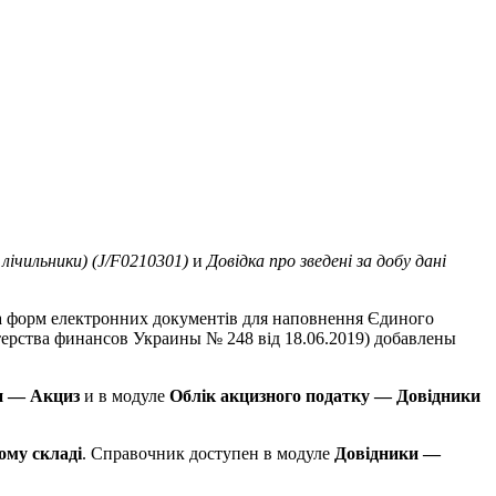
 лічильники) (J/F0210301)
и
Довідка про зведені за добу дані
а форм електронних документів для наповнення Єдиного
стерства финансов Украины № 248 від 18.06.2019) добавлены
и — Акциз
и в модуле
Облік акцизного податку — Довідники
ому складі
. Справочник доступен в модуле
Довідники —