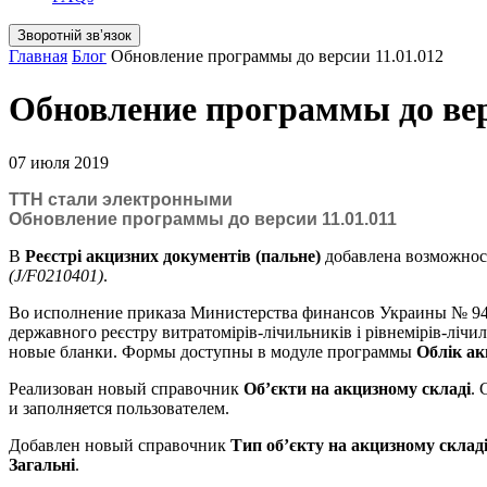
Зворотній звʼязок
Главная
Блог
Обновление программы до версии 11.01.012
Обновление программы до вер
07 июля 2019
ТТН стали электронными
Обновление программы до версии 11.01.011
В
Реєстрі акцизних документів (пальне)
добавлена возможнос
(J/F0210401)
.
Во исполнение приказа Министерства финансов Украины № 944 
державного реєстру витратомірів-лічильників і рівнемірів-ліч
новые бланки. Формы доступны в модуле программы
Облік ак
Реализован новый справочник
Об’єкти на акцизному складі
.
и заполняется пользователем.
Добавлен новый справочник
Тип об’єкту на акцизному склад
Загальні
.