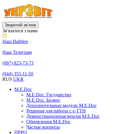
Зворотній звʼязок
Зв'язатися з нами
Наш Вайбер
Наш Телеграм
(097) 823-73-73
(044) 355-11-50
RUS
UKR
M.E.Doc
M.E.Doc. Государство
M.E.Doc. Бизнес
Дополнительные модули M.E.Doc
Решения для работы с е-ТТН
Демонстрационная версия M.E.Doc
Обновления M.E.Doc
Частые вопросы
ПРРО