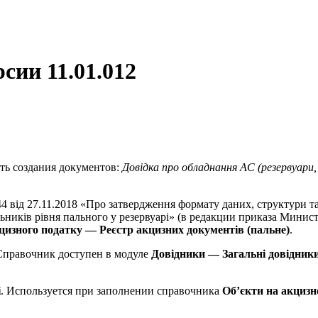
сии 11.01.012
ть создания документов:
Довідка про обладнання АС (резервуари,
від 27.11.2018 «Про затвердження формату даних, структури т
ильників рівня пального у резервуарі» (в редакции приказа Мини
цизного податку — Реєстр акцизних документів (пальне)
.
 Справочник доступен в модуле
Довідники — Загальні довідник
і
. Используется при заполнении справочника
Об’єкти на акцизн