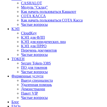
CASHALOT
Модуль "Склад"
Как начать пользоваться Кашалот
СОТА КАCСА
Как начать пользоваться СОТА Касса
Частые вопросы
КЭП
CloudKey
КЭП для ФЛП
КЭП для юридических лиц
КЭП для ПРРО
Перечень документов
Частые вопросы
ТОКЕН
Secure Token-338S
ПО для токенов
Частые вопросы
Фирменные услуги
Выезд специалиста
Удаленная помощь
Демонстрации
Пакет VIP
Частые вопросы
Блог
FAQs