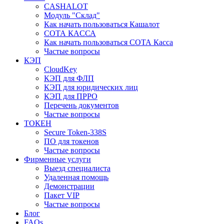
CASHALOT
Модуль "Склад"
Как начать пользоваться Кашалот
СОТА КАCСА
Как начать пользоваться СОТА Касса
Частые вопросы
КЭП
CloudKey
КЭП для ФЛП
КЭП для юридических лиц
КЭП для ПРРО
Перечень документов
Частые вопросы
ТОКЕН
Secure Token-338S
ПО для токенов
Частые вопросы
Фирменные услуги
Выезд специалиста
Удаленная помощь
Демонстрации
Пакет VIP
Частые вопросы
Блог
FAQs