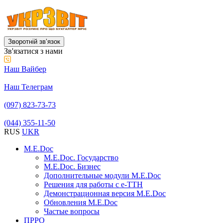
Зворотній звʼязок
Зв'язатися з нами
Наш Вайбер
Наш Телеграм
(097) 823-73-73
(044) 355-11-50
RUS
UKR
M.E.Doc
M.E.Doc. Государство
M.E.Doc. Бизнес
Дополнительные модули M.E.Doc
Решения для работы с е-ТТН
Демонстрационная версия M.E.Doc
Обновления M.E.Doc
Частые вопросы
ПРРО