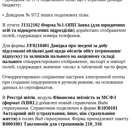
бюджету;
• Довідник № 97/2 інших податкових пільг.
В отчете
J1312102 Форма №1-ОПП Заява (для юридичних
осіб та відокремлених підрозділів)
доработано отображение
полей, содержащих номера телефонов.
Для формы
J/F0210401 Довідка про зведені за добу
підсумкові облікові дані щодо обсягів обігу (отримання/
відпуску) та залишків пального на акцизному складі
пального
откорректировано отображение, экспорт и импорт
полей, содержащих значение «ноль» в табличной части форм.
Откорректировано сохранение настроек электронной почты
при создании пердприятия в ручном режиме, на основании
данных из сертификатов.
В
Реєстрі звітів
, модуль
Фінансова звітність за МСФЗ
(формат iXBRL)
добавлен новый справочник
Види
страхування
. Справочник подключен в форме
R1050101
Актуарний звіт (страхування, інше, ніж страхування
життя)
в полях
Вид страхування
. Форма принадлежит пакету
R0001001 Таксономія для страховиків 210_310
.