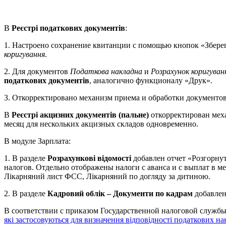
В
Реєстрі податкових документів
:
1. Настроено сохранение квитанции с помощью кнопок «Збере
коригування
.
2. Для документов
Податкова накладна
и
Розрахунок коригуван
податкових документів
, аналогично функционалу «Друк».
3. Откорректировано механизм приема и обработки документов
В
Реєстрі акцизних документів (пальне)
откорректирован мех
месяц для нескольких акцизных складов одновременно.
В модуле Зарплата:
1. В разделе
Розрахункові відомості
добавлен отчет «Розгорну
налогов. Отдельно отображены налоги с аванса и с выплат в м
Лікарняний лист ФСС, Лікарняний по догляду за дитиною.
2. В разделе
Кадровий облік – Документи по кадрам
добавлен
В соответствии с приказом Государственной налоговой служ
які застосовуються для визначення відповідності податкових на