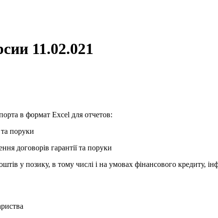
сии 11.02.021
орта в формат Excel для отчетов:
ї та поруки
ння договорів гарантії та поруки
штів у позику, в тому числі і на умовах фінансового кредиту, інф
ариства