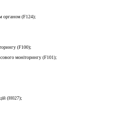
м органом (F124);
торингу (F100);
нсового моніторингу (F101);
цій (H027);