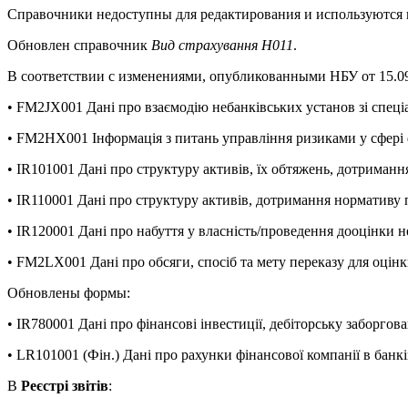
Справочники недоступны для редактирования и используются 
Обновлен справочник
Вид страхування H011
.
В соответствии с изменениями, опубликованными НБУ от 15.09.2
• FM2JX001 Дані про взаємодію небанківських установ зі спе
• FM2HX001 Інформація з питань управління ризиками у сфері
• IR101001 Дані про структуру активів, їх обтяжень, дотриманн
• IR110001 Дані про структуру активів, дотримання нормативу п
• IR120001 Дані про набуття у власність/проведення дооцінки 
• FM2LX001 Дані про обсяги, спосіб та мету переказу для оцін
Обновлены формы:
• IR780001 Дані про фінансові інвестиції, дебіторську заборгова
• LR101001 (Фін.) Дані про рахунки фінансової компанії в банк
В
Реєстрі звітів
: