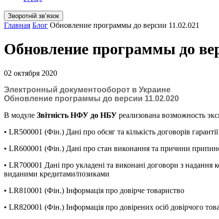
Зворотній звʼязок
Главная
Блог
Обновление программы до версии 11.02.021
Обновление программы до вер
02 октября 2020
Электронный документооборот в Украине
Обновление программы до версии 11.02.020
В модуле
Звітність НФУ до НБУ
реализована возможность эксп
• LR500001 (Фін.) Дані про обсяг та кількість договорів гаранті
• LR600001 (Фін.) Дані про стан виконання та причини припине
• LR700001 Дані про укладені та виконані договори з надання ко
виданими кредитами/позиками
• LR810001 (Фін.) Інформація про довірче товариство
• LR820001 (Фін.) Інформація про довірених осіб довірчого тов