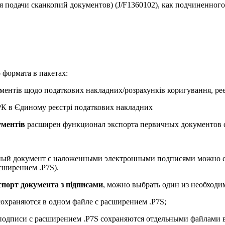
 подачи сканкопий документов) (J/F1360102), как подчиненного 
 формата в пакетах:
ументів щодо податкових накладних/розрахунків коригування, ре
РК в Єдиному реєстрі податкових накладних
ументів
расширен функционал экспорта первичных документов
ый документ с наложенными электронными подписями можно со
сширением .P7S).
порт документа з підписами
, можно выбрать один из необходи
сохраняются в одном файле с расширением .P7S;
подписи с расширением .P7S сохраняются отдельными файлами в 