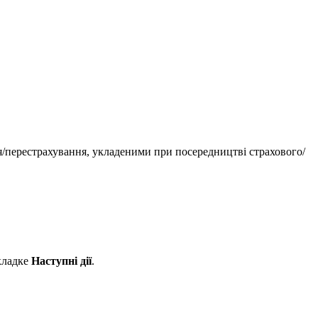
я/перестрахування, укладеними при посередництві страхового/
кладке
Наступні дії
.