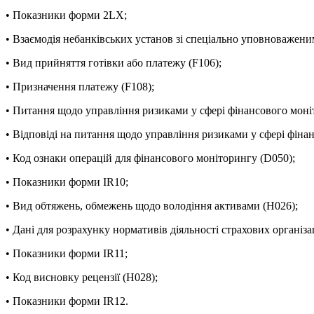
• Показники форми 2LX;
• Взаємодія небанківських установ зі спеціально уповноважени
• Вид прийняття готівки або платежу (F106);
• Призначення платежу (F108);
• Питання щодо управління ризиками у сфері фінансового моні
• Відповіді на питання щодо управління ризиками у сфері фіна
• Код ознаки операцій для фінансового моніторингу (D050);
• Показники форми IR10;
• Вид обтяжень, обмежень щодо володіння активами (H026);
• Дані для розрахунку нормативів діяльності страхових організа
• Показники форми IR11;
• Код висновку рецензії (H028);
• Показники форми IR12.