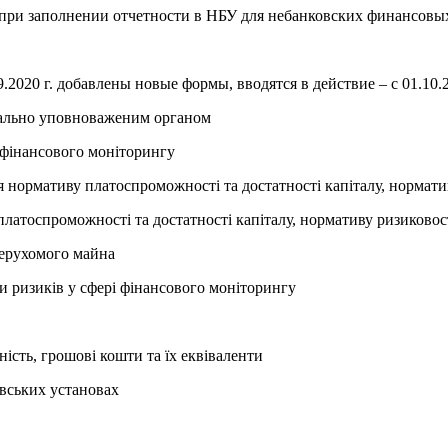
при заполнении отчетности в НБУ для небанковских финансовы
020 г. добавлены новые формы, вводятся в действие – с 01.10.2
ціально уповноваженим органом
 фінансового моніторингу
я нормативу платоспроможності та достатності капіталу, норматив
латоспроможності та достатності капіталу, нормативу ризиковост
нерухомого майна
ки ризиків у сфері фінансового моніторингу
ність, грошові кошти та їх еквіваленти
івських установах