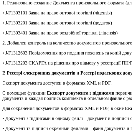
1. Реализовано создание Документа произвольного формата (для
• J/F1303101 Заява на право оптової торгівлі (ліцензія)
• J/F1303201 Заява на право оптової торгівлі (додаток)
• J/F1303401 Заява на право роздрібної торгівлі (ліцензія)
2. Добавлен контроль на количество документов произвольного
• J/F1312603 Повідомлення про подання пояснень та копій док
• J/F1313203 СКАРГА на рішення про відмову у реєстрації ПН/
В
Реєстрі електронних документів
и
Реєстрі податкових док
Экспорт документа доступен в форматах XML и PDF.
С помощью функции
Експорт документа з підписами
первичн
документа и каждая подпись комплекта в отдельном файле с ра
Для сохранения документов в форматах XML и PDF, в окне
Екс
• Документ з підписами в одному файлі – документ и подписи 
• Документ та підписи окремими файлами – файл документа и 