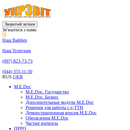
Зворотній звʼязок
Зв'язатися з нами
Наш Вайбер
Наш Телеграм
(097) 823-73-73
(044) 355-11-50
RUS
UKR
M.E.Doc
M.E.Doc. Государство
M.E.Doc. Бизнес
Дополнительные модули M.E.Doc
Решения для работы с е-ТТН
Демонстрационная версия M.E.Doc
Обновления M.E.Doc
Частые вопросы
ПРРО