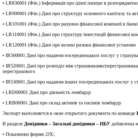
• LR830001 (Фін.) Інформація про цінні папери в розпорядженн
• LR900001 (Фін.) Дані про структуру основного капіталу та ак
• LR101001 (Фін.) Дані про рахунки фінансової компанії в банк
• LR110001 (Фін.) Дані про структуру інвестицій фінансової ко
• LR120001 (Фін.) Дані про великі ризики фінансової установи
• IR500001 Дані про надання посередницьких послуг у страхува
• IR520001 Дані про розподіл між страховиками/перестраховик
перестрахового
• IR530001 Дані про надання інших посередницьких послуг у с
• LRD00001 Дані про діяльність ломбарду
• LRB00001 Дані про склад активів та пасивів ломбарду
Экспорт выполняется в окне открытого документа по команде
В разделе
Довідники – Загальні довідники – НБУ
добавлены н
• Показники форми 2JX;