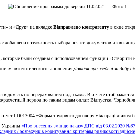
гти» и «Друк» на вкладке
Відправлено контрагенту
в окне отк
ня
добавлена возможность выбора печати документов и квитанц
, которые были созданы с использованием функций «Створити н
анизм автоматического заполнения
Довідок про зведені за добу пі
та відомість по перерахованим податкам». В отчете отображает
ежрасчетный период по таким видам оплат: Відпустка, Чорнобиль
 отчет PD013004 «Форма трудового договору між працівником і 
бы Украины
«Про внесення змін до наказу ДПС від 03.02.2020 №67
кладних / розрахунків коригування критеріям ризиковості здійсне