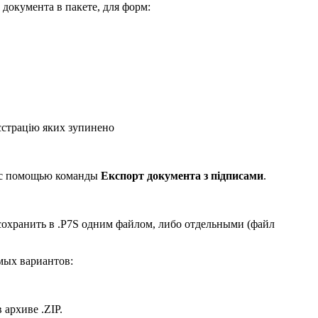
документа в пакете, для форм:
єстрацію яких зупинено
 с помощью команды
Експорт документа з підписами
.
хранить в .P7S одним файлом, либо отдельными (файл
мых вариантов:
архиве .ZIP.