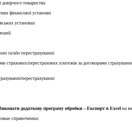
і довірчого товариства
тиви фінансової установи
івських установах
мпанії
нні та/або перестрахуванні
ами страхових/перестрахових платежів за договорами страхуванн
трахуванні/перестрахуванні
Виконати додаткову програму обробки – Експорт в Excel
на в
овые справочники: