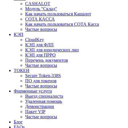
CASHALOT
Модуль "Склад"
Как начать пользоваться Кашалот
СОТА КАCСА
Как начать пользоваться СОТА Касса
Частые вопросы
КЭП
CloudKey
КЭП для ФЛП
КЭП для юридических лиц
КЭП для ПРРО
Перечень документов
Частые вопросы
ТОКЕН
Secure Token-338S
ПО для токенов
Частые вопросы
Фирменные услуги
Выезд специалиста
Удаленная помощь
Демонстрации
Пакет VIP
Частые вопросы
Блог
FAQs