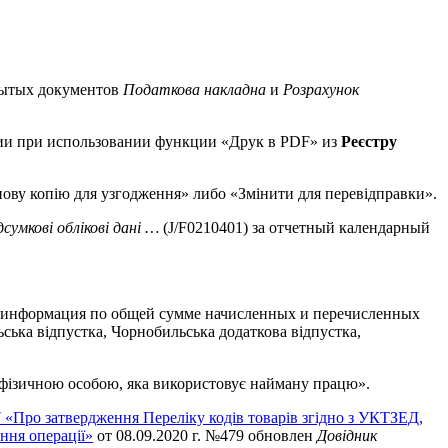
рытых документов
Податкова накладна
и
Розрахунок
ии при использовании функции «Друк в PDF» из
Реєстру
ову копію для узгодження» либо «Змінити для перевідправки».
дсумкові облікові дані …
(J/F0210401) за отчетный календарный
ся информация по общей сумме начисленных и перечисленных
ська відпустка, Чорнобильська додаткова відпустка,
фізичною особою, яка використовує найману працю».
 «Про затвердження Переліку кодів товарів згідно з УКТЗЕД,
ння операції»
от 08.09.2020 г. №479 обновлен
Довідник