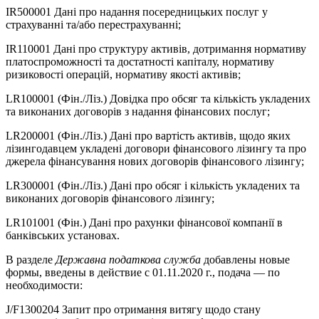
IR500001 Дані про надання посередницьких послуг у
страхуванні та/або перестрахуванні;
IR110001 Дані про структуру активів, дотримання нормативу
платоспроможності та достатності капіталу, нормативу
ризиковості операцій, нормативу якості активів;
LR100001 (Фін./Ліз.) Довідка про обсяг та кількість укладених
та виконаних договорів з надання фінансових послуг;
LR200001 (Фін./Ліз.) Дані про вартість активів, щодо яких
лізингодавцем укладені договори фінансового лізингу та про
джерела фінансування нових договорів фінансового лізингу;
LR300001 (Фін./Ліз.) Дані про обсяг і кількість укладених та
виконаних договорів фінансового лізингу;
LR101001 (Фін.) Дані про рахунки фінансової компанії в
банківських установах.
В разделе
Державна податкова служба
добавлены новые
формы, введены в действие с 01.11.2020 г., подача — по
необходимости:
J/F1300204 Запит про отримання витягу щодо стану