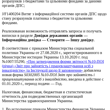
розрахунків з бюджетами та цільовими фондами за даними
органів ДПС;
J/F1400204 Витяг з інформаційної системи органів ДПС щодо
стану розрахунків платника з бюджетом та цільовими
фондами.
Реализованан возможность отправлять запросы и получать
виписки в разделе
Довідки державних органів —
Інформаційна довідка — Створити — Іншу довідку
.
В соответствии с приказом Министерства социальной
политики Украины от 27.08.2020 г., зарегистрированного в
Министерстве юстиции Украины 13.10.2020 г. под
№1007/35290,
«Про затвердження форми звітності №10-ПОІ
(річна) «Звіт про зайнятість і працевлаштування осіб з
інвалідністю» та Інструкції щодо її заповнення»
добавлена
новая форма
S0302005 №10-ПОІ Звіт про зайнятість і
працевлаштування осіб з інвалідністю
, введена в действие с
01.01.2020 г., период подачи — Год.
Налоговая, финансовая, бюджетная и статистическая
отчетность для подведомственных организаций
Министерства здравоохранения Украины.
1. Во исполнение приказа Министерства финансов Украины