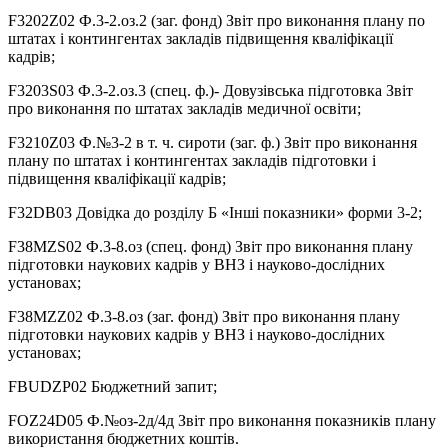
F3202Z02 Ф.3-2.оз.2 (заг. фонд) Звіт про виконання плану по
штатах і контингентах закладів підвищення кваліфікації
кадрів;
F3203S03 Ф.3-2.оз.3 (спец. ф.)- Довузівська підготовка Звіт
про виконання по штатах закладів медичної освіти;
F3210Z03 Ф.№3-2 в т. ч. сироти (заг. ф.) Звіт про виконання
плану по штатах і контингентах закладів підготовки і
підвищення кваліфікації кадрів;
F32DB03 Довідка до розділу Б «Інші показники» форми 3-2;
F38MZS02 Ф.3-8.оз (спец. фонд) Звіт про виконання плану
підготовки наукових кадрів у ВНЗ і науково-дослідних
установах;
F38MZZ02 Ф.3-8.оз (заг. фонд) Звіт про виконання плану
підготовки наукових кадрів у ВНЗ і науково-дослідних
установах;
FBUDZP02 Бюджетний запит;
FOZ24D05 Ф.№оз-2д/4д Звіт про виконання показників плану
використання бюджетних коштів.