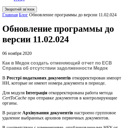
Зворотній звʼязок
Главная
Блог
Обновление программы до версии 11.02.024
Обновление программы до
версии 11.02.024
06 ноября 2020
Как в Медок создать отменяющий отчет по ЕСВ
Справка об отсутствии задолженности Медок
В
Реєстрі податкових документів
откорректирован импорт
НН, которые не имеют номера документа в периоде.
Для модуля
Інтеграція
откорректирована работа метода
CertToCache
при отправке документов в контролирующие
органы.
В разделе
Архівування документів
настроено групповое
удаление выбранных архивов первичных документов.
В соответствии с изменениями, опубликованными НБУ от