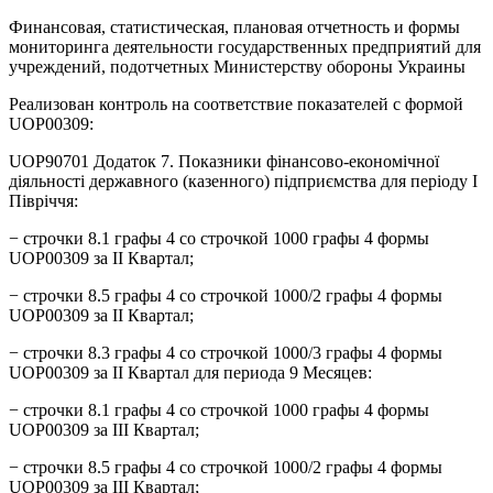
Финансовая, статистическая, плановая отчетность и формы
мониторинга деятельности государственных предприятий для
учреждений, подотчетных Министерству обороны Украины
Реализован контроль на соответствие показателей с формой
UOP00309:
UOP90701 Додаток 7. Показники фінансово-економічної
діяльності державного (казенного) підприємства для періоду І
Півріччя:
− строчки 8.1 графы 4 со строчкой 1000 графы 4 формы
UOP00309 за ІІ Квартал;
− строчки 8.5 графы 4 со строчкой 1000/2 графы 4 формы
UOP00309 за ІІ Квартал;
− строчки 8.3 графы 4 со строчкой 1000/3 графы 4 формы
UOP00309 за ІІ Квартал для периода 9 Месяцев:
− строчки 8.1 графы 4 со строчкой 1000 графы 4 формы
UOP00309 за ІІІ Квартал;
− строчки 8.5 графы 4 со строчкой 1000/2 графы 4 формы
UOP00309 за ІІІ Квартал;