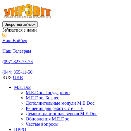
Зворотній звʼязок
Зв'язатися з нами
Наш Вайбер
Наш Телеграм
(097) 823-73-73
(044) 355-11-50
RUS
UKR
M.E.Doc
M.E.Doc. Государство
M.E.Doc. Бизнес
Дополнительные модули M.E.Doc
Решения для работы с е-ТТН
Демонстрационная версия M.E.Doc
Обновления M.E.Doc
Частые вопросы
ПРРО