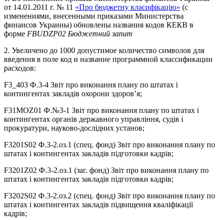
от 14.01.2011 г. № 11
«Про бюджетну класифікацію»
(с
изменениями, внесенными приказами Министерства
финансов Украины) обновлены названия кодов КЕКВ в
форме
FBUDZP02 Бюджетний запит
2. Увеличено до 1000 допустимое количество символов для
введения в поле код и название программной классификации
расходов:
F3_403 Ф.3-4 Звіт про виконання плану по штатах і
контингентах закладів охорони здоров’я;
F31MOZ01 Ф.№3-1 Звіт про виконання плану по штатах і
контингентах органів державного управління, судів і
прокуратури, науково-дослідних установ;
F3201S02 Ф.3-2.оз.1 (спец. фонд) Звіт про виконання плану по
штатах і контингентах закладів підготовки кадрів;
F3201Z02 Ф.3-2.оз.1 (заг. фонд) Звіт про виконання плану по
штатах і контингентах закладів підготовки кадрів;
F3202S02 Ф.3-2.оз.2 (спец. фонд) Звіт про виконання плану по
штатах і контингентах закладів підвищення кваліфікації
кадрів;