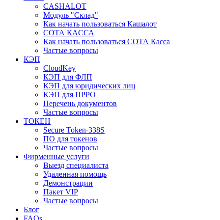
CASHALOT
Модуль "Склад"
Как начать пользоваться Кашалот
СОТА КАCСА
Как начать пользоваться СОТА Касса
Частые вопросы
КЭП
CloudKey
КЭП для ФЛП
КЭП для юридических лиц
КЭП для ПРРО
Перечень документов
Частые вопросы
ТОКЕН
Secure Token-338S
ПО для токенов
Частые вопросы
Фирменные услуги
Выезд специалиста
Удаленная помощь
Демонстрации
Пакет VIP
Частые вопросы
Блог
FAQs