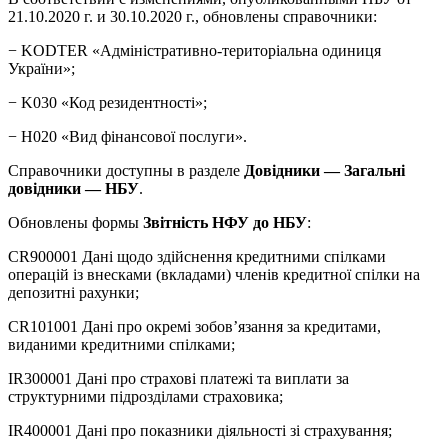
21.10.2020 г. и 30.10.2020 г., обновлены справочники:
− KODTER «Адміністративно-територіальна одиниця
України»;
− K030 «Код резидентності»;
− H020 «Вид фінансової послуги».
Справочники доступны в разделе
Довідники — Загальні
довідники — НБУ
.
Обновлены формы
Звітність НФУ до НБУ
:
CR900001 Дані щодо здійснення кредитними спілками
операцій із внесками (вкладами) членів кредитної спілки на
депозитні рахунки;
CR101001 Дані про окремі зобов’язання за кредитами,
виданими кредитними спілками;
IR300001 Дані про страхові платежі та виплати за
структурними підрозділами страховика;
IR400001 Дані про показники діяльності зі страхування;