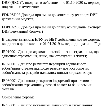
DBF (ДКСУ), вводятся в действие — с 01.10.2020 г., период
подачи — ежемесячно:
FDK0SH03 Довідка про зміни до кошторису (експорт DBF
державний бюджет)
FDPLAZ03 Довідка про зміни до плану асигнувань (експорт
DBF державний бюджет)
В разделе
Звітність НФУ до НБУ
добавлены новые формы,
вводятся в действие — с 01.01.2019 г., период подачи —
Год
:
IR910001 Дані про адекватність зобов’язань страховика, що
здійснює страхування, інше, ніж страхування життя;
IR920001 Дані про результат перевірки адекватності
зобов’язань страховика щодо резерву довгострокових
зобов’язань та резервів належних виплат страхових сум;
IR930001 Дані щодо розкриття інформації про активи та
зобов’язання страховика у розрізі валют та банківських
металів.
Обновлены формы:
IR400001 Дані про показники діяльності зі страхування;