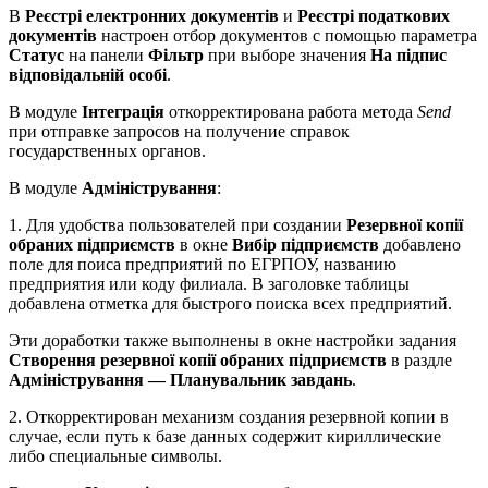
В
Реєстрі електронних документів
и
Реєстрі податкових
документів
настроен отбор документов с помощью параметра
Статус
на панели
Фільтр
при выборе значения
На підпис
відповідальній особі
.
В модуле
Інтеграція
откорректирована работа метода
Send
при отправке запросов на получение справок
государственных органов.
В модуле
Адміністрування
:
1. Для удобства пользователей при создании
Резервної копії
обраних підприємств
в окне
Вибір підприємств
добавлено
поле для поиса предприятий по ЕГРПОУ, названию
предприятия или коду филиала. В заголовке таблицы
добавлена отметка для быстрого поиска всех предприятий.
Эти доработки также выполнены в окне настройки задания
Створення резервної копії обраних підприємств
в раздле
Адміністрування — Планувальник завдань
.
2. Откорректирован механизм создания резервной копии в
случае, если путь к базе данных содержит кириллические
либо специальные символы.