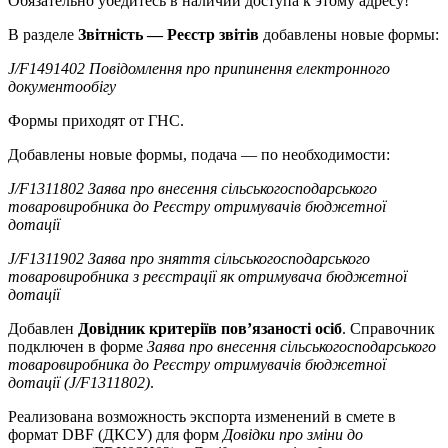
Обязательно убедитесь в наличии доступа к этому адресу!
В разделе
Звітність — Реєстр звітів
добавлены новые формы:
J/F1491402 Повідомлення про припинення електронного
документообігу
Формы приходят от ГНС.
Добавлены новые формы, подача — по необходимости:
J/F1311802 Заява про внесення сільськогосподарського
товаровиробника до Реєстру отримувачів бюджетної
дотації
J/F1311902 Заява про зняття сільськогосподарського
товаровиробника з реєстрації як отримувача бюджетної
дотації
Добавлен
Довідник критеріїв пов’язаності осіб
. Справочник
подключен в форме
Заява про внесення сільськогосподарського
товаровиробника до Реєстру отримувачів бюджетної
дотації (J/F1311802)
.
Реализована возможность экспорта изменений в смете в
формат DBF (ДКСУ) для форм
Довідки про зміни до