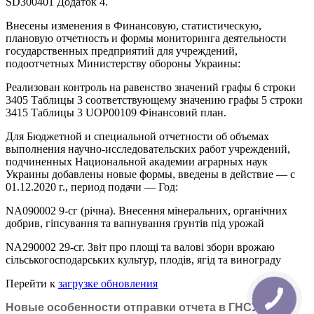
SD300401 Додаток 4.
Внесены изменения в Финансовую, статистическую,
плановую отчетность и формы мониторинга деятельности
государственных предприятий для учреждений,
подоотчетных Министерству обороны Украины:
Реализован контроль на равенство значений графы 6 строки
3405 Таблицы 3 соответствующему значению графы 5 строки
3415 Таблицы 3 UOP00109 Фінансовий план.
Для Бюджетной и специальной отчетности об объемах
выполнения научно-исследовательских работ учреждений,
подчиненных Национальной академии аграрных наук
Украины добавлены новые формы, введены в действие — с
01.12.2020 г., период подачи — Год:
NA090002 9-сг (річна). Внесення мінеральних, органічних
добрив, гіпсування та вапнування ґрунтів під урожай
NA290002 29-сг. Звіт про площі та валові збори врожаю
сільськогосподарських культур, плодів, ягід та винограду
Перейти к
загрузке обновления
Новые особенности отправки отчета в ГНСУ по