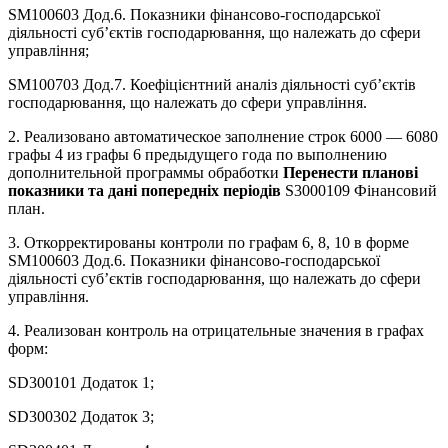
SM100603 Дод.6. Показники фінансово-господарської
діяльності суб’єктів господарювання, що належать до сфери
управління;
SM100703 Дод.7. Коефіцієнтний аналіз діяльності суб’єктів
господарювання, що належать до сфери управління.
2. Реализовано автоматическое заполнение строк 6000 — 6080
графы 4 из графы 6 предыдущего года по выполнению
дополнительной программы обработки
Перенести планові
показники та дані попередніх періодів
S3000109 Фінансовий
план.
3. Откорректированы контроли по графам 6, 8, 10 в форме
SM100603 Дод.6. Показники фінансово-господарської
діяльності суб’єктів господарювання, що належать до сфери
управління.
4. Реализован контроль на отрицательные значения в графах
форм:
SD300101 Додаток 1;
SD300302 Додаток 3;