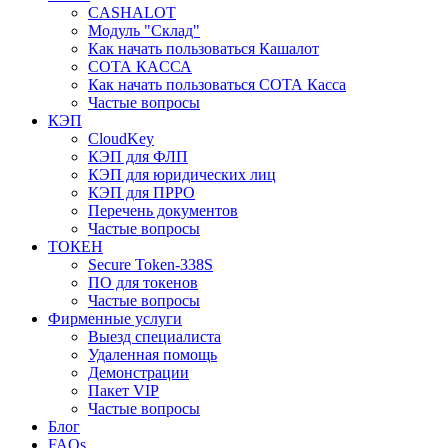
CASHALOT
Модуль "Склад"
Как начать пользоваться Кашалот
СОТА КАCСА
Как начать пользоваться СОТА Касса
Частые вопросы
КЭП
CloudKey
КЭП для ФЛП
КЭП для юридических лиц
КЭП для ПРРО
Перечень документов
Частые вопросы
ТОКЕН
Secure Token-338S
ПО для токенов
Частые вопросы
Фирменные услуги
Выезд специалиста
Удаленная помощь
Демонстрации
Пакет VIP
Частые вопросы
Блог
FAQs