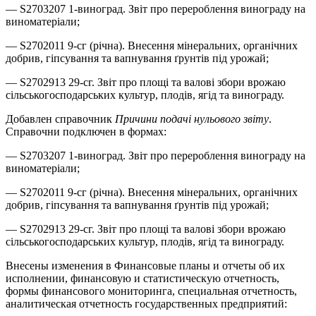
— S2703207 1-виноград. Звіт про перероблення винограду на
виноматеріали;
— S2702011 9-сг (річна). Внесення мінеральних, органічних
добрив, гіпсування та вапнування ґрунтів під урожай;
— S2702913 29-сг. Звіт про площі та валові збори врожаю
сільськогосподарських культур, плодів, ягід та винограду.
Добавлен справочник
Причини подачі нульового звіту
.
Справочни подключен в формах:
— S2703207 1-виноград. Звіт про перероблення винограду на
виноматеріали;
— S2702011 9-сг (річна). Внесення мінеральних, органічних
добрив, гіпсування та вапнування ґрунтів під урожай;
— S2702913 29-сг. Звіт про площі та валові збори врожаю
сільськогосподарських культур, плодів, ягід та винограду.
Внесены изменения в Финансовые планы и отчеты об их
исполнении, финансовую и статистическую отчетность,
формы финансового мониторинга, специальная отчетность,
аналитическая отчетность государственных предприятий: