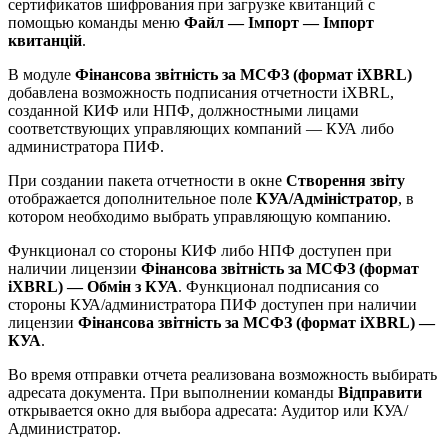
сертификатов шифрования при загрузке квитанций с
помощью команды меню
Файл — Імпорт — Імпорт
квитанцій
.
В модуле
Фінансова звітність за МСФЗ (формат iXBRL)
добавлена возможность подписания отчетности iXBRL,
созданной КИФ или НПФ, должностными лицами
соответствующих управляющих компаний — КУА либо
администратора ПИФ.
При создании пакета отчетности в окне
Створення звіту
отображается дополнительное поле
КУА/Адміністратор
, в
котором необходимо выбрать управляющую компанию.
Функционал со стороны КИФ либо НПФ доступен при
наличии лицензии
Фінансова звітність за МСФЗ (формат
iXBRL) — Обмін з КУА
. Функционал подписания со
стороны КУА/администратора ПИФ доступен при наличии
лицензии
Фінансова звітність за МСФЗ (формат iXBRL) —
КУА
.
Во время отправки отчета реализована возможность выбирать
адресата документа. При выполнении команды
Відправити
открывается окно для выбора адресата: Аудитор или КУА/
Администратор.