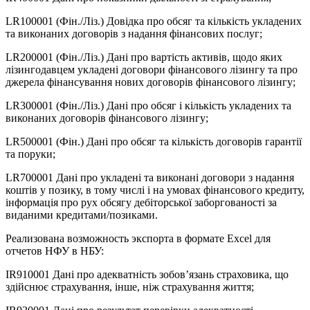
LR100001 (Фін./Ліз.) Довідка про обсяг та кількість укладених
та виконаних договорів з надання фінансових послуг;
LR200001 (Фін./Ліз.) Дані про вартість активів, щодо яких
лізингодавцем укладені договори фінансового лізингу та про
джерела фінансування нових договорів фінансового лізингу;
LR300001 (Фін./Ліз.) Дані про обсяг і кількість укладених та
виконаних договорів фінансового лізингу;
LR500001 (Фін.) Дані про обсяг та кількість договорів гарантії
та поруки;
LR700001 Дані про укладені та виконані договори з надання
коштів у позику, в тому числі і на умовах фінансового кредиту,
інформація про рух обсягу дебіторської заборгованості за
виданими кредитами/позиками.
Реализована возможность экспорта в формате Excel для
отчетов НФУ в НБУ:
IR910001 Дані про адекватність зобов’язань страховика, що
здійснює страхування, інше, ніж страхування життя;