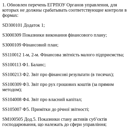
1. Обновлен перечень ЕГРПОУ Органов управления, для
которых не должны срабатывать соответствующие контроли в
формах:
SD300101 Додаток 1;
S3000309 Показники виконання фінансового плану;
S3000109 Фінансовий план;
SS110012 1-м, 2-м. Фінансова звітність малого підприємства;
SS100113 Ф1. Баланс;
SS100213 Ф2. Звіт про фінансові результати (в тисячах);
SS100309 Ф3. Звiт про рух грошових коштів (за прямим
методом);
SS104008 Ф4. Звіт про власний капітал;
SS105007 Ф5. Примітки до річної звітності;
SM100505 Дод.5. Показники стану активів суб’єктів
господарювання, що належать до сфери управління;