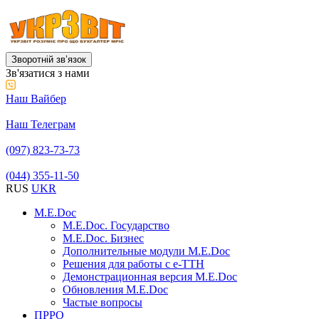
Зворотній звʼязок
Зв'язатися з нами
Наш Вайбер
Наш Телеграм
(097) 823-73-73
(044) 355-11-50
RUS
UKR
M.E.Doc
M.E.Doc. Государство
M.E.Doc. Бизнес
Дополнительные модули M.E.Doc
Решения для работы с е-ТТН
Демонстрационная версия M.E.Doc
Обновления M.E.Doc
Частые вопросы
ПРРО