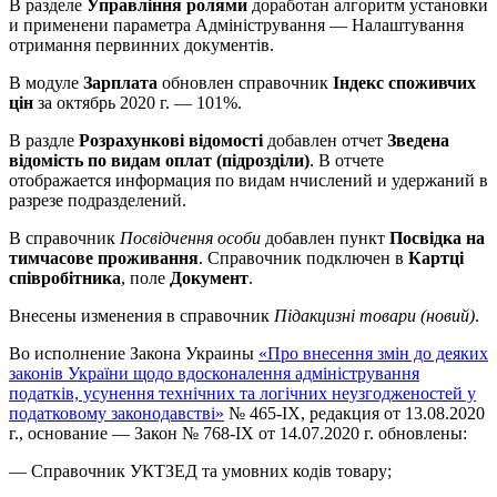
В разделе
Управління ролями
доработан алгоритм установки
и применени параметра Адміністрування — Налаштування
отримання первинних документів.
В модуле
Зарплата
обновлен справочник
Індекс споживчих
цін
за октябрь 2020 г. — 101%.
В раздле
Розрахункові відомості
добавлен отчет
Зведена
відомість по видам оплат (підрозділи)
. В отчете
отображается информация по видам нчислений и удержаний в
разрезе подразделений.
В справочник
Посвідчення особи
добавлен пункт
Посвідка на
тимчасове проживання
. Справочник подключен в
Картці
співробітника
, поле
Документ
.
Внесены изменения в справочник
Підакцизні товари (новий)
.
Во исполнение Закона Украины
«Про внесення змін до деяких
законів України щодо вдосконалення адміністрування
податків, усунення технічних та логічних неузгодженостей у
податковому законодавстві»
№ 465-IX, редакция от 13.08.2020
г., основание — Закон № 768-IX от 14.07.2020 г. обновлены:
— Справочник УКТЗЕД та умовних кодів товару;