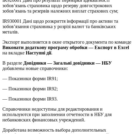
IR920001 Дані про результат перевірки адекватності
зобов’язань страховика щодо резерву довгострокових
зобов’язань та резервів належних виплат страхових сум;
IR930001 Дані щодо розкриття інформації про активи та
зобов’язання страховика у розрізі валют та банківських
металів.
Экспорт выполняется в окне открытого документа по команде
Виконати додаткову програму обробки — Експорт в Excel
на вкладке
Наступні дії
.
В разделе
Довідники — Загальні довідники — НБУ
добавлены новые справочники:
— Показники форми IR91;
— Показники форми IR92;
— Показники форми IR93.
Справочники недоступны для редактирования и
используются при заполнении отчетности в НБУ для
небанковских финансовых учреждений.
Доработана возможность выбора дополнительных