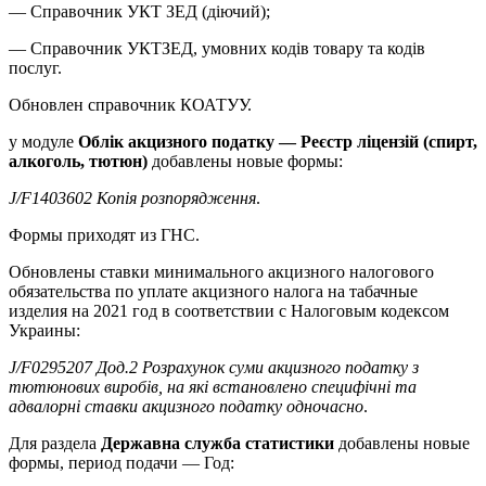
— Справочник УКТ ЗЕД (діючий);
— Справочник УКТЗЕД, умовних кодів товару та кодів
послуг.
Обновлен справочник КОАТУУ.
у модуле
Облік акцизного податку — Реєстр ліцензій (спирт,
алкоголь, тютюн)
добавлены новые формы:
J/F1403602 Копія розпорядження
.
Формы приходят из ГНС.
Обновлены ставки минимального акцизного налогового
обязательства по уплате акцизного налога на табачные
изделия на 2021 год в соответствии с Налоговым кодексом
Украины:
J/F0295207 Дод.2 Розрахунок суми акцизного податку з
тютюнових виробів, на які встановлено специфічні та
адвалорні ставки акцизного податку одночасно
.
Для раздела
Державна служба статистики
добавлены новые
формы, период подачи — Год: