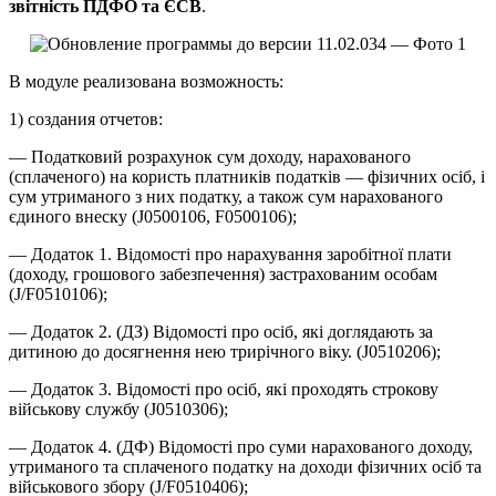
звітність ПДФО та ЄСВ
.
В модуле реализована возможность:
1) создания отчетов:
— Податковий розрахунок сум доходу, нарахованого
(сплаченого) на користь платників податків — фізичних осіб, і
сум утриманого з них податку, а також сум нарахованого
єдиного внеску (J0500106, F0500106);
— Додаток 1. Відомості про нарахування заробітної плати
(доходу, грошового забезпечення) застрахованим особам
(J/F0510106);
— Додаток 2. (ДЗ) Відомості про осіб, які доглядають за
дитиною до досягнення нею трирічного віку. (J0510206);
— Додаток 3. Відомості про осіб, які проходять строкову
військову службу (J0510306);
— Додаток 4. (ДФ) Відомості про суми нарахованого доходу,
утриманого та сплаченого податку на доходи фізичних осіб та
військового збору (J/F0510406);