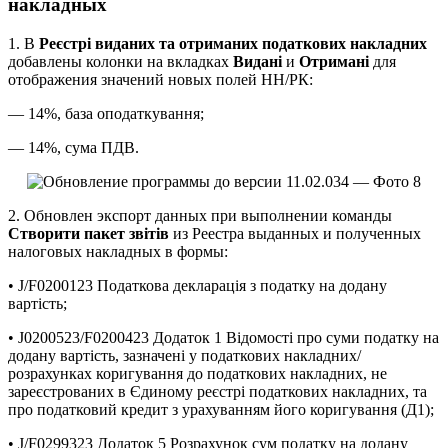
накладных
1. В
Реєстрі виданих та отриманих податкових накладних
добавлены колонки на вкладках
Видані
и
Отримані
для
отображения значений новых полей НН/РК:
— 14%, база оподаткування;
— 14%, сума ПДВ.
2. Обновлен экспорт данных при выполнении команды
Створити пакет звітів
из Реестра выданных и полученных
налоговых накладных в формы:
• J/F0200123 Податкова декларація з податку на додану
вартість;
• J0200523/F0200423 Додаток 1 Відомості про суми податку на
додану вартість, зазначені у податкових накладних/
розрахунках коригування до податкових накладних, не
зареєстрованих в Єдиному реєстрі податкових накладних, та
про податковий кредит з урахуванням його коригування (Д1);
• J/F0299323 Додаток 5 Розрахунок сум податку на додану