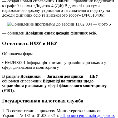
— создан новый справочник
Пільги
. Справочник подключен
к графе 9 формы «Додаток 4 (ДФ) Відомості про суми
нарахованого доходу, утриманого та сплаченого податку на
доходи фізичних осіб та військового збору» (J/F0510406);
— обновлен
Довідник ознак доходів фізичних осіб
.
Отчетность НФУ в НБУ
Обновлена форма:
• FM2HX001 Інформація з питань управління ризиками у
сфері фінансового моніторингу.
В разделе
Довідники — Загальні довідники — НБУ
обновлен справочник
Відповіді на питання щодо
управління ризиками у сфері фінансового моніторингу
(F101)
.
Государственная налоговая служба
1. В соответствии с приказом Министерства финансов
Украины № 131 от 01.03.2021 г.
«Про внесення змін до деяких