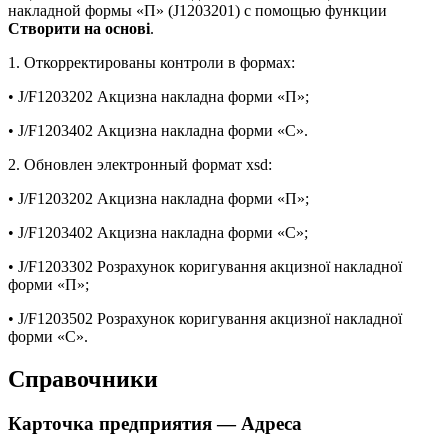
накладной формы «П» (J1203201) с помощью функции
Створити на основі
.
1. Откорректированы контроли в формах:
• J/F1203202 Акцизна накладна форми «П»;
• J/F1203402 Акцизна накладна форми «C».
2. Обновлен электронный формат xsd:
• J/F1203202 Акцизна накладна форми «П»;
• J/F1203402 Акцизна накладна форми «C»;
• J/F1203302 Розрахунок коригування акцизної накладної
форми «П»;
• J/F1203502 Розрахунок коригування акцизної накладної
форми «C».
Справочники
Карточка предприятия — Адреса