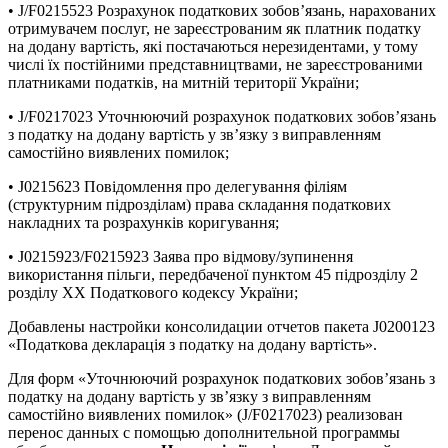
• J/F0215523 Розрахунок податкових зобов’язань, нарахованих
отримувачем послуг, не зареєстрованим як платник податку
на додану вартість, які постачаються нерезидентами, у тому
числі їх постійними представництвами, не зареєстрованими
платниками податків, на митній території України;
• J/F0217023 Уточнюючий розрахунок податкових зобов’язань
з податку на додану вартість у зв’язку з виправленням
самостійно виявлених помилок;
• J0215623 Повідомлення про делегування філіям
(структурним підрозділам) права складання податкових
накладних та розрахунків коригування;
• J0215923/F0215923 Заява про відмову/зупинення
використання пільги, передбаченої пунктом 45 підрозділу 2
розділу XX Податкового кодексу України;
Добавлены настройки консолидации отчетов пакета J0200123
«Податкова декларація з податку на додану вартість».
Для форм «Уточнюючий розрахунок податкових зобов’язань з
податку на додану вартість у зв’язку з виправленням
самостійно виявлених помилок» (J/F0217023) реализован
перенос данных с помощью дополнительной программы