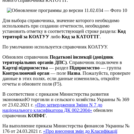
нового справочника КАТОТТГ.
Для выбора справочника, значение которого необходимо
использовать при создании отчетности, необходимо
установить отметку в соответствующей строке раздела:
Код
території за КОАТУУ
либо
Код за КАТОТТГ
.
По умолчанию используется справочник КОАТУУ.
Обновлен справочник
Податкові інспекції (довідник
територіальних органів ДПС)
. Справочник подключен в
Картці підприємства
— раздел
Підприємство
— группа
Контролюючий орган
— поле
Назва
. Пожалуйста, проверьте
данные в этих полях. если данные изменились, откройте
отчеты и обновите поля (F5).
В соответствии с приказом Министерства развития
экономикиЮ торговли и сельского хозяйства Украины № 369
от 23.02.2021 г.
«Про затвердження Зміни N 7 до
національного класифікатора ДК 002:2004»
обновлен
справочник
КОПФГ
.
На выполнение приказа Министерства финансов Украины №
176 от 24.03.2021 г.
«Про внесення змін до Класифікації