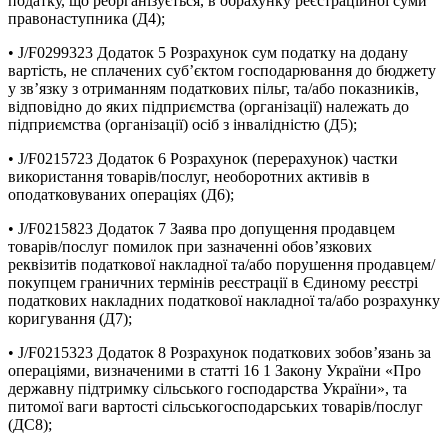
податку, що реорганізується, в обрахунку реєстраційної суми
правонаступника (Д4);
• J/F0299323 Додаток 5 Розрахунок сум податку на додану
вартість, не сплачених суб’єктом господарювання до бюджету
у зв’язку з отриманням податкових пільг, та/або показників,
відповідно до яких підприємства (організації) належать до
підприємства (організації) осіб з інвалідністю (Д5);
• J/F0215723 Додаток 6 Розрахунок (перерахунок) частки
використання товарів/послуг, необоротних активів в
оподатковуваних операціях (Д6);
• J/F0215823 Додаток 7 Заява про допущення продавцем
товарів/послуг помилок при зазначенні обов’язкових
реквізитів податкової накладної та/або порушення продавцем/
покупцем граничних термінів реєстрації в Єдиному реєстрі
податкових накладних податкової накладної та/або розрахунку
коригування (Д7);
• J/F0215323 Додаток 8 Розрахунок податкових зобов’язань за
операціями, визначеними в статті 16 1 Закону України «Про
державну підтримку сільського господарства України», та
питомої ваги вартості сільськогосподарських товарів/послуг
(ДС8);