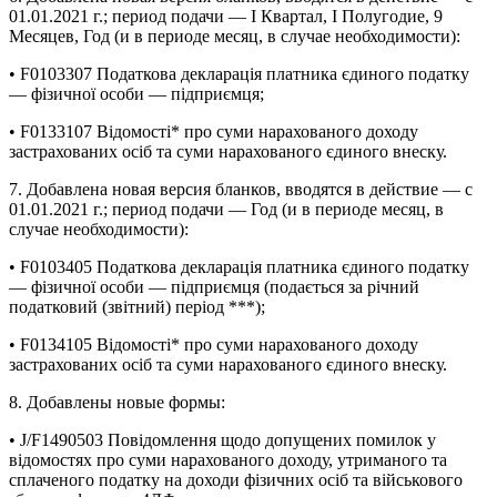
01.01.2021 г.; период подачи — І Квартал, І Полугодие, 9
Месяцев, Год (и в периоде месяц, в случае необходимости):
• F0103307 Податкова декларація платника єдиного податку
— фізичної особи — підприємця;
• F0133107 Відомості* про суми нарахованого доходу
застрахованих осіб та суми нарахованого єдиного внеску.
7. Добавлена новая версия бланков, вводятся в действие — с
01.01.2021 г.; период подачи — Год (и в периоде месяц, в
случае необходимости):
• F0103405 Податкова декларація платника єдиного податку
— фізичної особи — підприємця (подається за річний
податковий (звітний) період ***);
• F0134105 Відомості* про суми нарахованого доходу
застрахованих осіб та суми нарахованого єдиного внеску.
8. Добавлены новые формы:
• J/F1490503 Повідомлення щодо допущених помилок у
відомостях про суми нарахованого доходу, утриманого та
сплаченого податку на доходи фізичних осіб та військового