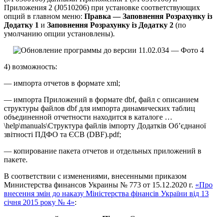
Приложения 2 (J0510206) при установке соответствующих
опций в главном меню:
Правка — Заповнення Розрахунку із
Додатку 1
и
Заповнення Розрахунку із Додатку 2
(по
умолчанию опции установлены).
4) возможность:
— импорта отчетов в формате xml;
— импорта Приложений в формате dbf, файл с описанием
структуры файлов dbf для импорта динамических таблиц
объединенной отчетности находится в каталоге …
\help\manuals\Структура файлів імпорту Додатків Об’єднаної
звітності ПДФО та ЄСВ (DBF).pdf;
— копирование пакета отчетов и отдельных приложений в
пакете.
В соответствии с изменениями, внесенными приказом
Министерства финансов Украины № 773 от 15.12.2020 г.
«Про
внесення змін до наказу Міністерства фінансів України від 13
січня 2015 року № 4»
: