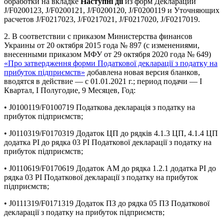
обработки на вкладке
Наступні дії
из форм Деклараций
J/F0200123, J/F0200121, J/F0200120, J/F0200119 и Уточняющих
расчетов J/F0217023, J/F0217021, J/F0217020, J/F0217019.
2. В соответствии с приказом Министерства финансов
Украины от 20 октября 2015 года № 897 (с изменениями,
внесенными приказом МФУ от 29 октября 2020 года № 649)
«Про затвердження форми Податкової декларації з податку на
прибуток підприємств»
добавлена новая версия бланков,
вводятся в действие — с 01.01.2021 г.; период подачи — І
Квартал, І Полугодие, 9 Месяцев, Год:
• J0100119/F0100719 Податкова декларація з податку на
прибуток підприємств;
• J0110319/F0170319 Додаток ЦП до рядків 4.1.3 ЦП, 4.1.4 ЦП
додатка РІ до рядка 03 РІ Податкової декларації з податку на
прибуток підприємств;
• J0110619/F0170619 Додаток АМ до рядка 1.2.1 додатка РІ до
рядка 03 РІ Податкової декларації з податку на прибуток
підприємств;
• J0111319/F0171319 Додаток ПЗ до рядка 05 ПЗ Податкової
декларації з податку на прибуток підприємств;