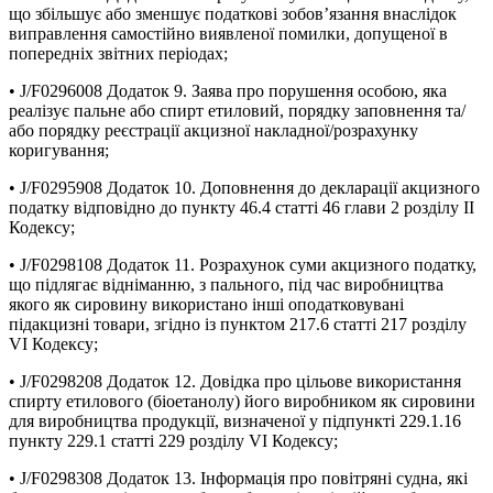
що збільшує або зменшує податкові зобов’язання внаслідок
виправлення самостійно виявленої помилки, допущеної в
попередніх звітних періодах;
• J/F0296008 Додаток 9. Заява про порушення особою, яка
реалізує пальне або спирт етиловий, порядку заповнення та/
або порядку реєстрації акцизної накладної/розрахунку
коригування;
• J/F0295908 Додаток 10. Доповнення до декларації акцизного
податку відповідно до пункту 46.4 статті 46 глави 2 розділу II
Кодексу;
• J/F0298108 Додаток 11. Розрахунок суми акцизного податку,
що підлягає відніманню, з пального, під час виробництва
якого як сировину використано інші оподатковувані
підакцизні товари, згідно із пунктом 217.6 статті 217 розділу
VI Кодексу;
• J/F0298208 Додаток 12. Довідка про цільове використання
спирту етилового (біоетанолу) його виробником як сировини
для виробництва продукції, визначеної у підпункті 229.1.16
пункту 229.1 статті 229 розділу VI Кодексу;
• J/F0298308 Додаток 13. Інформація про повітряні судна, які