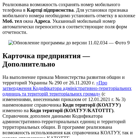
Реализована возможность сохранять номер мобильного
телефона в
Картці підприємства
. Для установки признака
мобильного номера необходимо установить отметку в колонке
Моб. тел
окна
Адреса
. Указанный мобильный номер
автоматически переносится в соответствующие поля форм
отчетности.
Карточка предприятия —
Дополнительно
На выполнение приказа Министерства развития общин и
территорий Украины № 290 от 26.11.2020 г.
«Про
затвердження Кодифікатора адміністративно-територіальних
одиниць та територій територіальних громад»
(с
изменениями, внесенными приказом от 12.01.2021 г. № 3)
наименование справочника
Коди території (КОАТУУ)
изменено на
Коди території (КОАТУУ/КАТОТТГ)
.
Справочник дополнен данными Кодификатора
административно-территориальных единиц и территорий
территориальных общин. В программе реализована
возможность использования как справочника КОАТУУ, так и