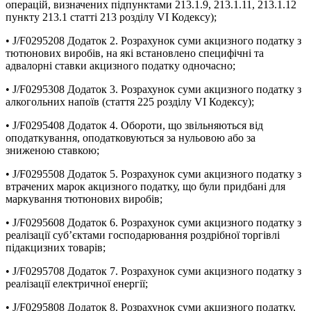
операцій, визначених підпунктами 213.1.9, 213.1.11, 213.1.12
пункту 213.1 статті 213 розділу VI Кодексу);
• J/F0295208 Додаток 2. Розрахунок суми акцизного податку з
тютюнових виробів, на які встановлено специфічні та
адвалорні ставки акцизного податку одночасно;
• J/F0295308 Додаток 3. Розрахунок суми акцизного податку з
алкогольних напоїв (стаття 225 розділу VI Кодексу);
• J/F0295408 Додаток 4. Обороти, що звільняються від
оподаткування, оподатковуються за нульовою або за
зниженою ставкою;
• J/F0295508 Додаток 5. Розрахунок суми акцизного податку з
втрачених марок акцизного податку, що були придбані для
маркування тютюнових виробів;
• J/F0295608 Додаток 6. Розрахунок суми акцизного податку з
реалізації суб’єктами господарювання роздрібної торгівлі
підакцизних товарів;
• J/F0295708 Додаток 7. Розрахунок суми акцизного податку з
реалізації електричної енергії;
• J/F0295808 Додаток 8. Розрахунок суми акцизного податку,