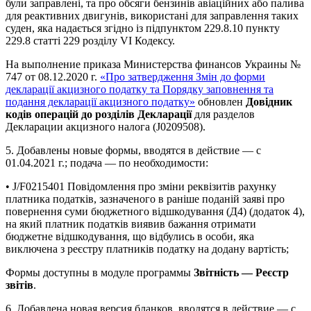
були заправлені, та про обсяги бензинів авіаційних або палива
для реактивних двигунів, використані для заправлення таких
суден, яка надається згідно із підпунктом 229.8.10 пункту
229.8 статті 229 розділу VI Кодексу.
На выполнение приказа Министерства финансов Украины №
747 от 08.12.2020 г.
«Про затвердження Змін до форми
декларації акцизного податку та Порядку заповнення та
подання декларації акцизного податку»
обновлен
Довідник
кодів операцій до розділів Декларації
для разделов
Декларации акцизного налога (J0209508).
5. Добавлены новые формы, вводятся в действие — с
01.04.2021 г.; подача — по необходимости:
• J/F0215401 Повідомлення про зміни реквізитів рахунку
платника податків, зазначеного в раніше поданій заяві про
повернення суми бюджетного відшкодування (Д4) (додаток 4),
на який платник податків виявив бажання отримати
бюджетне відшкодування, що відбулись в особи, яка
виключена з реєстру платників податку на додану вартість;
Формы доступны в модуле программы
Звітність — Реєстр
звітів
.
6. Добавлена новая версия бланков, вводятся в действие — с