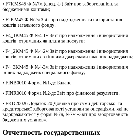
• F7KMS45 Ф №7м (спец. ф.) Звіт про заборгованість за
бюджетними коштами;
• F2KM45 Ф №2м Звіт про надходження та використання
коштів загального фонду;
• F4_1KM45 Ф №4-1м Звіт про надходження і використання
коштів, отриманих як плата за послуги;
• F4_2KM45 Ф №4-2м Звіт про надходження і використання
коштів, отриманих за іншими джерелами власних надходжень;
• F4_3KM45 Ф №4-3м Звіт про надходження і використання
інших надходжень спеціального фонду;
• FINB0010 Форма №1-дс Баланс;
• FINR0010 Форма №2-дс Звіт про фінансові результати;
• FKD20026 Додаток 20 Довідка про суми дебіторської та
кредиторської заборгованості установи за операціями, які не
відображаються у формі №7д, №7м «Звіт про заборгованість
бюджетних установ».
Отчетность государственных