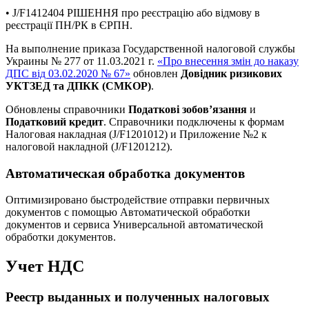
• J/F1412404 РІШЕННЯ про реєстрацію або відмову в
реєстрації ПН/РК в ЄРПН.
На выполнение приказа Государственной налоговой службы
Украины № 277 от 11.03.2021 г.
«Про внесення змін до наказу
ДПС від 03.02.2020 № 67»
обновлен
Довідник ризикових
УКТЗЕД та ДПКК (СМКОР)
.
Обновлены справочники
Податкові зобов’язання
и
Податковий кредит
. Справочники подключены к формам
Налоговая накладная (J/F1201012) и Приложение №2 к
налоговой накладной (J/F1201212).
Автоматическая обработка документов
Оптимизировано быстродействие отправки первичных
документов с помощью Автоматической обработки
документов и сервиса Универсальной автоматической
обработки документов.
Учет НДС
Реестр выданных и полученных налоговых