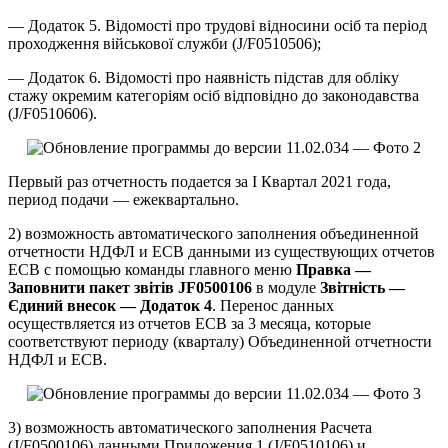
— Додаток 5. Відомості про трудові відносини осіб та період
проходження військової служби (J/F0510506);
— Додаток 6. Відомості про наявність підстав для обліку
стажу окремим категоріям осіб відповідно до законодавства
(J/F0510606).
Первый раз отчетность подается за І Квартал 2021 года,
период подачи — ежеквартально.
2) возможность автоматического заполнения объединенной
отчетности НДФЛ и ЕСВ данными из существующих отчетов
ЕСВ с помощью команды главного меню
Правка —
Заповнити пакет звітів JF0500106
в модуле
Звітність —
Єдиний внесок — Додаток 4
. Перенос данных
осуществляется из отчетов ЕСВ за 3 месяца, которые
соответствуют периоду (кварталу) Объединенной отчетности
НДФЛ и ЕСВ.
3) возможность автоматического заполнения Расчета
(J/F0500106) данными Приложения 1 (J/F0510106) и