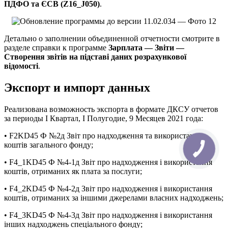
ПДФО та ЄСВ (Z16_J050)
.
Детально о заполнении объединенной отчетности смотрите в
разделе справки к программе
Зарплата — Звіти —
Створення звітів на підставі даних розрахункової
відомості
.
Экспорт и импорт данных
Реализована возможность экспорта в формате ДКСУ отчетов
за периоды І Квартал, І Полугодие, 9 Месяцев 2021 года:
• F2KD45 Ф №2д Звіт про надходження та використання
коштів загального фонду;
• F4_1KD45 Ф №4-1д Звіт про надходження і використання
коштів, отриманих як плата за послуги;
• F4_2KD45 Ф №4-2д Звіт про надходження і використання
коштів, отриманих за іншими джерелами власних надходжень;
• F4_3KD45 Ф №4-3д Звіт про надходження і використання
інших надходжень спеціального фонду;