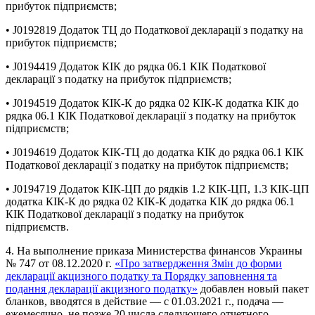
прибуток підприємств;
• J0192819 Додаток ТЦ до Податкової декларації з податку на
прибуток підприємств;
• J0194419 Додаток КІК до рядка 06.1 КІК Податкової
декларації з податку на прибуток підприємств;
• J0194519 Додаток КІК-К до рядка 02 КІК-К додатка КІК до
рядка 06.1 КІК Податкової декларації з податку на прибуток
підприємств;
• J0194619 Додаток КІК-ТЦ до додатка КІК до рядка 06.1 КІК
Податкової декларації з податку на прибуток підприємств;
• J0194719 Додаток КІК-ЦП до рядків 1.2 КІК-ЦП, 1.3 КІК-ЦП
додатка КІК-К до рядка 02 КІК-К додатка КІК до рядка 06.1
КІК Податкової декларації з податку на прибуток
підприємств.
4. На выполнение приказа Министерства финансов Украины
№ 747 от 08.12.2020 г.
«Про затвердження Змін до форми
декларації акцизного податку та Порядку заповнення та
подання декларації акцизного податку»
добавлен новый пакет
бланков, вводятся в действие — с 01.03.2021 г., подача —
ежемесячно, не позже 20 числа следующего отчетного