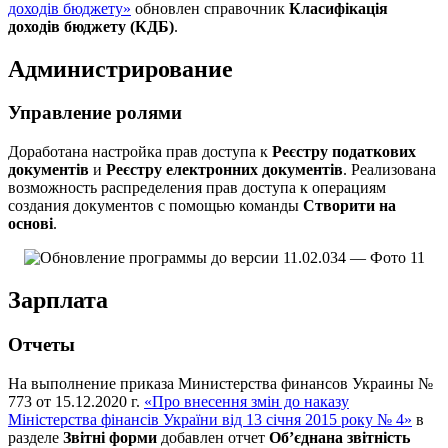
доходів бюджету»
обновлен справочник
Класифікація
доходів бюджету (КДБ)
.
Администрирование
Управление ролями
Доработана настройка прав доступа к
Реєстру податкових
документів
и
Реєстру електронних документів
. Реализована
возможность распределения прав доступа к операциям
создания документов с помощью команды
Створити на
основі
.
Зарплата
Отчеты
На выполнение приказа Министерства финансов Украины №
773 от 15.12.2020 г.
«Про внесення змін до наказу
Міністерства фінансів України від 13 січня 2015 року № 4»
в
разделе
Звітні форми
добавлен отчет
Об’єднана звітність