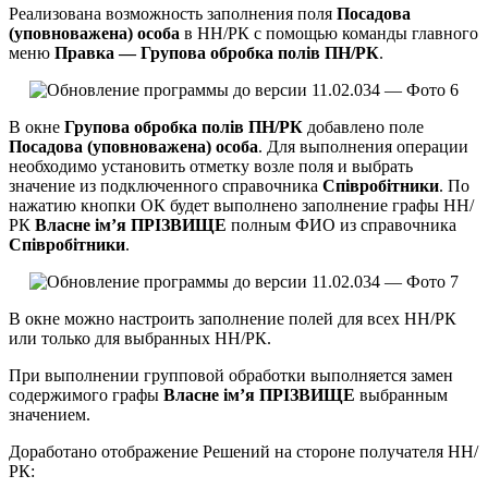
Реализована возможность заполнения поля
Посадова
(уповноважена) особа
в НН/РК с помощью команды главного
меню
Правка — Групова обробка полів ПН/РК
.
В окне
Групова обробка полів ПН/РК
добавлено поле
Посадова (уповноважена) особа
. Для выполнения операции
необходимо установить отметку возле поля и выбрать
значение из подключенного справочника
Співробітники
. По
нажатию кнопки ОК будет выполнено заполнение графы НН/
РК
Власне ім’я ПРІЗВИЩЕ
полным ФИО из справочника
Співробітники
.
В окне можно настроить заполнение полей для всех НН/РК
или только для выбранных НН/РК.
При выполнении групповой обработки выполняется замен
содержимого графы
Власне ім’я ПРІЗВИЩЕ
выбранным
значением.
Доработано отображение Решений на стороне получателя НН/
РК: