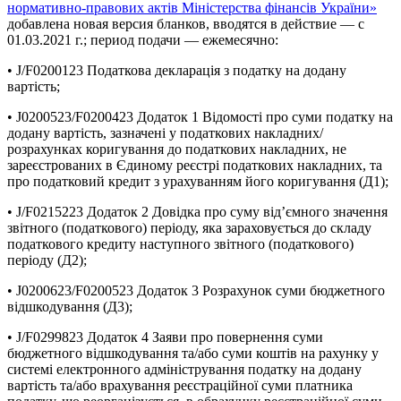
нормативно-правових актів Міністерства фінансів України»
добавлена новая версия бланков, вводятся в действие — с
01.03.2021 г.; период подачи — ежемесячно:
• J/F0200123 Податкова декларація з податку на додану
вартість;
• J0200523/F0200423 Додаток 1 Відомості про суми податку на
додану вартість, зазначені у податкових накладних/
розрахунках коригування до податкових накладних, не
зареєстрованих в Єдиному реєстрі податкових накладних, та
про податковий кредит з урахуванням його коригування (Д1);
• J/F0215223 Додаток 2 Довідка про суму від’ємного значення
звітного (податкового) періоду, яка зараховується до складу
податкового кредиту наступного звітного (податкового)
періоду (Д2);
• J0200623/F0200523 Додаток 3 Розрахунок суми бюджетного
відшкодування (Д3);
• J/F0299823 Додаток 4 Заяви про повернення суми
бюджетного відшкодування та/або суми коштів на рахунку у
системі електронного адміністрування податку на додану
вартість та/або врахування реєстраційної суми платника