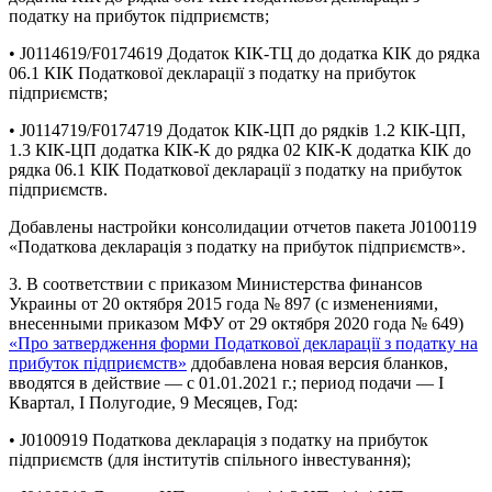
податку на прибуток підприємств;
• J0114619/F0174619 Додаток КІК-ТЦ до додатка КІК до рядка
06.1 КІК Податкової декларації з податку на прибуток
підприємств;
• J0114719/F0174719 Додаток КІК-ЦП до рядків 1.2 КІК-ЦП,
1.3 КІК-ЦП додатка КІК-К до рядка 02 КІК-К додатка КІК до
рядка 06.1 КІК Податкової декларації з податку на прибуток
підприємств.
Добавлены настройки консолидации отчетов пакета J0100119
«Податкова декларація з податку на прибуток підприємств».
3. В соответствии с приказом Министерства финансов
Украины от 20 октября 2015 года № 897 (с изменениями,
внесенными приказом МФУ от 29 октября 2020 года № 649)
«Про затвердження форми Податкової декларації з податку на
прибуток підприємств»
ддобавлена новая версия бланков,
вводятся в действие — с 01.01.2021 г.; период подачи — І
Квартал, І Полугодие, 9 Месяцев, Год:
• J0100919 Податкова декларація з податку на прибуток
підприємств (для інститутів спільного інвестування);