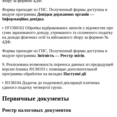
збору за формою 4ДФ.
Формы приходят из ГНС. Полученный формы доступны в
модуле программы
Довідки державних органів —
Інформаційна довідка
.
• J/F1500102 Обробка відбракованих записів у відомостях про
суми зарахованого доходу, утриманого та сплаченого податку
на доходи фізичних осіб та військового збору за формою №
4ДФ.
Формы приходят из ГНС. Полученный формы доступны в
модуле программы
Звітність — Реєстр звітів
.
9. Реализована возможность переноса данных из предыдущей
версии бланка J0138103 с помощью дополнительной
программы обработки на вкладке
Наступні дії
:
• J0138104 Додаток до податкової декларації платника
єдиного податку четвертої групи.
Первичные документы
Реестр налоговых документов