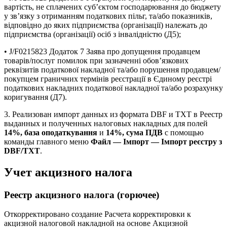
вартість, не сплачених суб’єктом господарювання до бюджету
у зв’язку з отриманням податкових пільг, та/або показників,
відповідно до яких підприємства (організації) належать до
підприємства (організації) осіб з інвалідністю (Д5);
• J/F0215823 Додаток 7 Заява про допущення продавцем
товарів/послуг помилок при зазначенні обов’язкових
реквізитів податкової накладної та/або порушення продавцем/
покупцем граничних термінів реєстрації в Єдиному реєстрі
податкових накладних податкової накладної та/або розрахунку
коригування (Д7).
3. Реализован импорт данных из формата DBF и ТХТ в Реестр
выданных и полученных налоговых накладных для полей
14%, база оподаткування
и
14%, сума ПДВ
с помощью
команды главного меню
Файл — Імпорт — Імпорт реєстру з
DBF/TXT
.
Учет акцизного налога
Реестр акцизного налога (горючее)
Откорректировано создание Расчета корректировки к
акцизной налоговой накладной на основе Акцизной