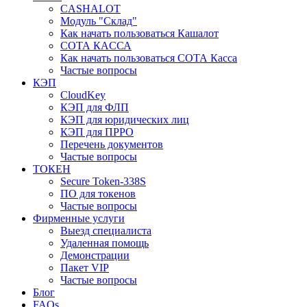
CASHALOT
Модуль "Склад"
Как начать пользоваться Кашалот
СОТА КАCСА
Как начать пользоваться СОТА Касса
Частые вопросы
КЭП
CloudKey
КЭП для ФЛП
КЭП для юридических лиц
КЭП для ПРРО
Перечень документов
Частые вопросы
ТОКЕН
Secure Token-338S
ПО для токенов
Частые вопросы
Фирменные услуги
Выезд специалиста
Удаленная помощь
Демонстрации
Пакет VIP
Частые вопросы
Блог
FAQs