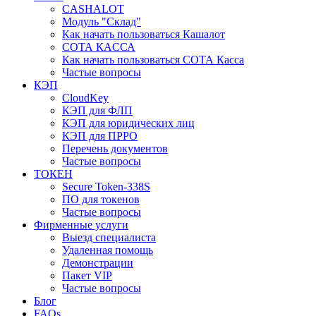
CASHALOT
Модуль "Склад"
Как начать пользоваться Кашалот
СОТА КАCСА
Как начать пользоваться СОТА Касса
Частые вопросы
КЭП
CloudKey
КЭП для ФЛП
КЭП для юридических лиц
КЭП для ПРРО
Перечень документов
Частые вопросы
ТОКЕН
Secure Token-338S
ПО для токенов
Частые вопросы
Фирменные услуги
Выезд специалиста
Удаленная помощь
Демонстрации
Пакет VIP
Частые вопросы
Блог
FAQs