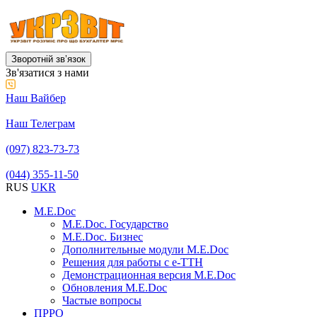
Зворотній звʼязок
Зв'язатися з нами
Наш Вайбер
Наш Телеграм
(097) 823-73-73
(044) 355-11-50
RUS
UKR
M.E.Doc
M.E.Doc. Государство
M.E.Doc. Бизнес
Дополнительные модули M.E.Doc
Решения для работы с е-ТТН
Демонстрационная версия M.E.Doc
Обновления M.E.Doc
Частые вопросы
ПРРО