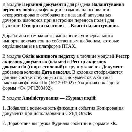
В модуле
Первинні документи
для раздела
Налаштування
переносу полів
для функции создания на основании
откорректировано отображение названий актуальных
дочерних шаблонов при настройке переноса полей для
функции
Створити на основі — Власні налаштування
.
Доработана возможность выполнения универсального
импорта документов по собственным шаблонам, которые
опубликованы на платформе ПТАХ.
В модуле
Облік акцизного податку
в таблице модулей
Реєстр
акцизних документів (пальне)
и
Реєстр акцизних
документів (спирт етиловий)
в группу колонок
Документ
добавлена колонка
Дата векселя
. В колонке отображаются
данные соответствующего поля документов Акцизная
накладная формы «П» (J/F1203202) / Акцизная накладная
формы «С» (J/F1203402).
В модуле
Адміністрування — Журнал подій
:
1. Добавлена возможность фиксации события Копирования
документа при использовании СУБД Oracle.
2. Доработана выгрузка Журнала событий в формате xls.