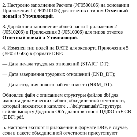
2. Настроено заполнение Расчета (J/F0500106) на основании
Приложения 1 (J/F0510106) для отчетов с типом
Отчетный
новый
и
Уточняющий
.
3. Доработано заполнение общей части Приложения 2
(J0510206) и Приложения 3 (J0510306) для типов отчетов
Отчетный новый
и
Уточняющий
.
4. Изменен тип полей на DATE для экспорта Приложения 5
(J/F0510506) в формате DBF:
— Дата начала трудовых отношений (START_DT);
— Дата завершения трудовых отношений (END_DT);
— Дата создания нового рабочего места (NRM_DT).
Обновлен файл с описанием структуры файлов dbf для
импорта динамических таблиц объединенной отчетности,
который находится в каталоге …\help\manuals\Структура
файлів імпорту Додатків Об’єднаної звітності ПДФО та ЄСВ
(DBF).pdf.
5. Настроен экспорт Приложений в формате DBF, в случае,
если в пакете объединенной отчетности присутствуют