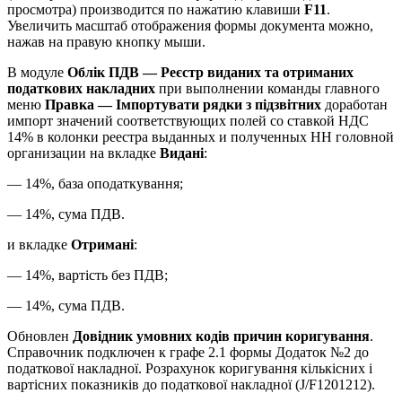
просмотра) производится по нажатию клавиши
F11
.
Увеличить масштаб отображения формы документа можно,
нажав на правую кнопку мыши.
В модуле
Облік ПДВ — Реєстр виданих та отриманих
податкових накладних
при выполнении команды главного
меню
Правка — Імпортувати рядки з підзвітних
доработан
импорт значений соответствующих полей со ставкой НДС
14% в колонки реестра выданных и полученных НН головной
организации на вкладке
Видані
:
— 14%, база оподаткування;
— 14%, сума ПДВ.
и вкладке
Отримані
:
— 14%, вартість без ПДВ;
— 14%, сума ПДВ.
Обновлен
Довідник умовних кодів причин коригування
.
Справочник подключен к графе 2.1 формы Додаток №2 до
податкової накладної. Розрахунок коригування кількісних і
вартісних показників до податкової накладної (J/F1201212).