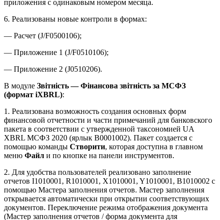
приложения с одинаковым номером месяца.
6. Реализованы новые контроли в формах:
— Расчет (J/F0500106);
— Приложение 1 (J/F0510106);
— Приложение 2 (J0510206).
В модуле
Звітність — Фінансова звітність за МСФЗ
(формат iXBRL)
:
1. Реализована возможность создания основных форм
финансовой отчетности и части примечаний для банковского
пакета в соответствии с утвержденной таксономией UA
XBRL МСФЗ 2020 (ярлык В0001002). Пакет создается с
помощью команды
Створити
, которая доступна в главном
меню
Файл
и по кнопке на панели инструментов.
2. Для удобства пользователей реализовано заполнение
отчетов I1010001, R1010001, X1010001, Y1010001, B1010002 с
помощью Мастера заполнения отчетов. Мастер заполнения
открывается автоматически при открытии соответствующих
документов. Переключение режима отображения документа
(Мастер заполнения отчетов / форма документа для