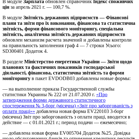
В модуле
Зарплата
обновлен справочник
Індекс споживчих
цін
за апрель 2021 г. — 100,7 %.
В модуле
Звітність державних підприємств — Фінансові
плани та звіти про їх виконання, фінансова та статистична
звітність, форми фінансового моніторингу, спеціальна
звітність, аналітична звітність державних підприємств
обновлен механизм расчета значений и добавлены контроли
на правильность заполнения граф 4 — 7 строки Усього:
SD300401 Додаток 4.
В разделе
Міністерство енергетики України — Звіти щодо
планових та фактичних показників господарської
діяльності, фінансова, статистична звітність та форми
моніторингу
в пакет EVDODB03 добавлены новые формы:
— на выполнение приказа Государственной службы
статистики Украины № 222 от 21.07.2020 г.
«Про
затвердження форми державного статистичного
спостереження № 3-борг (місячна) «Звіт про заборгованість з
оплати праці»»
добавлена новая форма EV220103 3-борг
(місячна) Звіт про заборгованість з оплати праці, вводится в
действие — с 01.01.2021 г.; период подачи — ежемесячно;
— добавлена новая форма EV005704 Додаток №25. Довiдка
щодо обслуговуючих банкiв та отримання кредитних ресурсiв,