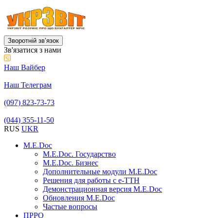
Зворотній звʼязок
Зв'язатися з нами
Наш Вайбер
Наш Телеграм
(097) 823-73-73
(044) 355-11-50
RUS
UKR
M.E.Doc
M.E.Doc. Государство
M.E.Doc. Бизнес
Дополнительные модули M.E.Doc
Решения для работы с е-ТТН
Демонстрационная версия M.E.Doc
Обновления M.E.Doc
Частые вопросы
ПРРО