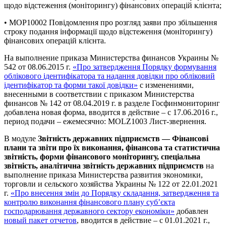
щодо відстеження (моніторингу) фінансових операцій клієнта;
• MOP10002 Повідомлення про розгляд заяви про збільшення
строку подання інформації щодо відстеження (моніторингу)
фінансових операцій клієнта.
На выполнение приказа Министерства финансов Украины №
542 от 08.06.2015 г.
«Про затвердження Порядку формування
облікового ідентифікатора та надання довідки про обліковий
ідентифікатор та форми такої довідки»
с изменениями,
внесенными в соответствии с приказом Министерства
финансов № 142 от 08.04.2019 г. в разделе Госфинмониторинг
добавлена новая форма, вводится в действие – с 17.06.2016 г.,
период подачи – ежемесячно: MOLZ1003 Лист-звернення.
В модуле
Звітність державних підприємств — Фінансові
плани та звіти про їх виконання, фінансова та статистична
звітність, форми фінансового моніторингу, спеціальна
звітність, аналітична звітність державних підприємств
на
выполнение приказа Министерства развития экономики,
торговли и сельского хозяйства Украины № 122 от 22.01.2021
г.
«Про внесення змін до Порядку складання, затвердження та
контролю виконання фінансового плану суб’єкта
господарювання державного сектору економіки»
добавлен
новый пакет отчетов
, вводится в действие – с 01.01.2021 г.,