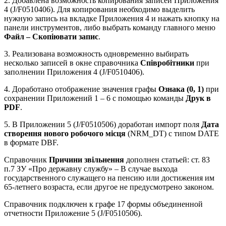
2. Добавлена возможность копирования записей Приложения
4 (J/F0510406). Для копирования необходимо выделить
нужную запись на вкладке Приложения 4 и нажать кнопку на
панели инструментов, либо выбрать команду главного меню
Файл – Скопіювати запис
.
3. Реализована возможность одновременно выбирать
несколько записей в окне справочника
Співробітники
при
заполнении Приложения 4 (J/F0510406).
4. Доработано отображение значения графы
Ознака (0, 1)
при
сохранении Приложений 1 – 6 с помощью команды
Друк в
PDF
.
5. В Приложении 5 (J/F0510506) доработан импорт поля
Дата
створення нового робочого місця
(NRM_DT) с типом DATE
в формате DBF.
Справочник
Причини звільнення
дополнен статьей: ст. 83
п.7 ЗУ «Про державну службу» – В случае выхода
государственного служащего на пенсию или достижения им
65-летнего возраста, если другое не предусмотрено законом.
Справочник подключен к графе 17 формы объединенной
отчетности Приложение 5 (J/F0510506).