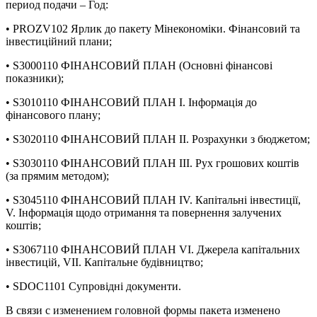
период подачи – Год:
• PROZV102 Ярлик до пакету Мінекономіки. Фінансовий та
інвестиційний плани;
• S3000110 ФІНАНСОВИЙ ПЛАН (Основні фінансові
показники);
• S3010110 ФІНАНСОВИЙ ПЛАН І. Інформація до
фінансового плану;
• S3020110 ФІНАНСОВИЙ ПЛАН ІІ. Розрахунки з бюджетом;
• S3030110 ФІНАНСОВИЙ ПЛАН ІІІ. Рух грошових коштів
(за прямим методом);
• S3045110 ФІНАНСОВИЙ ПЛАН IV. Капітальні інвестиції,
V. Інформація щодо отримання та повернення залучених
коштів;
• S3067110 ФІНАНСОВИЙ ПЛАН VІ. Джерела капітальних
інвестицій, VІІ. Капітальне будівництво;
• SDOC1101 Супровідні документи.
В связи с изменением головной формы пакета изменено