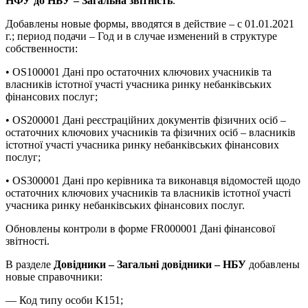
НФУ до НБУ – Загальна звітність
.
Добавлены новые формы, вводятся в действие – с 01.01.2021
г.; период подачи – Год и в случае изменений в структуре
собственности:
• OS100001 Дані про остаточних ключових учасників та
власників істотної участі учасника ринку небанківських
фінансових послуг;
• OS200001 Дані реєстраційних документів фізичних осіб –
остаточних ключових учасників та фізичних осіб – власників
істотної участі учасника ринку небанківських фінансових
послуг;
• OS300001 Дані про керівника та виконавця відомостей щодо
остаточних ключових учасників та власників істотної участі
учасника ринку небанківських фінансових послуг.
Обновлены контроли в форме FR000001 Дані фінансової
звітності.
В разделе
Довідники – Загальні довідники – НБУ
добавлены
новые справочники:
— Код типу особи K151;