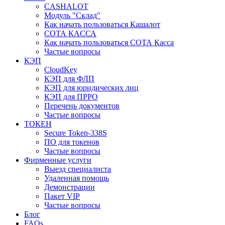
CASHALOT
Модуль "Склад"
Как начать пользоваться Кашалот
СОТА КАCСА
Как начать пользоваться СОТА Касса
Частые вопросы
КЭП
CloudKey
КЭП для ФЛП
КЭП для юридических лиц
КЭП для ПРРО
Перечень документов
Частые вопросы
ТОКЕН
Secure Token-338S
ПО для токенов
Частые вопросы
Фирменные услуги
Выезд специалиста
Удаленная помощь
Демонстрации
Пакет VIP
Частые вопросы
Блог
FAQs