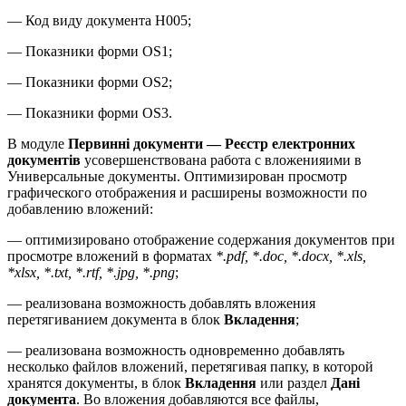
— Код виду документа H005;
— Показники форми OS1;
— Показники форми OS2;
— Показники форми OS3.
В модуле
Первинні документи — Реєстр електронних
документів
усовершенствована работа с вложенияими в
Универсальные документы. Оптимизирован просмотр
графического отображения и расширены возможности по
добавлению вложений:
— оптимизировано отображение содержания документов при
просмотре вложений в форматах
*.pdf, *.doc, *.docx, *.xls,
*xlsx, *.txt, *.rtf, *.jpg, *.png
;
— реализована возможность добавлять вложения
перетягиванием документа в блок
Вкладення
;
— реализована возможность одновременно добавлять
несколько файлов вложений, перетягивая папку, в которой
хранятся документы, в блок
Вкладення
или раздел
Дані
документа
. Во вложения добавляются все файлы,