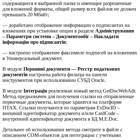
содержащиеся в выбранной папке и имеющие разрешенные
для вложений форматы, общий размер всех файлов не должен
превышать 20 Мбайт;
— доработано отображение информации о подписантах на
вложениях при установке опции в разделе
Адміністрування
– Параметри системи – Документообіг – Накладати
інформацію про підписантів
;
— настроено отображение факсимиле подписей на вложениях
в Универсальный документ.
В модуле
Первинні документи — Реєстр податкових
документів
настроена работа фильтра на панели
инструментов при использовании СУБД Oracle.
В модуле
Інтеграція
реализован новый метод GetDocWebAdr.
Метод предназначен для получения ссылки на отправленные
первичные документы, которые хранятся на платформе
ПТАХ. Ссылки получаются по параметрам ExDocID –
внешний идентификатор документа и/или CardCode –
внутренний идентификатор документа в БД M.E.Doc.
Детальнее об использовании метода смотрите в файле с
описанием COM-объектов для интеграции с учетными