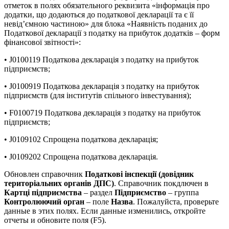
отметок в полях обязательного реквизита «інформація про
додатки, що додаються до податкової декларації та є її
невід’ємною частиною» для блока «Наявність поданих до
Податкової декларації з податку на прибуток додатків – форм
фінансової звітності»:
• J0100119 Податкова декларація з податку на прибуток
підприємств;
• J0100919 Податкова декларація з податку на прибуток
підприємств (для інститутів спільного інвестування);
• F0100719 Податкова декларація з податку на прибуток
підприємств;
• J0109102 Спрощена податкова декларація;
• J0109202 Спрощена податкова декларація.
Обновлен справочник
Податкові інспекції (довідник
територіальних органів ДПС)
. Справочник покдлючен в
Картці підприємства
– раздел
Підприємство
– группа
Контролюючий орган
– поле
Назва
. Пожалуйста, проверьте
данные в этих полях. Если данные изменились, откройте
отчеты и обновите поля (F5).