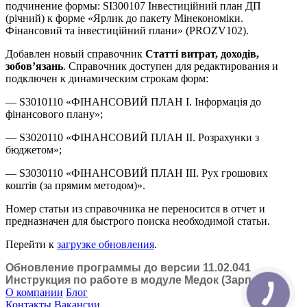
подчинение формы: SI300107 Інвестиційний план ДП
(річний) к форме «Ярлик до пакету Мінекономіки.
Фінансовий та інвестиційний плани» (PROZV102).
Добавлен новый справочник
Статті витрат, доходів,
зобов’язань
. Справочник доступен для редактирования и
подключен к динамическим строкам форм:
— S3010110 «ФІНАНСОВИЙ ПЛАН І. Інформація до
фінансового плану»;
— S3020110 «ФІНАНСОВИЙ ПЛАН ІІ. Розрахунки з
бюджетом»;
— S3030110 «ФІНАНСОВИЙ ПЛАН ІІІ. Рух грошових
коштів (за прямим методом)».
Номер статьи из справочника не переносится в отчет и
предназначен для быстрого поиска необходимой статьи.
Перейти к
загрузке обновления
.
Обновление программы до версии 11.02.041
Инструкция по работе в модуле Медок (Зарплата)
О компании
Блог
Контакты
Вакансии