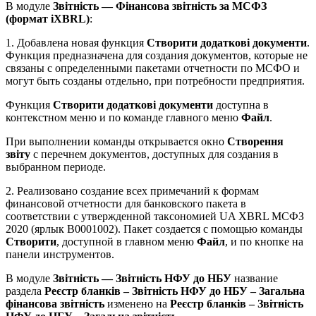
В модуле
Звітність — Фінансова звітність за МСФЗ
(формат iXBRL)
:
1. Добавлена новая функция
Створити додаткові документи
.
Функция предназначена для создания документов, которые не
связаны с определенными пакетами отчетности по МСФО и
могут быть созданы отдельно, при потребности предприятия.
Функция
Створити додаткові документи
доступна в
контекстном меню и по команде главного меню
Файл
.
При выполнении команды открывается окно
Створення
звіту
с перечнем документов, доступных для создания в
выбранном периоде.
2. Реализовано создание всех примечаний к формам
финансовой отчетности для банковского пакета в
соответствии с утвержденной таксономией UA XBRL МСФЗ
2020 (ярлык В0001002). Пакет создается с помощью команды
Створити
, доступной в главном меню
Файл
, и по кнопке на
панели инструментов.
В модуле
Звітність — Звітність НФУ до НБУ
название
раздела
Реєстр бланків – Звітність НФУ до НБУ – Загальна
фінансова звітність
изменено на
Реєстр бланків – Звітність