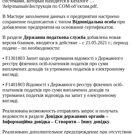
системами, который находится в каталоге …
\help\manuals\Інструкція по COM-об’єктам.pdf.
В Мастере заполнения данных о предприятии настроено
сохранение подписантов с типом
Відповідальна особа
при
добавлении предприятия на основании сертификатов.
В разделе
Державна податкова служба
добавлена новая
версия бланков, вводятся в действие – с 21.05.2021 г.; период
подачи – по необходимости:
• F1301803 Запит щодо отримання відомості з Державного
реєстру фізичних осіб-платників податків про суми
виплачених доходів та утриманих податків в електронному
вигляді;
• F1401803 Відомості з Державного реєстру фізичних осіб-
платників податків про суми виплачених доходів та
утриманих податків відповідь на запит у електронному
вигляді.
Реализована возможность отправлять запрос и получать
ведомости в разделе
Довідки державних органів –
Інформаційна довідка – Створити – Іншу довідку
.
Реализовано дополнительное предупреждение при отсутствии