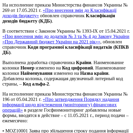
На исполнение приказа Министерства финансов Украины №
269 от 17.05.2021 г.
«Про внесення змін до Класифікації
доходів бюджету»
обновлен справочник
Класифікація
доходів бюджету (КДБ)
.
В соответствии с Законом Украины № 1393-IX от 15.04.2021 г.
«Про внесення змін до додатків № 3 та № 4 до Закону України
«Про Державний бюджет України на 2021 рік»»
, обновлен
справочник
Коди програмної класифікації видатків (КПКВ
ДБ)
.
Выполнена доработка справочника
Країни
. Наименование
колонки
Номер
изменено на
Код цифровий
. Наименование
колонки
Найменування
изменено на
Назва країни
.
Добавлена колонка, содержащая двузначный литерный код
страны, –
Код альфа-2
.
На исполнение приказа Министерства финансов Украины №
196 от 05.04.2021 г.
«Про затвердження Порядку надання
інформації щодо відстеження (моніторингу) фінансових
операцій»
в разделе Госфинмониторинг добавлены новые
формы, вводятся в действие – с 11.05.2021 г., период подачи –
ежемесячно:
• MOZ10001 Заява про збільшення строку подання інформації