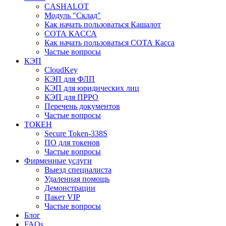
CASHALOT
Модуль "Склад"
Как начать пользоваться Кашалот
СОТА КАCСА
Как начать пользоваться СОТА Касса
Частые вопросы
КЭП
CloudKey
КЭП для ФЛП
КЭП для юридических лиц
КЭП для ПРРО
Перечень документов
Частые вопросы
ТОКЕН
Secure Token-338S
ПО для токенов
Частые вопросы
Фирменные услуги
Выезд специалиста
Удаленная помощь
Демонстрации
Пакет VIP
Частые вопросы
Блог
FAQs