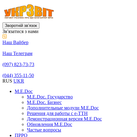
Зворотній звʼязок
Зв'язатися з нами
Наш Вайбер
Наш Телеграм
(097) 823-73-73
(044) 355-11-50
RUS
UKR
M.E.Doc
M.E.Doc. Государство
M.E.Doc. Бизнес
Дополнительные модули M.E.Doc
Решения для работы с е-ТТН
Демонстрационная версия M.E.Doc
Обновления M.E.Doc
Частые вопросы
ПРРО