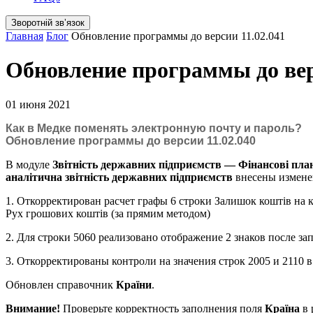
Зворотній звʼязок
Главная
Блог
Обновление программы до версии 11.02.041
Обновление программы до вер
01 июня 2021
Как в Медке поменять электронную почту и пароль?
Обновление программы до версии 11.02.040
В модуле
Звітність державних підприємств — Фінансові плани
аналітична звітність державних підприємств
внесены измене
1. Откорректирован расчет графы 6 строки Залишок коштів на
Рух грошових коштів (за прямим методом)
2. Для строки 5060 реализовано отображение 2 знаков после
3. Откорректированы контроли на значения строк 2005 и 21
Обновлен справочник
Країни
.
Внимание!
Проверьте корректность заполнения поля
Країна
в 