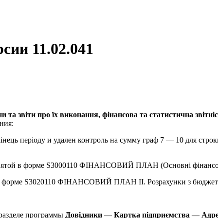
сии 11.02.041
 та звіти про їх виконання, фінансова та статистична звітніс
ния:
 кінець періоду и удален контроль на сумму граф 7 — 10 для с
 запятой в форме S3000110 ФІНАНСОВИЙ ПЛАН (Основні фінансо
10 в форме S3020110 ФІНАНСОВИЙ ПЛАН ІІ. Розрахунки з бюдже
разделе программы
Довідники — Картка підприємства — Адр