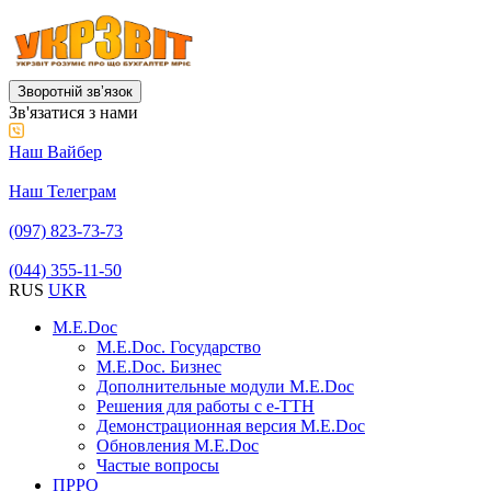
Зворотній звʼязок
Зв'язатися з нами
Наш Вайбер
Наш Телеграм
(097) 823-73-73
(044) 355-11-50
RUS
UKR
M.E.Doc
M.E.Doc. Государство
M.E.Doc. Бизнес
Дополнительные модули M.E.Doc
Решения для работы с е-ТТН
Демонстрационная версия M.E.Doc
Обновления M.E.Doc
Частые вопросы
ПРРО