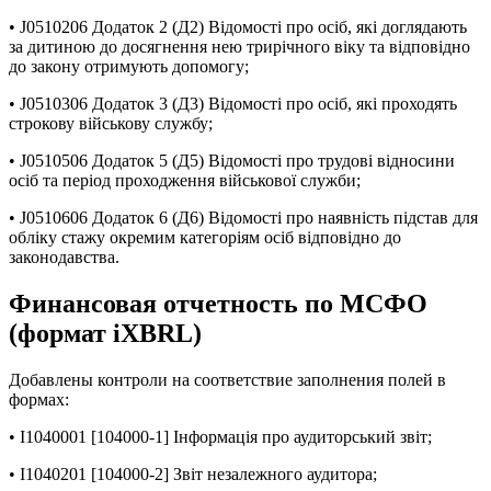
• J0510206 Додаток 2 (Д2) Відомості про осіб, які доглядають
за дитиною до досягнення нею трирічного віку та відповідно
до закону отримують допомогу;
• J0510306 Додаток 3 (Д3) Відомості про осіб, які проходять
строкову військову службу;
• J0510506 Додаток 5 (Д5) Відомості про трудові відносини
осіб та період проходження військової служби;
• J0510606 Додаток 6 (Д6) Відомості про наявність підстав для
обліку стажу окремим категоріям осіб відповідно до
законодавства.
Финансовая отчетность по МСФО
(формат iXBRL)
Добавлены контроли на соответствие заполнения полей в
формах:
• I1040001 [104000-1] Інформація про аудиторський звіт;
• I1040201 [104000-2] Звіт незалежного аудитора;