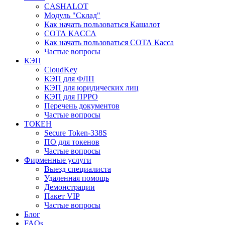
CASHALOT
Модуль "Склад"
Как начать пользоваться Кашалот
СОТА КАCСА
Как начать пользоваться СОТА Касса
Частые вопросы
КЭП
CloudKey
КЭП для ФЛП
КЭП для юридических лиц
КЭП для ПРРО
Перечень документов
Частые вопросы
ТОКЕН
Secure Token-338S
ПО для токенов
Частые вопросы
Фирменные услуги
Выезд специалиста
Удаленная помощь
Демонстрации
Пакет VIP
Частые вопросы
Блог
FAQs