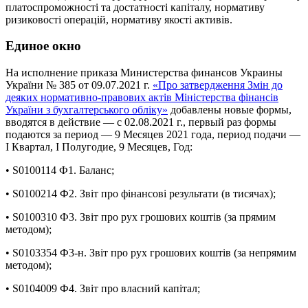
платоспроможності та достатності капіталу, нормативу
ризиковості операцій, нормативу якості активів.
Единое окно
На исполнение приказа Министерства финансов Украины
України № 385 от 09.07.2021 г.
«Про затвердження Змін до
деяких нормативно-правових актів Міністерства фінансів
України з бухгалтерського обліку»
добавлены новые формы,
вводятся в действие — с 02.08.2021 г., первый раз формы
подаются за период — 9 Месяцев 2021 года, период подачи —
І Квартал, І Полугодие, 9 Месяцев, Год:
• S0100114 Ф1. Баланс;
• S0100214 Ф2. Звіт про фінансові результати (в тисячах);
• S0100310 Ф3. Звiт про рух грошових коштiв (за прямим
методом);
• S0103354 Ф3-н. Звiт про рух грошових коштiв (за непрямим
методом);
• S0104009 Ф4. Звіт про власний капітал;