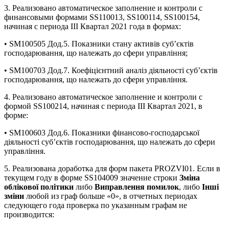
3. Реализовано автоматическое заполнение и контроли с
финансовыми формами SS110013, SS100114, SS100154,
начиная с периода ІІІ Квартал 2021 года в формах:
• SM100505 Дод.5. Показники стану активів суб’єктів
господарювання, що належать до сфери управління;
• SM100703 Дод.7. Коефіцієнтний аналіз діяльності суб’єктів
господарювання, що належать до сфери управління.
4. Реализовано автоматическое заполнение и контроли с
формой SS100214, начиная с периода ІІІ Квартал 2021, в
форме:
• SM100603 Дод.6. Показники фінансово-господарської
діяльності суб’єктів господарювання, що належать до сфери
управління.
5. Реализована доработка для форм пакета PROZVI01. Если в
текущем году в форме SS104009 значение строки
Зміна
облікової політики
либо
Виправлення помилок
, либо
Інші
зміни
любой из граф больше «0», в отчетных периодах
следующего года проверка по указанным графам не
производится: