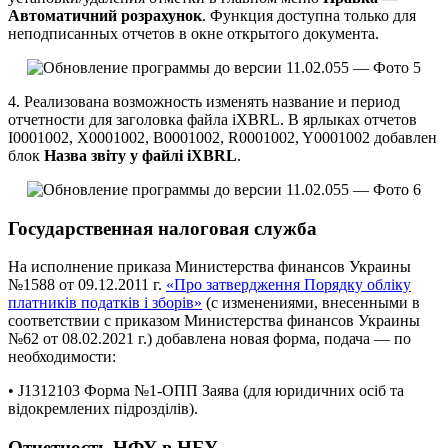
Автоматичний розрахунок
. Функция доступна только для
неподписанных отчетов в окне открытого документа.
4. Реализована возможность изменять название и период
отчетности для заголовка файла iXBRL. В ярлыках отчетов
І0001002, Х0001002, В0001002, R0001002, Y0001002 добавлен
блок
Назва звіту у файлі iXBRL
.
Государственная налоговая служба
На исполнение приказа Министерства финансов Украины
№1588 от 09.12.2011 г.
«Про затвердження Порядку обліку
платників податків і зборів»
(с изменениями, внесенными в
соответствии с приказом Министерства финансов Украины
№62 от 08.02.2021 г.) добавлена новая форма, подача — по
необходимости:
• J1312103 Форма №1-ОПП Заява (для юридичних осіб та
відокремлених підрозділів).
Отчетность НФУ в НБУ