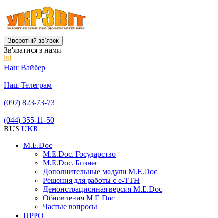
Зворотній звʼязок
Зв'язатися з нами
Наш Вайбер
Наш Телеграм
(097) 823-73-73
(044) 355-11-50
RUS
UKR
M.E.Doc
M.E.Doc. Государство
M.E.Doc. Бизнес
Дополнительные модули M.E.Doc
Решения для работы с е-ТТН
Демонстрационная версия M.E.Doc
Обновления M.E.Doc
Частые вопросы
ПРРО