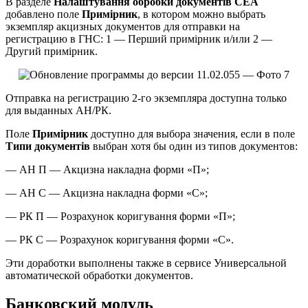
В разделе
Налаштування обробки документів СЕА
добавлено поле
Примірник
, в котором можно выбрать
экземпляр акцизных документов для отправки на
регистрацию в ГНС: 1 — Перший примірник и/или 2 —
Другий примірник.
Отправка на регистрацию 2-го экземпляра доступна только
для выданных АН/РК.
Поле
Примірник
доступно для выбора значения, если в поле
Типи документів
выбран хотя бы один из типов документов:
— АН П — Акцизна накладна форми «П»;
— АН С — Акцизна накладна форми «С»;
— РК П — Розрахунок коригування форми «П»;
— РК С — Розрахунок коригування форми «С».
Эти доработки выполнены также в сервисе Универсальной
автоматической обработки документов.
Банковский модуль