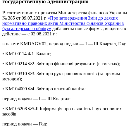
государственную администрацию
В соответствии с приказом Министерства финансов Украины
№ 385 от 09.07.2021 г.
«Про затвердження Змін до деяких
нормативно-правових актів Міністерства фінансів України з
бухгалтерського обліку»
добавлены новые формы, вводятся в
действие — с 02.08.2021 г.:
в пакете KMDAGV02, период подачи — І — ІІІ Квартал, Год:
• KM100114 Ф1. Баланс;
• KM100214 Ф2. Звіт про фінансові результати (в тисячах);
• KM100310 Ф3. Звiт про рух грошових коштiв (за прямим
методом);
• KM104009 Ф4. Звіт про власний капітал.
период подачи — І — ІІІ Квартал:
• KM105208 Ф5-ІІ Інформація про наявність і рух основних
засобів.
период подачи — Год: