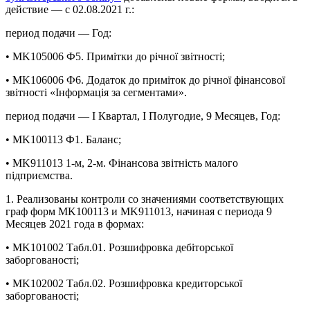
действие — с 02.08.2021 г.:
период подачи — Год:
• MK105006 Ф5. Примітки до річної звітності;
• MK106006 Ф6. Додаток до приміток до річної фінансової
звітності «Інформація за сегментами».
период подачи — І Квартал, І Полугодие, 9 Месяцев, Год:
• MK100113 Ф1. Баланс;
• MK911013 1-м, 2-м. Фінансова звітність малого
підприємства.
1. Реализованы контроли со значениями соответствующих
граф форм MK100113 и MK911013, начиная с периода 9
Месяцев 2021 года в формах:
• MK101002 Табл.01. Розшифровка дебіторської
заборгованості;
• MK102002 Табл.02. Розшифровка кредиторської
заборгованості;