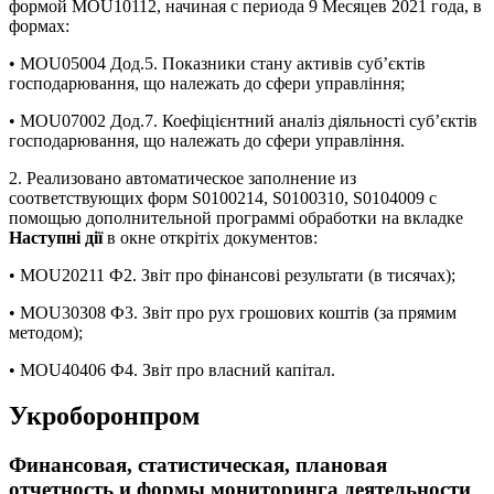
формой MOU10112, начиная с периода 9 Месяцев 2021 года, в
формах:
• MOU05004 Дод.5. Показники стану активів суб’єктів
господарювання, що належать до сфери управління;
• MOU07002 Дод.7. Коефіцієнтний аналіз діяльності суб’єктів
господарювання, що належать до сфери управління.
2. Реализовано автоматическое заполнение из
соответствующих форм S0100214, S0100310, S0104009 с
помощью дополнительной программі обработки на вкладке
Наступні дії
в окне открітіх документов:
• MOU20211 Ф2. Звіт про фінансові результати (в тисячах);
• MOU30308 Ф3. Звiт про рух грошових коштiв (за прямим
методом);
• MOU40406 Ф4. Звіт про власний капітал.
Укроборонпром
Финансовая, статистическая, плановая
отчетность и формы мониторинга деятельности