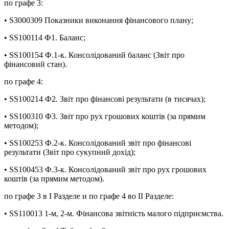
по графе 3:
• S3000309 Показники виконання фінансового плану;
• SS100114 Ф1. Баланс;
• SS100154 Ф.1-к. Консолідований баланс (Звіт про
фінансовий стан).
по графе 4:
• SS100214 Ф2. Звіт про фінансові результати (в тисячах);
• SS100310 Ф3. Звiт про рух грошових коштiв (за прямим
методом);
• SS100253 Ф.2-к. Консолідований звіт про фінансові
результати (Звіт про сукупний дохід);
• SS100453 Ф.3-к. Консолідований звіт про рух грошових
коштів (за прямим методом).
по графе 3 в I Разделе и по графе 4 во II Разделе:
• SS110013 1-м, 2-м. Фінансова звітність малого підприємства.