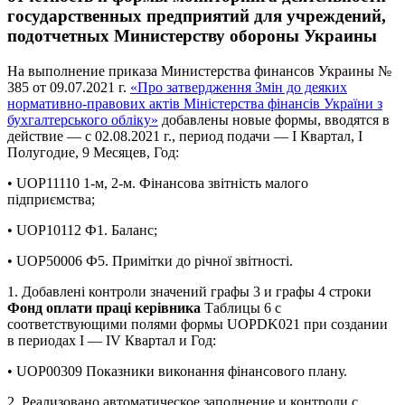
государственных предприятий для учреждений,
подотчетных Министерству обороны Украины
На выполнение приказа Министерства финансов Украины №
385 от 09.07.2021 г.
«Про затвердження Змін до деяких
нормативно-правових актів Міністерства фінансів України з
бухгалтерського обліку»
добавлены новые формы, вводятся в
действие — с 02.08.2021 г., период подачи — І Квартал, І
Полугодие, 9 Месяцев, Год:
• UOP11110 1-м, 2-м. Фінансова звітність малого
підприємства;
• UOP10112 Ф1. Баланс;
• UOP50006 Ф5. Примітки до річної звітності.
1. Добавлені контроли значений графы 3 и графы 4 строки
Фонд оплати праці керівника
Таблицы 6 с
соответствующими полями формы UOPDK021 при создании
в периодах І — ІV Квартал и Год:
• UOP00309 Показники виконання фінансового плану.
2. Реализовано автоматическое заполнение и контроли с