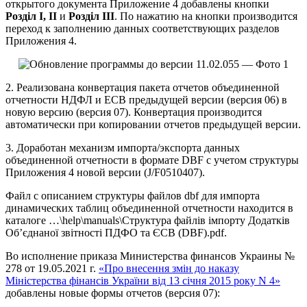
открытого документа Приложение 4 добавлены кнопки
Розділ І, ІІ
и
Розділ ІІІ
. По нажатию на кнопки производится
переход к заполнению данных соответствующих разделов
Приложения 4.
2. Реализована конвертация пакета отчетов объединенной
отчетности НДФЛ и ЕСВ предыдущей версии (версия 06) в
новую версию (версия 07). Конвертация производится
автоматически при копировании отчетов предыдущей версии.
3. Доработан механизм импорта/экспорта данных
объединенной отчетности в формате DBF с учетом структуры
Приложения 4 новой версии (J/F0510407).
Файл с описанием структуры файлов dbf для импорта
динамических таблиц объединенной отчетности находится в
каталоге …\help\manuals\Структура файлів імпорту Додатків
Об’єднаної звітності ПДФО та ЄСВ (DBF).pdf.
Во исполнение приказа Министерства финансов Украины №
278 от 19.05.2021 г.
«Про внесення змін до наказу
Міністерства фінансів України від 13 січня 2015 року N 4»
добавлены новые формы отчетов (версия 07):