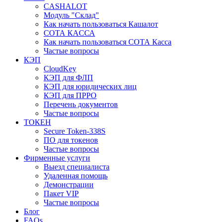
CASHALOT
Модуль "Склад"
Как начать пользоваться Кашалот
СОТА КАCСА
Как начать пользоваться СОТА Касса
Частые вопросы
КЭП
CloudKey
КЭП для ФЛП
КЭП для юридических лиц
КЭП для ПРРО
Перечень документов
Частые вопросы
ТОКЕН
Secure Token-338S
ПО для токенов
Частые вопросы
Фирменные услуги
Выезд специалиста
Удаленная помощь
Демонстрации
Пакет VIP
Частые вопросы
Блог
FAQs