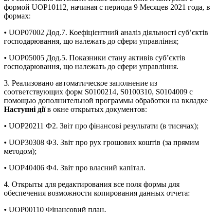
формой UOP10112, начиная с периода 9 Месяцев 2021 года, в
формах:
• UOP07002 Дод.7. Коефіцієнтний аналіз діяльності суб’єктів
господарювання, що належать до сфери управління;
• UOP05005 Дод.5. Показники стану активів суб’єктів
господарювання, що належать до сфери управління.
3. Реализовано автоматическое заполнение из
соответствующих форм S0100214, S0100310, S0104009 с
помощью дополнительной программы обработки на вкладке
Наступні дії
в окне открытых документов:
• UOP20211 Ф2. Звіт про фінансові результати (в тисячах);
• UOP30308 Ф3. Звiт про рух грошових коштiв (за прямим
методом);
• UOP40406 Ф4. Звіт про власний капітал.
4. Открыты для редактирования все поля формы для
обеспечения возможности копирования данных отчета:
• UOP00110 Фінансовий план.