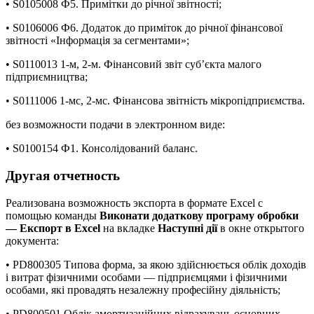
• S0105008 Ф5. Примітки до річної звітності;
• S0106006 Ф6. Додаток до приміток до річної фінансової
звітності «Інформація за сегментами»;
• S0110013 1-м, 2-м. Фінансовий звіт суб’єкта малого
підприємництва;
• S0111006 1-мс, 2-мс. Фінансова звітність мікропідприємства.
без возможности подачи в электронном виде:
• S0100154 Ф1. Консолідований баланс.
Другая отчетность
Реализована возможность экспорта в формате Excel с
помощью команды
Виконати додаткову програму обробки
— Експорт в Excel
на вкладке
Наступні дії
в окне открытого
документа:
• PD800305 Типова форма, за якою здійснюється облік доходів
і витрат фізичними особами — підприємцями і фізичними
особами, які провадять незалежну професійну діяльність;
• PD800501 Облік амортизаційних відрахувань основних