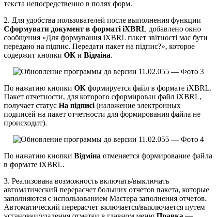
текста непосредственно в полях форм.
2. Для удобства пользователей после выполнения функции
Сформувати документ в форматі iXBRL
добавлено окно
сообщения «Для формування iXBRL пакет звітності має бути
передано на підпис. Передати пакет на підпис?», которое
содержит кнопки
ОК
и
Відміна
.
По нажатию кнопки
ОК
формируется файл в формате iXBRL.
Пакет отчетности, для которого сформирован файл iXBRL,
получает статус
На підписі
(наложение электронных
подписей на пакет отчетности для формирования файла не
происходит).
По нажатию кнопки
Відміна
отменяется формирование файла
в формате iXBRL.
3. Реализована возможность включать/выключать
автоматический перерасчет больших отчетов пакета, которые
заполняются с использованием Мастера заполнения отчетов.
Автоматический перерасчет включается/выключается путем
установки/удаления отметки в главном меню
Правка —