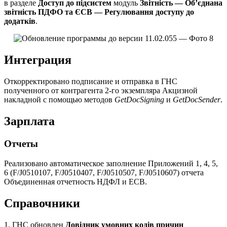
в разделе
Доступ до підсистем
модуль
Звітність — Об’єднана
звітність ПДФО та ЄСВ — Регулювання доступу до
додатків
.
Интеграция
Откорректировано подписание и отправка в ГНС
полученного от контрагента 2-го экземпляра Акцизной
накладной с помощью методов
GetDocSigning
и
GetDocSender
.
Зарплата
Отчеты
Реализовано автоматическое заполнение Приложений 1, 4, 5,
6 (F/J0510107, F/J0510407, F/J0510507, F/J0510607) отчета
Объединенная отчетность НДФЛ и ЕСВ.
Справочники
1. ГНС обновлен
Довідник умовних кодів причин