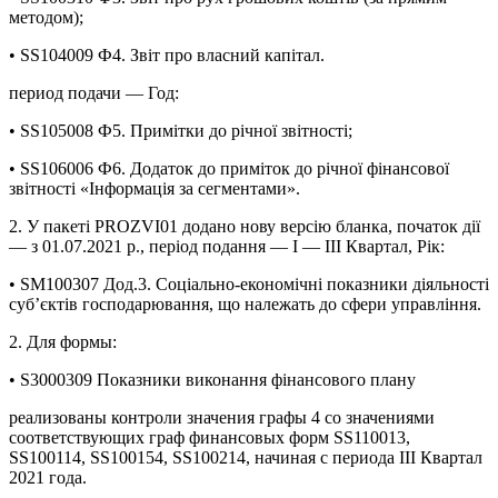
методом);
• SS104009 Ф4. Звіт про власний капітал.
период подачи — Год:
• SS105008 Ф5. Примітки до річної звітності;
• SS106006 Ф6. Додаток до приміток до річної фінансової
звітності «Інформація за сегментами».
2. У пакеті PROZVI01 додано нову версію бланка, початок дії
— з 01.07.2021 р., період подання — І — ІІІ Квартал, Рік:
• SM100307 Дод.3. Соціально-економічні показники діяльності
суб’єктів господарювання, що належать до сфери управління.
2. Для формы:
• S3000309 Показники виконання фінансового плану
реализованы контроли значения графы 4 со значениями
соответствующих граф финансовых форм SS110013,
SS100114, SS100154, SS100214, начиная с периода ІІІ Квартал
2021 года.