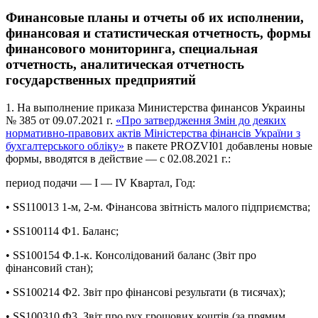
Финансовые планы и отчеты об их исполнении,
финансовая и статистическая отчетность, формы
финансового мониторинга, специальная
отчетность, аналитическая отчетность
государственных предприятий
1. На выполнение приказа Министерства финансов Украины
№ 385 от 09.07.2021 г.
«Про затвердження Змін до деяких
нормативно-правових актів Міністерства фінансів України з
бухгалтерського обліку»
в пакете PROZVI01 добавлены новые
формы, вводятся в действие — с 02.08.2021 г.:
период подачи — І — ІV Квартал, Год:
• SS110013 1-м, 2-м. Фінансова звітність малого підприємства;
• SS100114 Ф1. Баланс;
• SS100154 Ф.1-к. Консолідований баланс (Звіт про
фінансовий стан);
• SS100214 Ф2. Звіт про фінансові результати (в тисячах);
• SS100310 Ф3. Звiт про рух грошових коштiв (за прямим