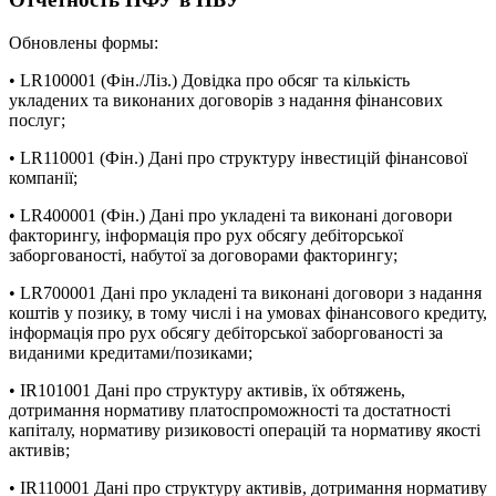
Обновлены формы:
• LR100001 (Фін./Ліз.) Довідка про обсяг та кількість
укладених та виконаних договорів з надання фінансових
послуг;
• LR110001 (Фін.) Дані про структуру інвестицій фінансової
компанії;
• LR400001 (Фін.) Дані про укладені та виконані договори
факторингу, інформація про рух обсягу дебіторської
заборгованості, набутої за договорами факторингу;
• LR700001 Дані про укладені та виконані договори з надання
коштів у позику, в тому числі і на умовах фінансового кредиту,
інформація про рух обсягу дебіторської заборгованості за
виданими кредитами/позиками;
• IR101001 Дані про структуру активів, їх обтяжень,
дотримання нормативу платоспроможності та достатності
капіталу, нормативу ризиковості операцій та нормативу якості
активів;
• IR110001 Дані про структуру активів, дотримання нормативу