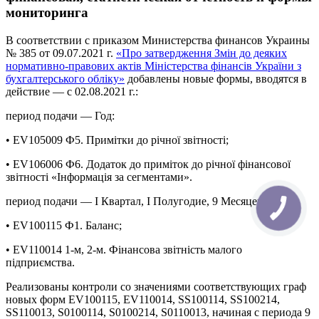
мониторинга
В соответствии с приказом Министерства финансов Украины
№ 385 от 09.07.2021 г.
«Про затвердження Змін до деяких
нормативно-правових актів Міністерства фінансів України з
бухгалтерського обліку»
добавлены новые формы, вводятся в
действие — с 02.08.2021 г.:
период подачи — Год:
• EV105009 Ф5. Примітки до річної звітності;
• EV106006 Ф6. Додаток до приміток до річної фінансової
звітності «Інформація за сегментами».
период подачи — І Квартал, І Полугодие, 9 Месяцев, Год:
• EV100115 Ф1. Баланс;
• EV110014 1-м, 2-м. Фінансова звітність малого
підприємства.
Реализованы контроли со значениями соответствующих граф
новых форм EV100115, EV110014, SS100114, SS100214,
SS110013, S0100114, S0100214, S0110013, начиная с периода 9