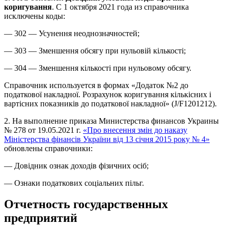
коригування
. С 1 октября 2021 года из справочника
исключены коды:
— 302 — Усунення неоднозначностей;
— 303 — Зменшення обсягу при нульовій кількості;
— 304 — Зменшення кількості при нульовому обсягу.
Справочник используется в формах «Додаток №2 до
податкової накладної. Розрахунок коригування кількісних і
вартісних показників до податкової накладної» (J/F1201212).
2. На выполнение приказа Министерства финансов Украины
№ 278 от 19.05.2021 г.
«Про внесення змін до наказу
Міністерства фінансів України від 13 січня 2015 року № 4»
обновлены справочники:
— Довідник ознак доходів фізичних осіб;
— Ознаки податкових соціальних пільг.
Отчетность государственных
предприятий