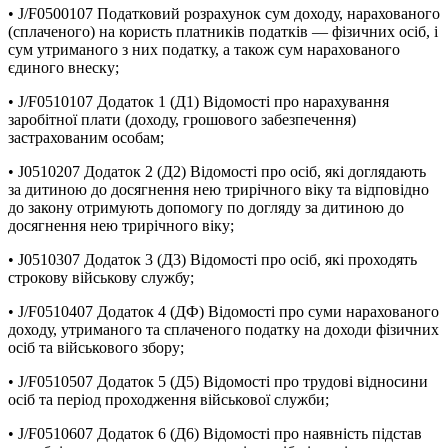
• J/F0500107 Податковий розрахунок сум доходу, нарахованого
(сплаченого) на користь платників податків — фізичних осіб, і
сум утриманого з них податку, а також сум нарахованого
єдиного внеску;
• J/F0510107 Додаток 1 (Д1) Відомості про нарахування
заробітної плати (доходу, грошового забезпечення)
застрахованим особам;
• J0510207 Додаток 2 (Д2) Відомості про осіб, які доглядають
за дитиною до досягнення нею трирічного віку та відповідно
до закону отримують допомогу по догляду за дитиною до
досягнення нею трирічного віку;
• J0510307 Додаток 3 (Д3) Відомості про осіб, які проходять
строкову військову службу;
• J/F0510407 Додаток 4 (ДФ) Відомості про суми нарахованого
доходу, утриманого та сплаченого податку на доходи фізичних
осіб та військового збору;
• J/F0510507 Додаток 5 (Д5) Відомості про трудові відносини
осіб та період проходження військової служби;
• J/F0510607 Додаток 6 (Д6) Відомості про наявність підстав