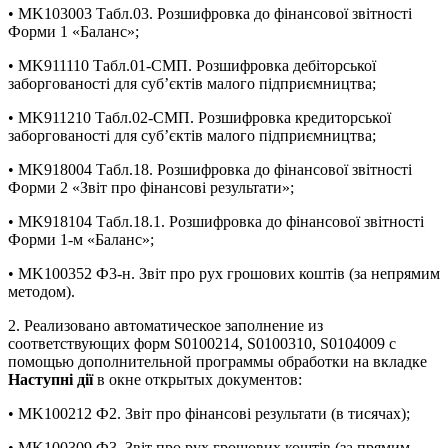
• MK103003 Табл.03. Розшифровка до фінансової звітності
Форми 1 «Баланс»;
• MK911110 Табл.01-СМП. Розшифровка дебіторської
заборгованості для суб’єктів малого підприємництва;
• MK911210 Табл.02-СМП. Розшифровка кредиторської
заборгованості для суб’єктів малого підприємництва;
• MK918004 Табл.18. Розшифровка до фінансової звітності
Форми 2 «Звіт про фінансові результати»;
• MK918104 Табл.18.1. Розшифровка до фінансової звітності
Форми 1-м «Баланс»;
• MK100352 Ф3-н. Звiт про рух грошових коштiв (за непрямим
методом).
2. Реализовано автоматическое заполнение из
соответствующих форм S0100214, S0100310, S0104009 с
помощью дополнительной программы обработки на вкладке
Наступні дії
в окне открытых документов:
• MK100212 Ф2. Звіт про фінансові результати (в тисячах);
• MK100309 Ф3. Звiт про рух грошових коштiв (за прямим