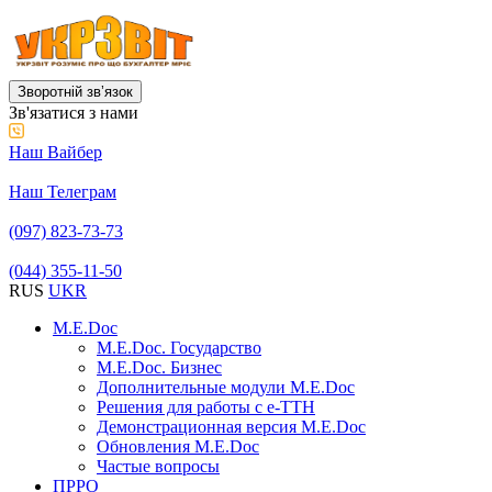
Зворотній звʼязок
Зв'язатися з нами
Наш Вайбер
Наш Телеграм
(097) 823-73-73
(044) 355-11-50
RUS
UKR
M.E.Doc
M.E.Doc. Государство
M.E.Doc. Бизнес
Дополнительные модули M.E.Doc
Решения для работы с е-ТТН
Демонстрационная версия M.E.Doc
Обновления M.E.Doc
Частые вопросы
ПРРО