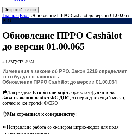
Зворотній звʼязок
Главная
Блог
Обновление ПРРО Cashӓlot до версии 01.00.065
РРО
Обновление ПРРО Cashӓlot
до версии 01.00.065
23 августа 2023
Изменения в законе об РРО. Закон 3219 определяет
кого будут штрафовать
Обновление ПРРО Cashӓlot до версии 01.00.064
🔵Для раздела
Історія операцій
доработан функционал
Завантаження чеків з ФС ДПС
, за период текущий месяц,
согласно контролей ФСКО
👌
Мы стремимся к совершенству
:
⏩Исправлена работа со сканером штрих-кодов для поля