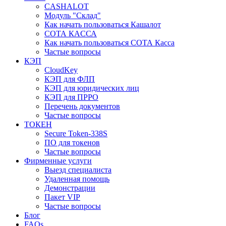
CASHALOT
Модуль "Склад"
Как начать пользоваться Кашалот
СОТА КАCСА
Как начать пользоваться СОТА Касса
Частые вопросы
КЭП
CloudKey
КЭП для ФЛП
КЭП для юридических лиц
КЭП для ПРРО
Перечень документов
Частые вопросы
ТОКЕН
Secure Token-338S
ПО для токенов
Частые вопросы
Фирменные услуги
Выезд специалиста
Удаленная помощь
Демонстрации
Пакет VIP
Частые вопросы
Блог
FAQs