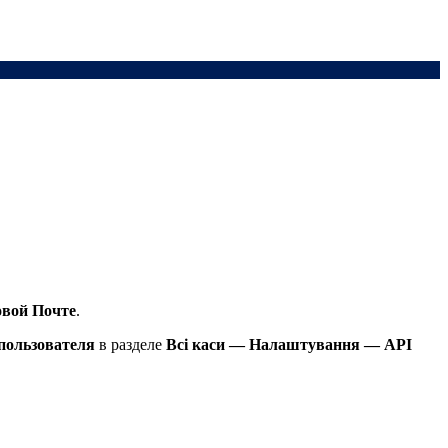
вой Почте
.
пользователя
в разделе
Всі каси — Налаштування — API