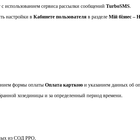
r
с использованием сервиса рассылки сообщений
TurboSMS
.
ть настройки в
Кабинете пользователя
в разделе
Мій бізнес –
ванием формы оплаты
Оплата карткою
и указанием данных об о
бранной хозединицы и за определенный период времени.
нных из СОД РРО.