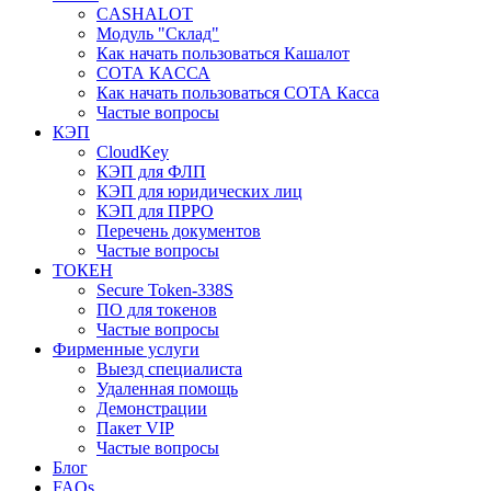
CASHALOT
Модуль "Склад"
Как начать пользоваться Кашалот
СОТА КАCСА
Как начать пользоваться СОТА Касса
Частые вопросы
КЭП
CloudKey
КЭП для ФЛП
КЭП для юридических лиц
КЭП для ПРРО
Перечень документов
Частые вопросы
ТОКЕН
Secure Token-338S
ПО для токенов
Частые вопросы
Фирменные услуги
Выезд специалиста
Удаленная помощь
Демонстрации
Пакет VIP
Частые вопросы
Блог
FAQs