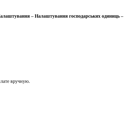
 Налаштування – Налаштування господарських одиниць –
плате вручную.