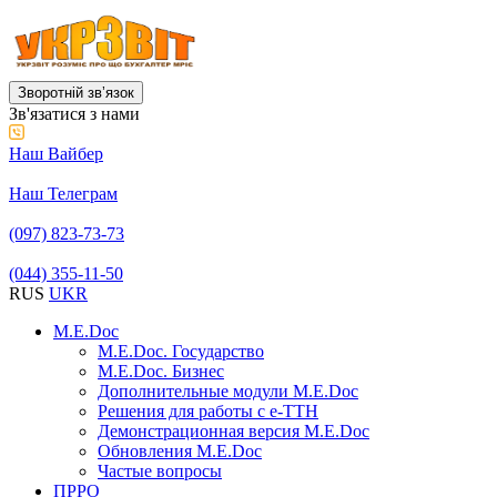
Зворотній звʼязок
Зв'язатися з нами
Наш Вайбер
Наш Телеграм
(097) 823-73-73
(044) 355-11-50
RUS
UKR
M.E.Doc
M.E.Doc. Государство
M.E.Doc. Бизнес
Дополнительные модули M.E.Doc
Решения для работы с е-ТТН
Демонстрационная версия M.E.Doc
Обновления M.E.Doc
Частые вопросы
ПРРО