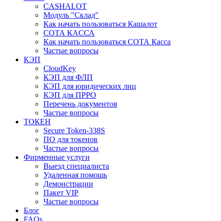
CASHALOT
Модуль "Склад"
Как начать пользоваться Кашалот
СОТА КАCСА
Как начать пользоваться СОТА Касса
Частые вопросы
КЭП
CloudKey
КЭП для ФЛП
КЭП для юридических лиц
КЭП для ПРРО
Перечень документов
Частые вопросы
ТОКЕН
Secure Token-338S
ПО для токенов
Частые вопросы
Фирменные услуги
Выезд специалиста
Удаленная помощь
Демонстрации
Пакет VIP
Частые вопросы
Блог
FAQs