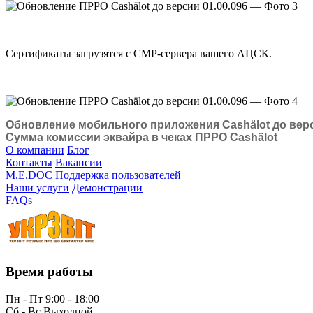
Сертификаты загрузятся с CMP-сервера вашего АЦСК.
Обновление мобильного приложения Cashӓlot до верс
Сумма комиссии эквайра в чеках ПРРО Cashӓlot
О компании
Блог
Контакты
Вакансии
M.E.DOC
Поддержка пользователей
Наши услуги
Демонстрации
FAQs
Время работы
Пн - Пт 9:00 - 18:00
Сб - Вс Выходной