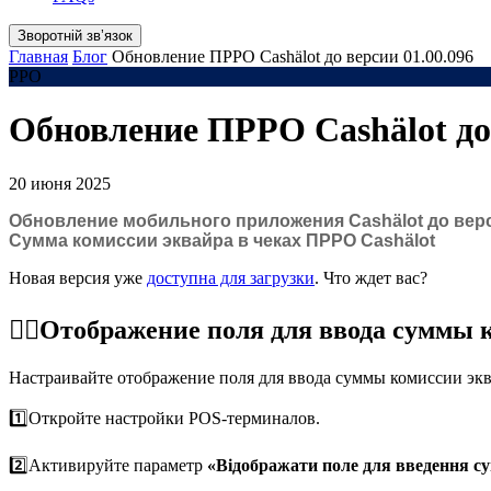
Зворотній звʼязок
Главная
Блог
Обновление ПРРО Cashӓlot до версии 01.00.096
РРО
Обновление ПРРО Cashӓlot до 
20 июня 2025
Обновление мобильного приложения Cashӓlot до верс
Сумма комиссии эквайра в чеках ПРРО Cashӓlot
Новая версия уже
доступна для загрузки
. Что ждет вас?
☝🏻Отображение поля для ввода суммы 
Настраивайте отображение поля для ввода суммы комиссии эква
1️⃣Откройте настройки POS-терминалов.
2️⃣Активируйте параметр
«Відображати поле для введення су