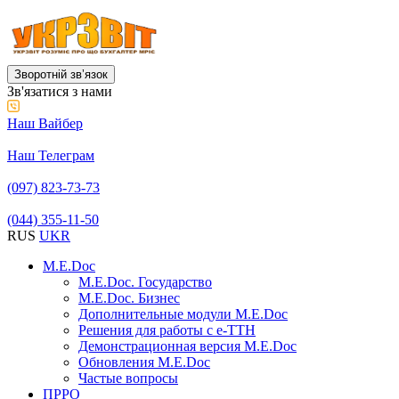
Зворотній звʼязок
Зв'язатися з нами
Наш Вайбер
Наш Телеграм
(097) 823-73-73
(044) 355-11-50
RUS
UKR
M.E.Doc
M.E.Doc. Государство
M.E.Doc. Бизнес
Дополнительные модули M.E.Doc
Решения для работы с е-ТТН
Демонстрационная версия M.E.Doc
Обновления M.E.Doc
Частые вопросы
ПРРО