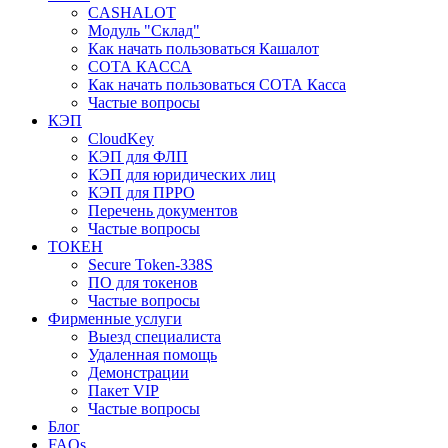
CASHALOT
Модуль "Склад"
Как начать пользоваться Кашалот
СОТА КАCСА
Как начать пользоваться СОТА Касса
Частые вопросы
КЭП
CloudKey
КЭП для ФЛП
КЭП для юридических лиц
КЭП для ПРРО
Перечень документов
Частые вопросы
ТОКЕН
Secure Token-338S
ПО для токенов
Частые вопросы
Фирменные услуги
Выезд специалиста
Удаленная помощь
Демонстрации
Пакет VIP
Частые вопросы
Блог
FAQs