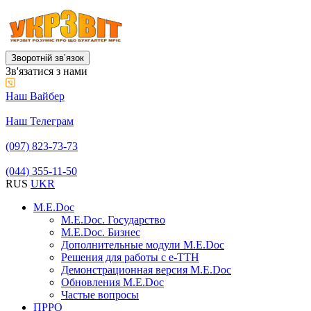
Зворотній звʼязок
Зв'язатися з нами
Наш Вайбер
Наш Телеграм
(097) 823-73-73
(044) 355-11-50
RUS
UKR
M.E.Doc
M.E.Doc. Государство
M.E.Doc. Бизнес
Дополнительные модули M.E.Doc
Решения для работы с е-ТТН
Демонстрационная версия M.E.Doc
Обновления M.E.Doc
Частые вопросы
ПРРО