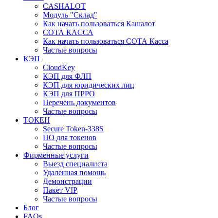
CASHALOT
Модуль "Склад"
Как начать пользоваться Кашалот
СОТА КАCСА
Как начать пользоваться СОТА Касса
Частые вопросы
КЭП
CloudKey
КЭП для ФЛП
КЭП для юридических лиц
КЭП для ПРРО
Перечень документов
Частые вопросы
ТОКЕН
Secure Token-338S
ПО для токенов
Частые вопросы
Фирменные услуги
Выезд специалиста
Удаленная помощь
Демонстрации
Пакет VIP
Частые вопросы
Блог
FAQs