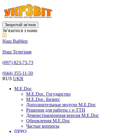
Зворотній звʼязок
Зв'язатися з нами
Наш Вайбер
Наш Телеграм
(097) 823-73-73
(044) 355-11-50
RUS
UKR
M.E.Doc
M.E.Doc. Государство
M.E.Doc. Бизнес
Дополнительные модули M.E.Doc
Решения для работы с е-ТТН
Демонстрационная версия M.E.Doc
Обновления M.E.Doc
Частые вопросы
ПРРО