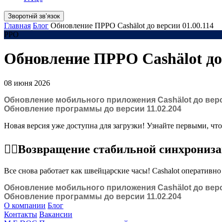
Зворотній звʼязок
Главная
Блог
Обновление ПРРО Cashӓlot до версии 01.00.114
РРО
Обновление ПРРО Cashӓlot до 
08 июня 2026
Обновление мобильного приложения Cashӓlot до верс
Обновление программы до версии 11.02.204
Новая версия уже доступна для загрузки! Узнайте первыми, что
☝🏻Возвращение
стабильной синхрониза
Все снова работает как швейцарские часы! Cashalot оперативн
Обновление мобильного приложения Cashӓlot до верс
Обновление программы до версии 11.02.204
О компании
Блог
Контакты
Вакансии