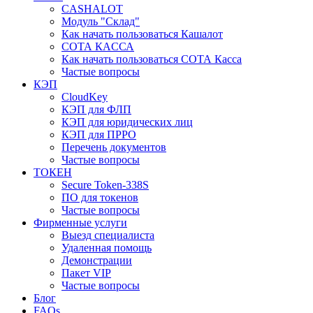
CASHALOT
Модуль "Склад"
Как начать пользоваться Кашалот
СОТА КАCСА
Как начать пользоваться СОТА Касса
Частые вопросы
КЭП
CloudKey
КЭП для ФЛП
КЭП для юридических лиц
КЭП для ПРРО
Перечень документов
Частые вопросы
ТОКЕН
Secure Token-338S
ПО для токенов
Частые вопросы
Фирменные услуги
Выезд специалиста
Удаленная помощь
Демонстрации
Пакет VIP
Частые вопросы
Блог
FAQs