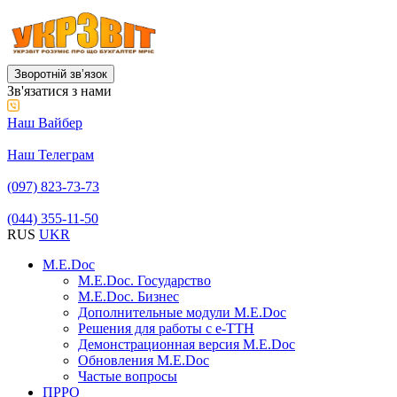
Зворотній звʼязок
Зв'язатися з нами
Наш Вайбер
Наш Телеграм
(097) 823-73-73
(044) 355-11-50
RUS
UKR
M.E.Doc
M.E.Doc. Государство
M.E.Doc. Бизнес
Дополнительные модули M.E.Doc
Решения для работы с е-ТТН
Демонстрационная версия M.E.Doc
Обновления M.E.Doc
Частые вопросы
ПРРО