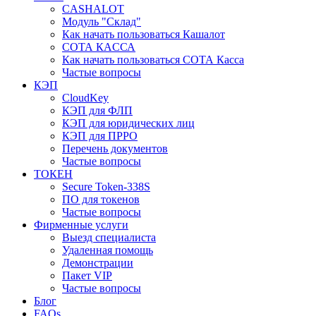
CASHALOT
Модуль "Склад"
Как начать пользоваться Кашалот
СОТА КАCСА
Как начать пользоваться СОТА Касса
Частые вопросы
КЭП
CloudKey
КЭП для ФЛП
КЭП для юридических лиц
КЭП для ПРРО
Перечень документов
Частые вопросы
ТОКЕН
Secure Token-338S
ПО для токенов
Частые вопросы
Фирменные услуги
Выезд специалиста
Удаленная помощь
Демонстрации
Пакет VIP
Частые вопросы
Блог
FAQs