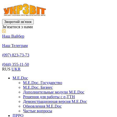
Зворотній звʼязок
Зв'язатися з нами
Наш Вайбер
Наш Телеграм
(097) 823-73-73
(044) 355-11-50
RUS
UKR
M.E.Doc
M.E.Doc. Государство
M.E.Doc. Бизнес
Дополнительные модули M.E.Doc
Решения для работы с е-ТТН
Демонстрационная версия M.E.Doc
Обновления M.E.Doc
Частые вопросы
ПРРО