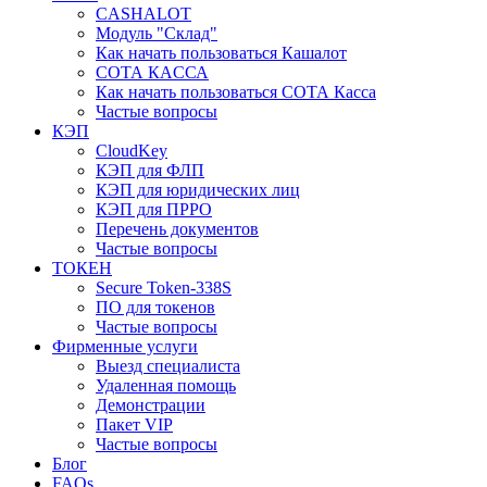
CASHALOT
Модуль "Склад"
Как начать пользоваться Кашалот
СОТА КАCСА
Как начать пользоваться СОТА Касса
Частые вопросы
КЭП
CloudKey
КЭП для ФЛП
КЭП для юридических лиц
КЭП для ПРРО
Перечень документов
Частые вопросы
ТОКЕН
Secure Token-338S
ПО для токенов
Частые вопросы
Фирменные услуги
Выезд специалиста
Удаленная помощь
Демонстрации
Пакет VIP
Частые вопросы
Блог
FAQs