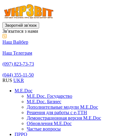
Зворотній звʼязок
Зв'язатися з нами
Наш Вайбер
Наш Телеграм
(097) 823-73-73
(044) 355-11-50
RUS
UKR
M.E.Doc
M.E.Doc. Государство
M.E.Doc. Бизнес
Дополнительные модули M.E.Doc
Решения для работы с е-ТТН
Демонстрационная версия M.E.Doc
Обновления M.E.Doc
Частые вопросы
ПРРО