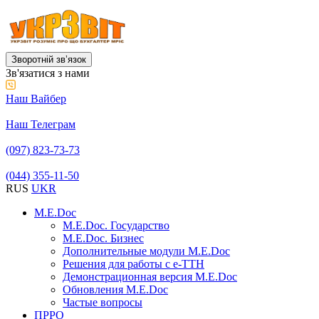
Зворотній звʼязок
Зв'язатися з нами
Наш Вайбер
Наш Телеграм
(097) 823-73-73
(044) 355-11-50
RUS
UKR
M.E.Doc
M.E.Doc. Государство
M.E.Doc. Бизнес
Дополнительные модули M.E.Doc
Решения для работы с е-ТТН
Демонстрационная версия M.E.Doc
Обновления M.E.Doc
Частые вопросы
ПРРО