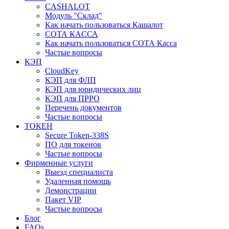
CASHALOT
Модуль "Склад"
Как начать пользоваться Кашалот
СОТА КАCСА
Как начать пользоваться СОТА Касса
Частые вопросы
КЭП
CloudKey
КЭП для ФЛП
КЭП для юридических лиц
КЭП для ПРРО
Перечень документов
Частые вопросы
ТОКЕН
Secure Token-338S
ПО для токенов
Частые вопросы
Фирменные услуги
Выезд специалиста
Удаленная помощь
Демонстрации
Пакет VIP
Частые вопросы
Блог
FAQs