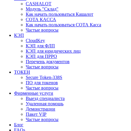
CASHALOT
Модуль "Склад"
Как начать пользоваться Кашалот
СОТА КАCСА
Как начать пользоваться СОТА Касса
Частые вопросы
КЭП
CloudKey
КЭП для ФЛП
КЭП для юридических лиц
КЭП для ПРРО
Перечень документов
Частые вопросы
ТОКЕН
Secure Token-338S
ПО для токенов
Частые вопросы
Фирменные услуги
Выезд специалиста
Удаленная помощь
Демонстрации
Пакет VIP
Частые вопросы
Блог
FAQs