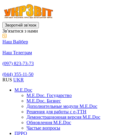
Зворотній звʼязок
Зв'язатися з нами
Наш Вайбер
Наш Телеграм
(097) 823-73-73
(044) 355-11-50
RUS
UKR
M.E.Doc
M.E.Doc. Государство
M.E.Doc. Бизнес
Дополнительные модули M.E.Doc
Решения для работы с е-ТТН
Демонстрационная версия M.E.Doc
Обновления M.E.Doc
Частые вопросы
ПРРО