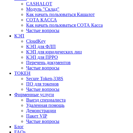
CASHALOT
Модуль "Склад"
Как начать пользоваться Кашалот
СОТА КАCСА
Как начать пользоваться СОТА Касса
Частые вопросы
КЭП
CloudKey
КЭП для ФЛП
КЭП для юридических лиц
КЭП для ПРРО
Перечень документов
Частые вопросы
ТОКЕН
Secure Token-338S
ПО для токенов
Частые вопросы
Фирменные услуги
Выезд специалиста
Удаленная помощь
Демонстрации
Пакет VIP
Частые вопросы
Блог
FAQs