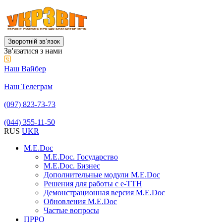
Зворотній звʼязок
Зв'язатися з нами
Наш Вайбер
Наш Телеграм
(097) 823-73-73
(044) 355-11-50
RUS
UKR
M.E.Doc
M.E.Doc. Государство
M.E.Doc. Бизнес
Дополнительные модули M.E.Doc
Решения для работы с е-ТТН
Демонстрационная версия M.E.Doc
Обновления M.E.Doc
Частые вопросы
ПРРО