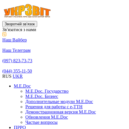
Зворотній звʼязок
Зв'язатися з нами
Наш Вайбер
Наш Телеграм
(097) 823-73-73
(044) 355-11-50
RUS
UKR
M.E.Doc
M.E.Doc. Государство
M.E.Doc. Бизнес
Дополнительные модули M.E.Doc
Решения для работы с е-ТТН
Демонстрационная версия M.E.Doc
Обновления M.E.Doc
Частые вопросы
ПРРО