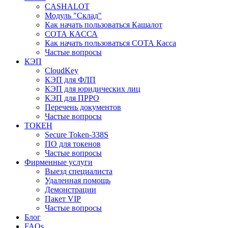
CASHALOT
Модуль "Склад"
Как начать пользоваться Кашалот
СОТА КАCСА
Как начать пользоваться СОТА Касса
Частые вопросы
КЭП
CloudKey
КЭП для ФЛП
КЭП для юридических лиц
КЭП для ПРРО
Перечень документов
Частые вопросы
ТОКЕН
Secure Token-338S
ПО для токенов
Частые вопросы
Фирменные услуги
Выезд специалиста
Удаленная помощь
Демонстрации
Пакет VIP
Частые вопросы
Блог
FAQs