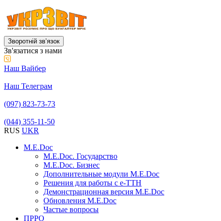
Зворотній звʼязок
Зв'язатися з нами
Наш Вайбер
Наш Телеграм
(097) 823-73-73
(044) 355-11-50
RUS
UKR
M.E.Doc
M.E.Doc. Государство
M.E.Doc. Бизнес
Дополнительные модули M.E.Doc
Решения для работы с е-ТТН
Демонстрационная версия M.E.Doc
Обновления M.E.Doc
Частые вопросы
ПРРО