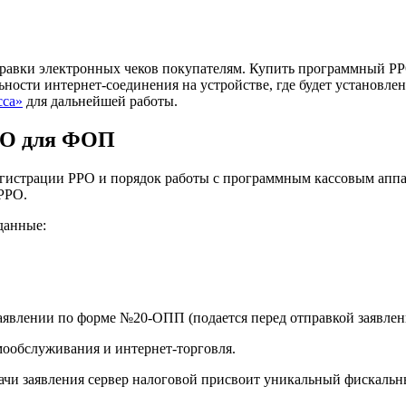
равки электронных чеков покупателям. Купить программный РРО 
льности интернет-соединения на устройстве, где будет установ
сса»
для дальнейшей работы.
РО для ФОП
регистрации РРО и порядок работы с программным кассовым аппа
РРО.
данные:
заявлении по форме №20-ОПП (подается перед отправкой заявле
мообслуживания и интернет-торговля.
чи заявления сервер налоговой присвоит уникальный фискальны