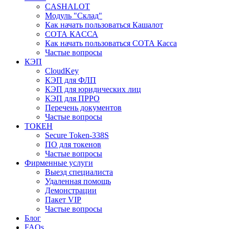
CASHALOT
Модуль "Склад"
Как начать пользоваться Кашалот
СОТА КАCСА
Как начать пользоваться СОТА Касса
Частые вопросы
КЭП
CloudKey
КЭП для ФЛП
КЭП для юридических лиц
КЭП для ПРРО
Перечень документов
Частые вопросы
ТОКЕН
Secure Token-338S
ПО для токенов
Частые вопросы
Фирменные услуги
Выезд специалиста
Удаленная помощь
Демонстрации
Пакет VIP
Частые вопросы
Блог
FAQs