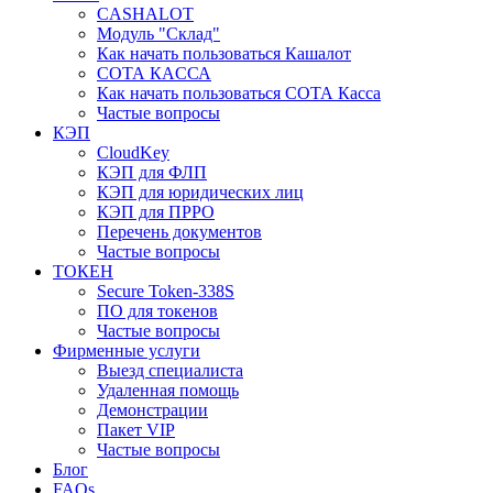
CASHALOT
Модуль "Склад"
Как начать пользоваться Кашалот
СОТА КАCСА
Как начать пользоваться СОТА Касса
Частые вопросы
КЭП
CloudKey
КЭП для ФЛП
КЭП для юридических лиц
КЭП для ПРРО
Перечень документов
Частые вопросы
ТОКЕН
Secure Token-338S
ПО для токенов
Частые вопросы
Фирменные услуги
Выезд специалиста
Удаленная помощь
Демонстрации
Пакет VIP
Частые вопросы
Блог
FAQs