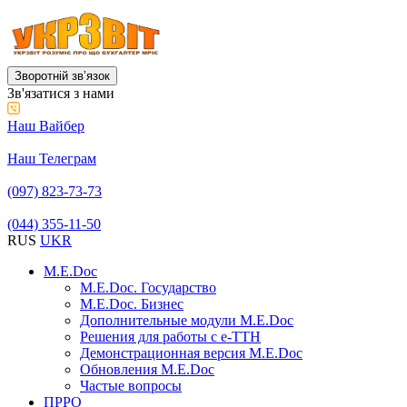
Зворотній звʼязок
Зв'язатися з нами
Наш Вайбер
Наш Телеграм
(097) 823-73-73
(044) 355-11-50
RUS
UKR
M.E.Doc
M.E.Doc. Государство
M.E.Doc. Бизнес
Дополнительные модули M.E.Doc
Решения для работы с е-ТТН
Демонстрационная версия M.E.Doc
Обновления M.E.Doc
Частые вопросы
ПРРО