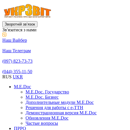
Зворотній звʼязок
Зв'язатися з нами
Наш Вайбер
Наш Телеграм
(097) 823-73-73
(044) 355-11-50
RUS
UKR
M.E.Doc
M.E.Doc. Государство
M.E.Doc. Бизнес
Дополнительные модули M.E.Doc
Решения для работы с е-ТТН
Демонстрационная версия M.E.Doc
Обновления M.E.Doc
Частые вопросы
ПРРО