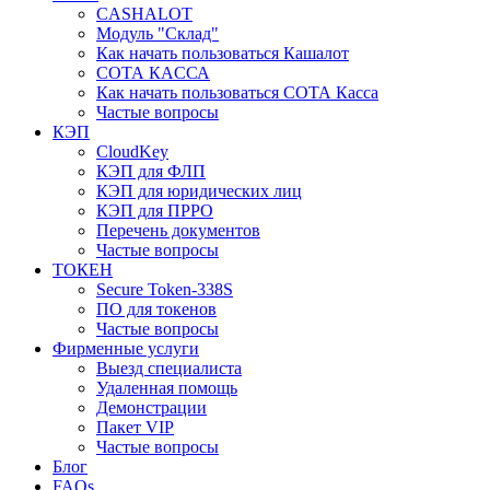
CASHALOT
Модуль "Склад"
Как начать пользоваться Кашалот
СОТА КАCСА
Как начать пользоваться СОТА Касса
Частые вопросы
КЭП
CloudKey
КЭП для ФЛП
КЭП для юридических лиц
КЭП для ПРРО
Перечень документов
Частые вопросы
ТОКЕН
Secure Token-338S
ПО для токенов
Частые вопросы
Фирменные услуги
Выезд специалиста
Удаленная помощь
Демонстрации
Пакет VIP
Частые вопросы
Блог
FAQs