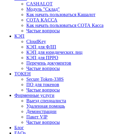
CASHALOT
Модуль "Склад"
Как начать пользоваться Кашалот
СОТА КАCСА
Как начать пользоваться СОТА Касса
Частые вопросы
КЭП
CloudKey
КЭП для ФЛП
КЭП для юридических лиц
КЭП для ПРРО
Перечень документов
Частые вопросы
ТОКЕН
Secure Token-338S
ПО для токенов
Частые вопросы
Фирменные услуги
Выезд специалиста
Удаленная помощь
Демонстрации
Пакет VIP
Частые вопросы
Блог
FAQs