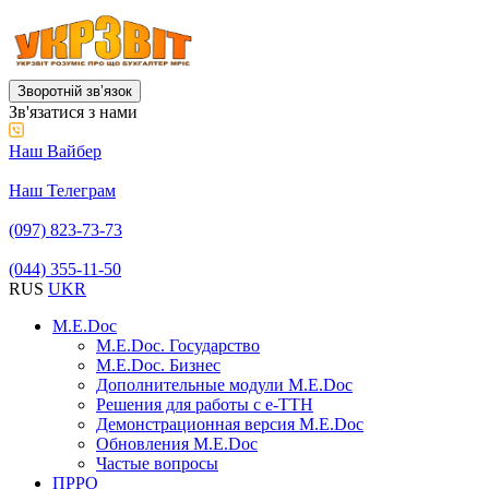
Зворотній звʼязок
Зв'язатися з нами
Наш Вайбер
Наш Телеграм
(097) 823-73-73
(044) 355-11-50
RUS
UKR
M.E.Doc
M.E.Doc. Государство
M.E.Doc. Бизнес
Дополнительные модули M.E.Doc
Решения для работы с е-ТТН
Демонстрационная версия M.E.Doc
Обновления M.E.Doc
Частые вопросы
ПРРО