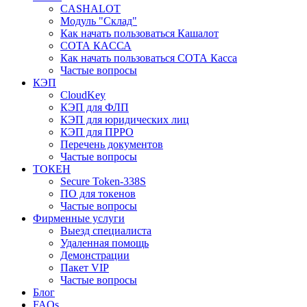
CASHALOT
Модуль "Склад"
Как начать пользоваться Кашалот
СОТА КАCСА
Как начать пользоваться СОТА Касса
Частые вопросы
КЭП
CloudKey
КЭП для ФЛП
КЭП для юридических лиц
КЭП для ПРРО
Перечень документов
Частые вопросы
ТОКЕН
Secure Token-338S
ПО для токенов
Частые вопросы
Фирменные услуги
Выезд специалиста
Удаленная помощь
Демонстрации
Пакет VIP
Частые вопросы
Блог
FAQs