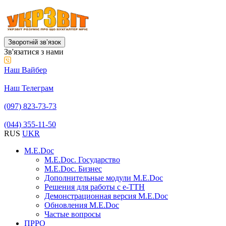
Зворотній звʼязок
Зв'язатися з нами
Наш Вайбер
Наш Телеграм
(097) 823-73-73
(044) 355-11-50
RUS
UKR
M.E.Doc
M.E.Doc. Государство
M.E.Doc. Бизнес
Дополнительные модули M.E.Doc
Решения для работы с е-ТТН
Демонстрационная версия M.E.Doc
Обновления M.E.Doc
Частые вопросы
ПРРО