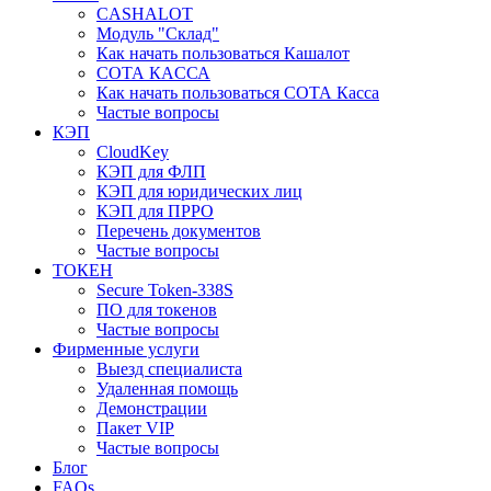
CASHALOT
Модуль "Склад"
Как начать пользоваться Кашалот
СОТА КАCСА
Как начать пользоваться СОТА Касса
Частые вопросы
КЭП
CloudKey
КЭП для ФЛП
КЭП для юридических лиц
КЭП для ПРРО
Перечень документов
Частые вопросы
ТОКЕН
Secure Token-338S
ПО для токенов
Частые вопросы
Фирменные услуги
Выезд специалиста
Удаленная помощь
Демонстрации
Пакет VIP
Частые вопросы
Блог
FAQs