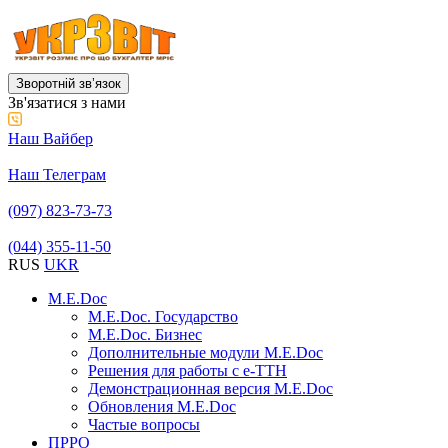
Зворотній звʼязок
Зв'язатися з нами
Наш Вайбер
Наш Телеграм
(097) 823-73-73
(044) 355-11-50
RUS
UKR
M.E.Doc
M.E.Doc. Государство
M.E.Doc. Бизнес
Дополнительные модули M.E.Doc
Решения для работы с е-ТТН
Демонстрационная версия M.E.Doc
Обновления M.E.Doc
Частые вопросы
ПРРО