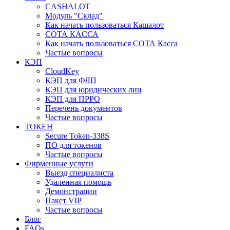
CASHALOT
Модуль "Склад"
Как начать пользоваться Кашалот
СОТА КАCСА
Как начать пользоваться СОТА Касса
Частые вопросы
КЭП
CloudKey
КЭП для ФЛП
КЭП для юридических лиц
КЭП для ПРРО
Перечень документов
Частые вопросы
ТОКЕН
Secure Token-338S
ПО для токенов
Частые вопросы
Фирменные услуги
Выезд специалиста
Удаленная помощь
Демонстрации
Пакет VIP
Частые вопросы
Блог
FAQs