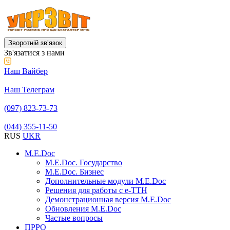
Зворотній звʼязок
Зв'язатися з нами
Наш Вайбер
Наш Телеграм
(097) 823-73-73
(044) 355-11-50
RUS
UKR
M.E.Doc
M.E.Doc. Государство
M.E.Doc. Бизнес
Дополнительные модули M.E.Doc
Решения для работы с е-ТТН
Демонстрационная версия M.E.Doc
Обновления M.E.Doc
Частые вопросы
ПРРО