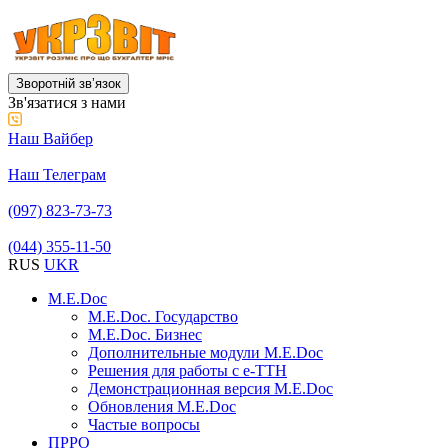
Зворотній звʼязок
Зв'язатися з нами
Наш Вайбер
Наш Телеграм
(097) 823-73-73
(044) 355-11-50
RUS
UKR
M.E.Doc
M.E.Doc. Государство
M.E.Doc. Бизнес
Дополнительные модули M.E.Doc
Решения для работы с е-ТТН
Демонстрационная версия M.E.Doc
Обновления M.E.Doc
Частые вопросы
ПРРО