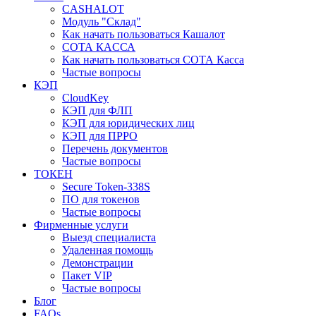
CASHALOT
Модуль "Склад"
Как начать пользоваться Кашалот
СОТА КАCСА
Как начать пользоваться СОТА Касса
Частые вопросы
КЭП
CloudKey
КЭП для ФЛП
КЭП для юридических лиц
КЭП для ПРРО
Перечень документов
Частые вопросы
ТОКЕН
Secure Token-338S
ПО для токенов
Частые вопросы
Фирменные услуги
Выезд специалиста
Удаленная помощь
Демонстрации
Пакет VIP
Частые вопросы
Блог
FAQs