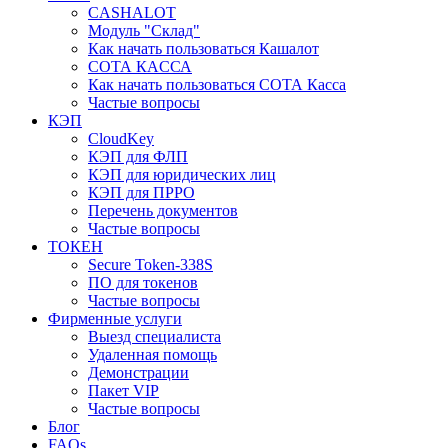
CASHALOT
Модуль "Склад"
Как начать пользоваться Кашалот
СОТА КАCСА
Как начать пользоваться СОТА Касса
Частые вопросы
КЭП
CloudKey
КЭП для ФЛП
КЭП для юридических лиц
КЭП для ПРРО
Перечень документов
Частые вопросы
ТОКЕН
Secure Token-338S
ПО для токенов
Частые вопросы
Фирменные услуги
Выезд специалиста
Удаленная помощь
Демонстрации
Пакет VIP
Частые вопросы
Блог
FAQs