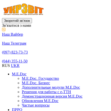
Зворотній звʼязок
Зв'язатися з нами
Наш Вайбер
Наш Телеграм
(097) 823-73-73
(044) 355-11-50
RUS
UKR
M.E.Doc
M.E.Doc. Государство
M.E.Doc. Бизнес
Дополнительные модули M.E.Doc
Решения для работы с е-ТТН
Демонстрационная версия M.E.Doc
Обновления M.E.Doc
Частые вопросы
ПРРО