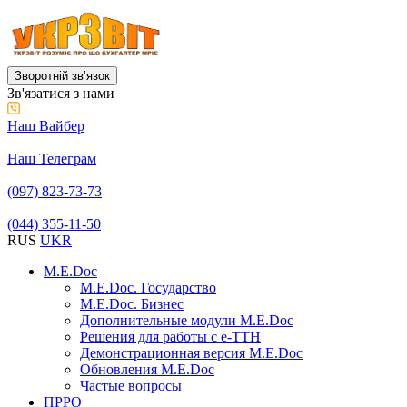
Зворотній звʼязок
Зв'язатися з нами
Наш Вайбер
Наш Телеграм
(097) 823-73-73
(044) 355-11-50
RUS
UKR
M.E.Doc
M.E.Doc. Государство
M.E.Doc. Бизнес
Дополнительные модули M.E.Doc
Решения для работы с е-ТТН
Демонстрационная версия M.E.Doc
Обновления M.E.Doc
Частые вопросы
ПРРО