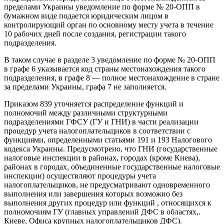
пределами Украины уведомление по форме № 20-ОПП в
бумажном виде подается юридическим лицом в
контролирующий орган по основному месту учета в течение
10 рабочих дней после создания, регистрации такого
подразделения.
В таком случае в разделе 3 уведомление по форме № 20-ОПП
в графе 6 указывается код страны местонахождения такого
подразделения, в графе 8 — полное местонахождение в стране
за пределами Украины, графа 7 не заполняется.
Приказом 839 уточняется распределение функций и
полномочий между различными структурными
подразделениями ГФСУ (ГУ и ГНИ) в части реализации
процедур учета налогоплательщиков в соответствии с
функциями, определенными статьями 191 и 193 Налогового
кодекса Украины. Предусмотрено, что ГНИ (государственные
налоговые инспекции в районах, городах (кроме Киева),
районах в городах, объединенные государственные налоговые
инспекции) осуществляют процедуры учета
налогоплательщиков, не предусматривают одновременного
выполнения или завершения которых возможно без
выполнения других процедур или функций , относящихся к
полномочиям ГУ (главных управлений ДФС в областях,.
Киеве, Офиса крупных налогоплательщиков ДФС).