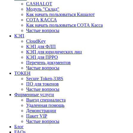
CASHALOT
Модуль "Склад"
Как начать пользоваться Кашалот
СОТА КАCСА
Как начать пользоваться СОТА Касса
Частые вопросы
КЭП
CloudKey
КЭП для ФЛП
КЭП для юридических лиц
КЭП для ПРРО
Перечень документов
Частые вопросы
ТОКЕН
Secure Token-338S
ПО для токенов
Частые вопросы
Фирменные услуги
Выезд специалиста
Удаленная помощь
Демонстрации
Пакет VIP
Частые вопросы
Блог
FAQs