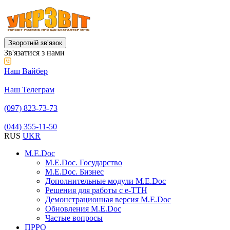
Зворотній звʼязок
Зв'язатися з нами
Наш Вайбер
Наш Телеграм
(097) 823-73-73
(044) 355-11-50
RUS
UKR
M.E.Doc
M.E.Doc. Государство
M.E.Doc. Бизнес
Дополнительные модули M.E.Doc
Решения для работы с е-ТТН
Демонстрационная версия M.E.Doc
Обновления M.E.Doc
Частые вопросы
ПРРО