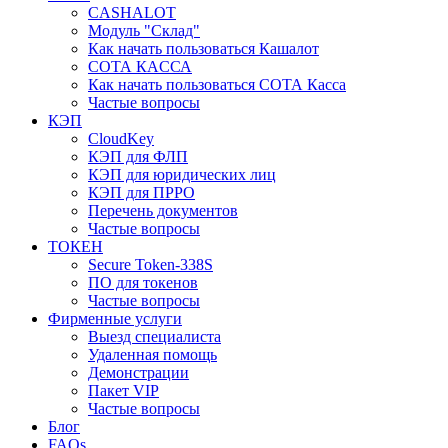
CASHALOT
Модуль "Склад"
Как начать пользоваться Кашалот
СОТА КАCСА
Как начать пользоваться СОТА Касса
Частые вопросы
КЭП
CloudKey
КЭП для ФЛП
КЭП для юридических лиц
КЭП для ПРРО
Перечень документов
Частые вопросы
ТОКЕН
Secure Token-338S
ПО для токенов
Частые вопросы
Фирменные услуги
Выезд специалиста
Удаленная помощь
Демонстрации
Пакет VIP
Частые вопросы
Блог
FAQs