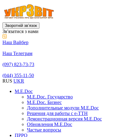
Зворотній звʼязок
Зв'язатися з нами
Наш Вайбер
Наш Телеграм
(097) 823-73-73
(044) 355-11-50
RUS
UKR
M.E.Doc
M.E.Doc. Государство
M.E.Doc. Бизнес
Дополнительные модули M.E.Doc
Решения для работы с е-ТТН
Демонстрационная версия M.E.Doc
Обновления M.E.Doc
Частые вопросы
ПРРО