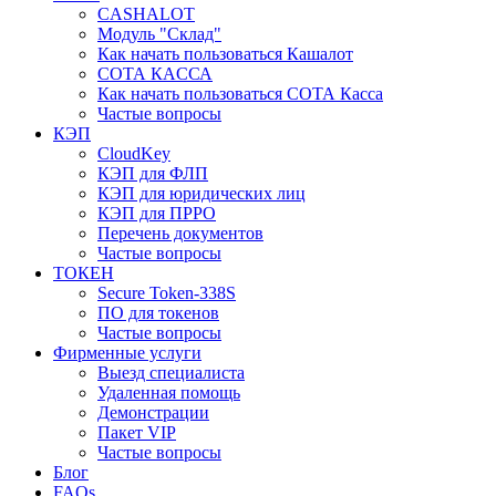
CASHALOT
Модуль "Склад"
Как начать пользоваться Кашалот
СОТА КАCСА
Как начать пользоваться СОТА Касса
Частые вопросы
КЭП
CloudKey
КЭП для ФЛП
КЭП для юридических лиц
КЭП для ПРРО
Перечень документов
Частые вопросы
ТОКЕН
Secure Token-338S
ПО для токенов
Частые вопросы
Фирменные услуги
Выезд специалиста
Удаленная помощь
Демонстрации
Пакет VIP
Частые вопросы
Блог
FAQs