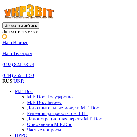
Зворотній звʼязок
Зв'язатися з нами
Наш Вайбер
Наш Телеграм
(097) 823-73-73
(044) 355-11-50
RUS
UKR
M.E.Doc
M.E.Doc. Государство
M.E.Doc. Бизнес
Дополнительные модули M.E.Doc
Решения для работы с е-ТТН
Демонстрационная версия M.E.Doc
Обновления M.E.Doc
Частые вопросы
ПРРО