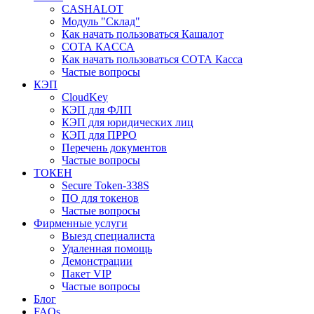
CASHALOT
Модуль "Склад"
Как начать пользоваться Кашалот
СОТА КАCСА
Как начать пользоваться СОТА Касса
Частые вопросы
КЭП
CloudKey
КЭП для ФЛП
КЭП для юридических лиц
КЭП для ПРРО
Перечень документов
Частые вопросы
ТОКЕН
Secure Token-338S
ПО для токенов
Частые вопросы
Фирменные услуги
Выезд специалиста
Удаленная помощь
Демонстрации
Пакет VIP
Частые вопросы
Блог
FAQs