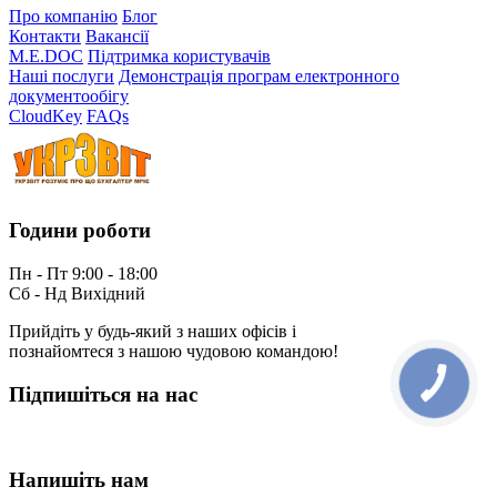
Про компанію
Блог
Контакти
Вакансії
M.E.DOC
Підтримка користувачів
Наші послуги
Демонстрація програм електронного
документообігу
CloudKey
FAQs
Години роботи
Пн - Пт 9:00 - 18:00
Сб - Нд Вихідний
Прийдіть у будь-який з наших офісів і
познайомтеся з нашою чудовою командою!
КНОПКА
Підпишіться на нас
ЗВ'ЯЗКУ
Напишіть нам