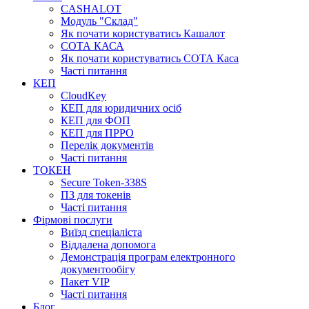
CASHALOT
Модуль "Склад"
Як почати користуватись Кашалот
СОТА КАСА
Як почати користуватись СОТА Каса
Часті питання
КЕП
CloudKey
КЕП для юридичних осіб
КЕП для ФОП
КЕП для ПРРО
Перелік документів
Часті питання
ТОКЕН
Secure Token-338S
ПЗ для токенів
Часті питання
Фірмові послуги
Виїзд спеціаліста
Віддалена допомога
Демонстрація програм електронного
документообігу
Пакет VIP
Часті питання
Блог