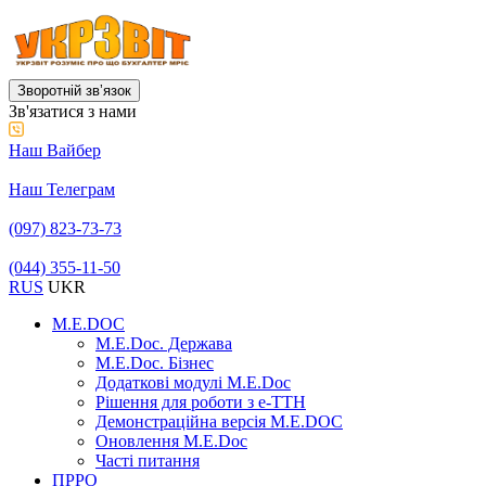
Зворотній звʼязок
Зв'язатися з нами
Наш Вайбер
Наш Телеграм
(097) 823-73-73
(044) 355-11-50
RUS
UKR
M.E.DOC
M.E.Doc. Держава
M.E.Doc. Бізнес
Додаткові модулі M.E.Doc
Рішення для роботи з е-ТТН
Демонстраційна версія M.E.DOC
Оновлення M.E.Doc
Часті питання
ПРРО