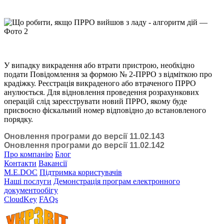
У випадку викрадення або втрати пристрою, необхідно
подати Повідомлення за формою № 2-ПРРО з відміткою про
крадіжку. Реєстрація викраденого або втраченого ПРРО
анулюється. Для відновлення проведення розрахункових
операцій слід зареєструвати новий ПРРО, якому буде
присвоєно фіскальний номер відповідно до встановленого
порядку.
Оновлення програми до версії 11.02.143
Оновлення програми до версії 11.02.142
Про компанію
Блог
Контакти
Вакансії
M.E.DOC
Підтримка користувачів
Наші послуги
Демонстрація програм електронного
документообігу
CloudKey
FAQs