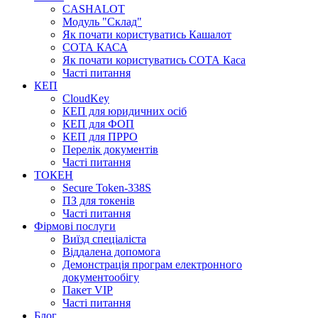
CASHALOT
Модуль "Склад"
Як почати користуватись Кашалот
СОТА КАСА
Як почати користуватись СОТА Каса
Часті питання
КЕП
CloudKey
КЕП для юридичних осіб
КЕП для ФОП
КЕП для ПРРО
Перелік документів
Часті питання
ТОКЕН
Secure Token-338S
ПЗ для токенів
Часті питання
Фірмові послуги
Виїзд спеціаліста
Віддалена допомога
Демонстрація програм електронного
документообігу
Пакет VIP
Часті питання
Блог