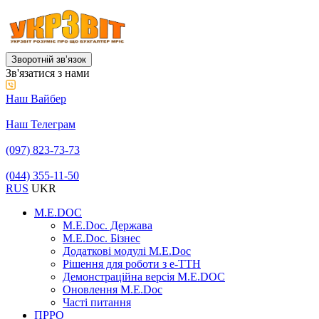
Зворотній звʼязок
Зв'язатися з нами
Наш Вайбер
Наш Телеграм
(097) 823-73-73
(044) 355-11-50
RUS
UKR
M.E.DOC
M.E.Doc. Держава
M.E.Doc. Бізнес
Додаткові модулі M.E.Doc
Рішення для роботи з е-ТТН
Демонстраційна версія M.E.DOC
Оновлення M.E.Doc
Часті питання
ПРРО