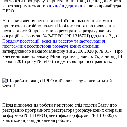
повторити процедуру закриття зміни. Якщо це не допомогло –
варто звернутись до
технічної підтримки
вашого провайдера
ПРРО.
У разі виявлення несправності або пошкодження самого
пристрою, потрібно подати Повідомлення про виявлення
несправностей програмного реєстратора розрахункових
операцій за формою № 2-ПРРО (J/F 1316701) (додаток 2 до
Порядку реєстрації, ведення реєстру та застосування
програмних реєстраторів розрахункових операцій
,
затвердженого наказом Мінфіну від 23.06.2020 р. № 317 «Про
внесення змін до наказу Міністерства фінансів України від 14
червня 2016 року № 547») з відміткою про несправність.
Після відновлення роботи пристрою слід подати Заяву про
реєстрацію програмного реєстратора розрахункових операцій
за формою № 1-ПРРО (ідентифікатор форми J/F 1316605) з
відміткою про відновлення роботи.