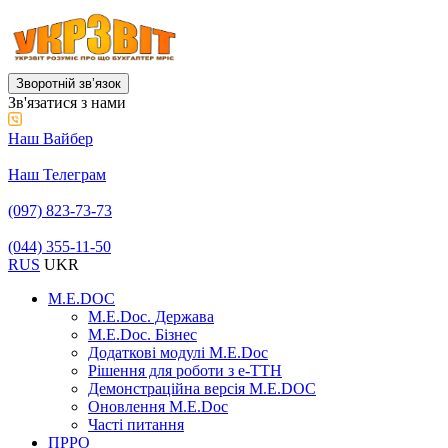
Зворотній звʼязок
Зв'язатися з нами
Наш Вайбер
Наш Телеграм
(097) 823-73-73
(044) 355-11-50
RUS
UKR
M.E.DOC
M.E.Doc. Держава
M.E.Doc. Бізнес
Додаткові модулі M.E.Doc
Рішення для роботи з е-ТТН
Демонстраційна версія M.E.DOC
Оновлення M.E.Doc
Часті питання
ПРРО