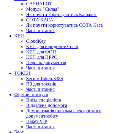
CASHALOT
Модуль "Склад"
Як почати користуватись Кашалот
СОТА КАСА
Як почати користуватись СОТА Каса
Часті питання
КЕП
CloudKey
КЕП для юридичних осіб
КЕП для ФОП
КЕП для ПРРО
Перелік документів
Часті питання
ТОКЕН
Secure Token-338S
ПЗ для токенів
Часті питання
Фірмові послуги
Виїзд спеціаліста
Віддалена допомога
Демонстрація програм електронного
документообігу
Пакет VIP
Часті питання
Блог