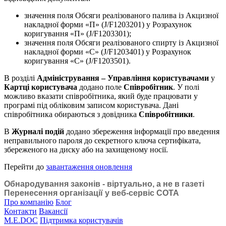
значення поля Обсяги реалізованого палива із Акцизної
накладної форми «П» (J/F1203201) у Розрахунок
коригування «П» (J/F1203301);
значення поля Обсяги реалізованого спирту із Акцизної
накладної форми «С» (J/F1203401) у Розрахунок
коригування «С» (J/F1203501).
В розділі
Адміністрування – Управління користувачами
у
Картці користувача
додано поле
Співробітник
. У полі
можливо вказати співробітника, який буде працювати у
програмі під обліковим записом користувача. Дані
співробітника обираються з довідника
Співробітники
.
В
Журналі подій
додано збереження інформації про введення
неправильного пароля до секретного ключа сертифіката,
збереженого на диску або на захищеному носії.
Перейти до
завантаження оновлення
Обнародування законів - віртуально, а не в газеті
Перенесення організації у веб-сервіс СОТА
Про компанію
Блог
Контакти
Вакансії
M.E.DOC
Підтримка користувачів