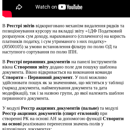
В
Реєстрі звітів
відкориговано механізм видалення рядків та
позиціонування курсору на вкладці звіту «1ДФ Податковий
розрахунок сум доходу, нарахованого (сплаченого) на користь
платників податку, і сум утриманого з них податку»
(J0500105) за умови встановлення фільтру по полю ОД та
наступного сортування по полю ІПН.
В
Реєстрі первинних документів
на панелі інструментів
вікна
Створення звіту
додано поле для пошуку шаблона
документа. Вікно відкривається на виконання команди
Створити – Первинний документ
. У полі можливо
здійснювати пошук як за значеннями, що містяться у таблиці
(чаркод документа, найменування документа та дата
модифікації), так і за назвою групи, до якої належить шаблон
первинного документа.
У модулі
Реєстр акцизних документів (пальне)
та модулі
Реєстр акцизних документів (спирт етиловий)
при
створенні РК на основі АН за допомогою функції
Створити
на основі
реалізовано перенесення значень полів у
відповідних документах: