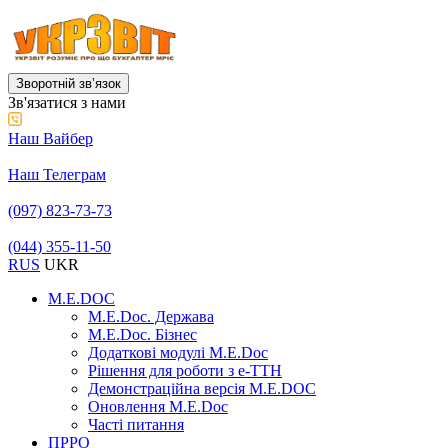
Зворотній звʼязок
Зв'язатися з нами
Наш Вайбер
Наш Телеграм
(097) 823-73-73
(044) 355-11-50
RUS
UKR
M.E.DOC
M.E.Doc. Держава
M.E.Doc. Бізнес
Додаткові модулі M.E.Doc
Рішення для роботи з е-ТТН
Демонстраційна версія M.E.DOC
Оновлення M.E.Doc
Часті питання
ПРРО