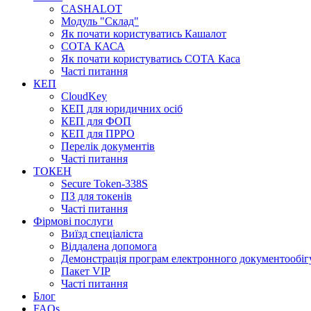
CASHALOT
Модуль "Склад"
Як почати користуватись Кашалот
СОТА КАСА
Як почати користуватись СОТА Каса
Часті питання
КЕП
CloudKey
КЕП для юридичних осіб
КЕП для ФОП
КЕП для ПРРО
Перелік документів
Часті питання
ТОКЕН
Secure Token-338S
ПЗ для токенів
Часті питання
Фірмові послуги
Виїзд спеціаліста
Віддалена допомога
Демонстрація програм електронного документообіг
Пакет VIP
Часті питання
Блог
FAQs